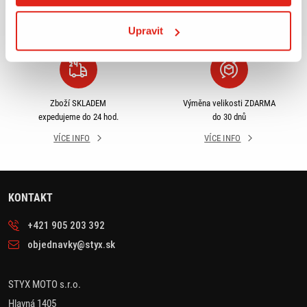
odběru
rámci ČR
VÍCE INFO
VÍCE INFO
Upravit
Zboží SKLADEM
Výměna velikosti ZDARMA
expedujeme do 24 hod.
do 30 dnů
VÍCE INFO
VÍCE INFO
KONTAKT
+421 905 203 392
objednavky@styx.sk
STYX MOTO s.r.o.
Hlavná 1405