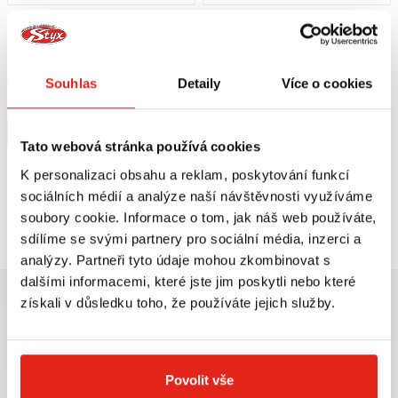
1 209 Kč
s DPH
1 809 Kč
s DPH
HEALTECH MODUL BRZDOVÉHO
GIVI PLEXI 107A
SVĚTLA BLP-U01
Skladem
Souhlas
Detaily
Více o cookies
V 5 prodejnách
Na objednávku
Koupit
Koupit
Tato webová stránka používá cookies
K personalizaci obsahu a reklam, poskytování funkcí
sociálních médií a analýze naší návštěvnosti využíváme
Prohlédli jste si
2
z
2
produktů
soubory cookie. Informace o tom, jak náš web používáte,
sdílíme se svými partnery pro sociální média, inzerci a
analýzy. Partneři tyto údaje mohou zkombinovat s
dalšími informacemi, které jste jim poskytli nebo které
získali v důsledku toho, že používáte jejich služby.
Největší výběr moto
Doprava ZDARMA pro
Povolit vše
příslušenství ihned k
objednávky nad 2499 kč v