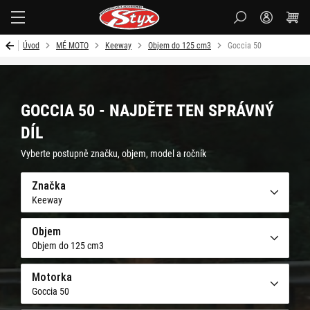
Styx-
cz
Úvod
MÉ MOTO
Keeway
Objem do 125 cm3
Goccia 50
GOCCIA 50 - NAJDĚTE TEN SPRÁVNÝ
DÍL
Vyberte postupně značku, objem, model a ročník
Značka
Keeway
Objem
Objem do 125 cm3
Motorka
Goccia 50