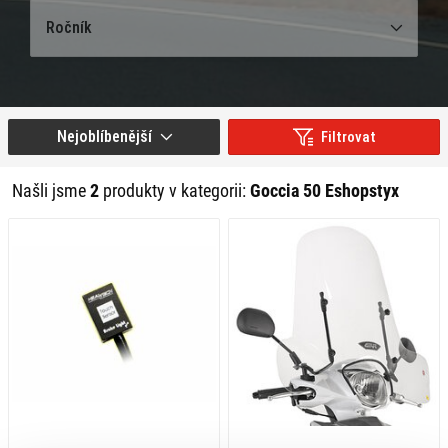
Ročník
Nejoblíbenější
Filtrovat
Našli jsme
2
produkty v kategorii:
Goccia 50 Eshopstyx