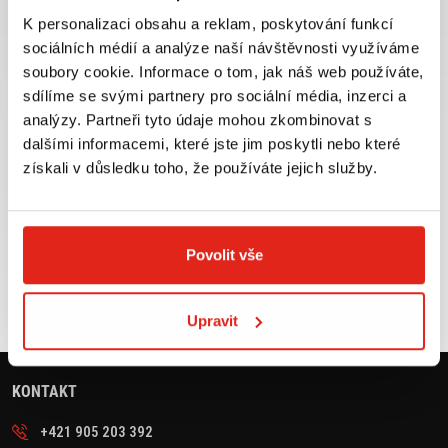
K personalizaci obsahu a reklam, poskytování funkcí
sociálních médií a analýze naší návštěvnosti využíváme
soubory cookie. Informace o tom, jak náš web používáte,
Největší výběr moto
Doprava ZDARMA pro
příslušenství ihned k
objednávky nad 2499 kč v
sdílíme se svými partnery pro sociální média, inzerci a
odběru
rámci ČR
analýzy. Partneři tyto údaje mohou zkombinovat s
dalšími informacemi, které jste jim poskytli nebo které
VÍCE INFO
VÍCE INFO
získali v důsledku toho, že používáte jejich služby.
Zboží SKLADEM
Výměna velikosti ZDARMA
Povolit vše
expedujeme do 24 hod.
do 30 dnů
VÍCE INFO
VÍCE INFO
Upravit
KONTAKT
+421 905 203 392