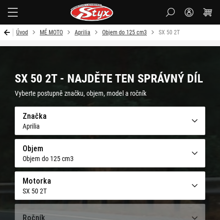
Styx-
cz
Úvod
MÉ MOTO
Aprilia
Objem do 125 cm3
SX 50 2T
SX 50 2T - NAJDĚTE TEN SPRÁVNÝ DÍL
Vyberte postupně značku, objem, model a ročník
Značka
Aprilia
Objem
Objem do 125 cm3
Motorka
SX 50 2T
Ročník