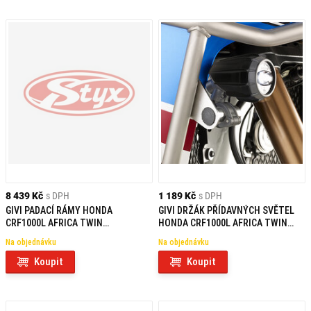
8 439 Kč
s DPH
1 189 Kč
s DPH
GIVI PADACÍ RÁMY HONDA
GIVI DRŽÁK PŘÍDAVNÝCH SVĚTEL
CRF1000L AFRICA TWIN
HONDA CRF1000L AFRICA TWIN
ADVENTURE SPORTS (18-19)
ADVENTURE SPORTS (18 > 19)
Na objednávku
Na objednávku
TN1161OX
LS1161OX
Koupit
Koupit