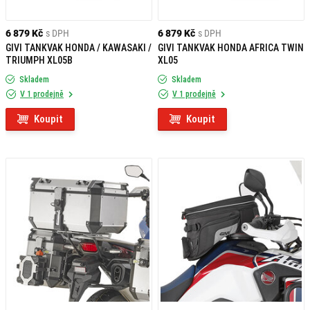
6 879 Kč
s DPH
6 879 Kč
s DPH
GIVI TANKVAK HONDA / KAWASAKI /
GIVI TANKVAK HONDA AFRICA TWIN
TRIUMPH XL05B
XL05
Skladem
Skladem
V 1 prodejně
V 1 prodejně
Koupit
Koupit