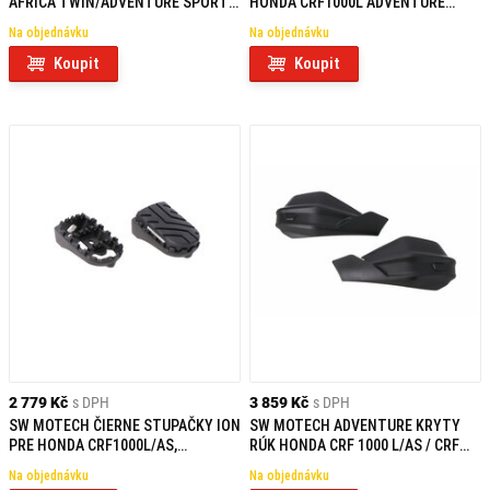
AFRICA TWIN/ADVENTURE SPORTS
HONDA CRF1000L ADVENTURE
AF1144B
SPORTS (18-)
Na objednávku
Na objednávku
Koupit
Koupit
2 779 Kč
s DPH
3 859 Kč
s DPH
SW MOTECH ČIERNE STUPAČKY ION
SW MOTECH ADVENTURE KRYTY
PRE HONDA CRF1000L/AS,
RÚK HONDA CRF 1000 L/AS / CRF
CRF1100L/AS, NT1100, XL750
1100 L/AS / X-ADV
Na objednávku
Na objednávku