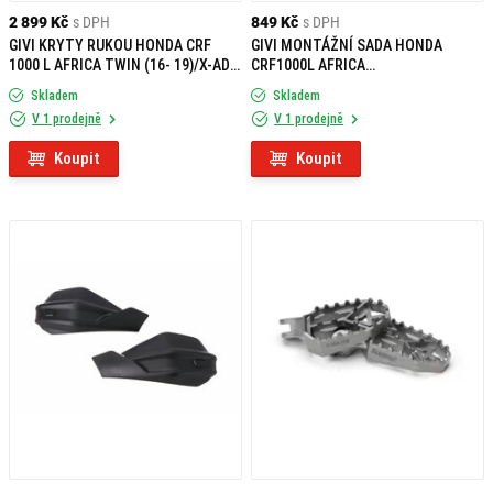
2 899 Kč
s DPH
849 Kč
s DPH
GIVI KRYTY RUKOU HONDA CRF
GIVI MONTÁŽNÍ SADA HONDA
1000 L AFRICA TWIN (16- 19)/X-ADV
CRF1000L AFRICA
750 (17-) HP1144
TWIN/ADVENTURE SPORTS (18-19)
Skladem
Skladem
1161KIT
V 1 prodejně
V 1 prodejně
Koupit
Koupit