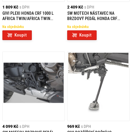
1 809 Kč
s DPH
2 409 Kč
s DPH
GIVI PLEXI HONDA CRF 1000 L
SW MOTECH NÁSTAVEC NA
AFRICA TWIN/AFRICA TWIN
BRZDOVÝ PEDÁL HONDA CRF
ADVENTURE SPORTS D1144S
1000/1100 L AFRICA
Na objednávku
Na objednávku
TWIN/ADVENTURE SPORTS
Koupit
Koupit
4 099 Kč
s DPH
969 Kč
s DPH