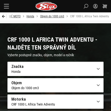
Styx-
cz
od
MÉ MOTO
Honda
Objem do 1000 cm3
CRF 1000 L Africa Twin Adventu
CRF 1000 L AFRICA TWIN ADVENTU -
NAJDĚTE TEN SPRÁVNÝ DÍL
Vyberte postupně značku, objem, model a ročník
Značka
Honda
Objem
Objem do 1000 cm3
Motorka
CRF 1000 L Africa Twin Adventu