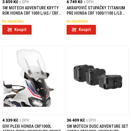
3 859 Kč
s DPH
6 749 Kč
s DPH
SW MOTECH ADVENTURE KRYTY
AKRAPOVIČ STUPAČKY TITANIUM
RÚK HONDA CRF 1000 L/AS / CRF
PRE HONDA CRF 1000/1100 L/LD
1100 L/AS / X-ADV
AFRICA TWIN / ADVENTURE
Na objednávku
Na objednávku
SPORTS
Koupit
Koupit
4 339 Kč
s DPH
36 409 Kč
s DPH
GIVI PLEXI HONDA CRF1000L
SW MOTECH DUSC ADVENTURE SET