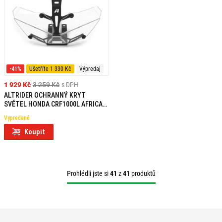
-41%
Ušetříte 1 330 Kč
Výpredaj
1 929 Kč
3 259 Kč
s DPH
ALTRIDER OCHRANNÝ KRYT
SVĚTEL HONDA CRF1000L AFRICA
TWIN
Vypredané
Koupit
Prohlédli jste si
41
z
41
produktů