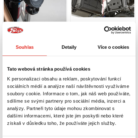
Souhlas
Detaily
Více o cookies
849 Kč
s DPH
1 809 Kč
s DPH
SW MOTECH DRŽÁK SVĚTEL EVO
GIVI SADA NA MONTÁŽ BOXU NA
HONDA CRF1000L ADV SPORTS
NÁŘADÍ S250 HONDA CRF1000L
(18-)
AFRICA TWIN/ADV (18-19)
Na objednávku
Na objednávku
Tato webová stránka používá cookies
TL1161KIT
Koupit
Koupit
K personalizaci obsahu a reklam, poskytování funkcí
sociálních médií a analýze naší návštěvnosti využíváme
soubory cookie. Informace o tom, jak náš web používáte,
sdílíme se svými partnery pro sociální média, inzerci a
analýzy. Partneři tyto údaje mohou zkombinovat s
dalšími informacemi, které jste jim poskytli nebo které
získali v důsledku toho, že používáte jejich služby.