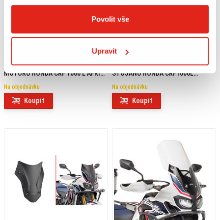
Povolit vše
Upravit
369 Kč
s DPH
1 569 Kč
s DPH
GIVI MONTÁŽNÍ SADA NA KRYT
SW MOTECH ROZŠÍŘENÍ BOČNÍHO
MOTORU HONDA CRF 1000 L AFRICA
STOJANU HONDA CRF1000L
TWIN RP1144KIT
(15-)/ADV SPORTS (18-)
Na objednávku
Na objednávku
Koupit
Koupit