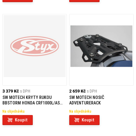
3 379 Kč
s DPH
2 659 Kč
s DPH
SW MOTECH KRYTY RUKOU
SW MOTECH NOSIČ
BBSTORM HONDA CRF1000L/AS
ADVENTURERACK
(15-)/X-ADV (16-19)
Na objednávku
Na objednávku
Koupit
Koupit