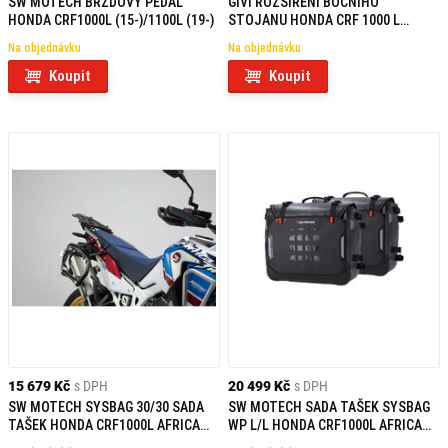
SW MOTECH BRZDOVÝ PEDÁL
GIVI ROZŠÍŘENÍ BOČNÍHO
HONDA CRF1000L (15-)/1100L (19-)
STOJANU HONDA CRF 1000 L
AFRICA TWIN (18-19) ES1161
Na objednávku
Na objednávku
Koupit
Koupit
15 679 Kč
s DPH
20 499 Kč
s DPH
SW MOTECH SYSBAG 30/30 SADA
SW MOTECH SADA TAŠEK SYSBAG
TAŠEK HONDA CRF1000L AFRICA
WP L/L HONDA CRF1000L AFRICA
TWIN/ADVENTURE SPORTS (18-)
TWIN/ADV SPORTS (18-)