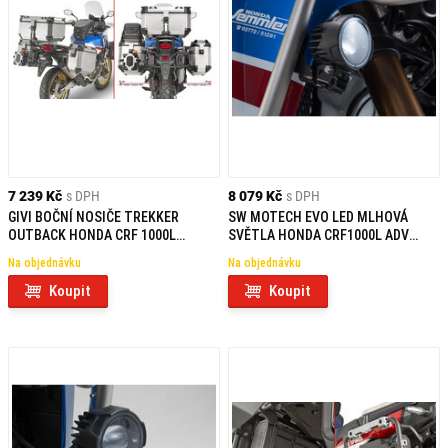
7 239 Kč
s DPH
8 079 Kč
s DPH
GIVI BOČNÍ NOSIČE TREKKER
SW MOTECH EVO LED MLHOVÁ
OUTBACK HONDA CRF 1000L
SVĚTLA HONDA CRF1000L ADV
AFRICA TWIN/ADVENTURE SPORTS
SPORTS (18-)
Na objednávku
Na objednávku
PL1161CAM
Koupit
Koupit