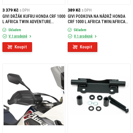
3 379 Kč
s DPH
389 Kč
s DPH
GIVI DRŽÁK KUFRU HONDA CRF 1000
GIVI PODKOVA NA NÁDRŽ HONDA
L AFRICA TWIN ADVENTURE
CRF 1000 L AFRICA TWIN/AFRICA
SPORTS (18-19) SR1161
TWIN ADVENTURE SPORTS (18)
Skladem
Skladem
BF25
V 1 prodejně
V 1 prodejně
Koupit
Koupit