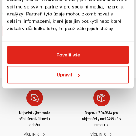
SVĚTLA BLP-U01
sdílíme se svými partnery pro sociální média, inzerci a
analýzy. Partneři tyto údaje mohou zkombinovat s
Skladem
V 5 prodejnách
dalšími informacemi, které jste jim poskytli nebo které
získali v důsledku toho, že používáte jejich služby.
Koupit
Povolit vše
Prohlédli jste si
3
z
3
produktů
Upravit
Největší výběr moto
Doprava ZDARMA pro
příslušenství ihned k
objednávky nad 2499 kč v
odběru
rámci ČR
VÍCE INFO
VÍCE INFO