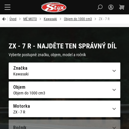
Styx-
cz
Úvod
MÉ MOTO
Kawasaki
Objem do 1000 cm3
ZX - 7 R
ZX - 7 R - NAJDĚTE TEN SPRÁVNÝ DÍL
Vyberte postupně značku, objem, model a ročník
Značka
Kawasaki
Objem
Objem do 1000 cm3
Motorka
ZX - 7 R
Ročník