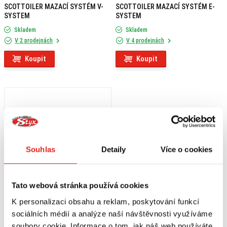
SCOTTOILER MAZACÍ SYSTÉM V-
SCOTTOILER MAZACÍ SYSTÉM E-
SYSTEM
SYSTEM
Skladem
Skladem
V 2 prodejnách
V 4 prodejnách
Koupit
Koupit
Souhlas
Detaily
Více o cookies
Tato webová stránka používá cookies
K personalizaci obsahu a reklam, poskytování funkcí
sociálních médií a analýze naší návštěvnosti využíváme
1 209 Kč
s DPH
soubory cookie. Informace o tom, jak náš web používáte,
HEALTECH MODUL BRZDOVÉHO