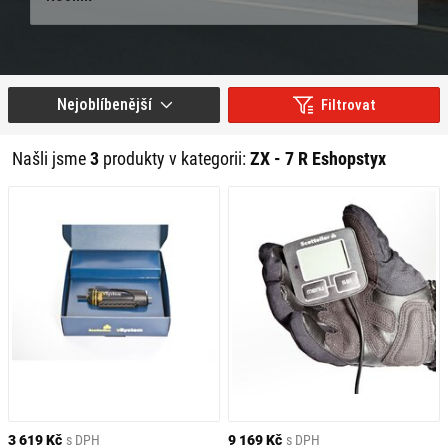
Nejoblíbenější
Filtrovat
Našli jsme
3
produkty v kategorii:
ZX - 7 R Eshopstyx
3 619 Kč
s DPH
9 169 Kč
s DPH