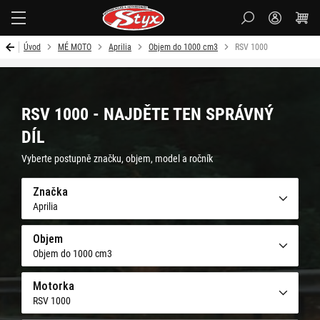
Styx-
cz
Úvod
MÉ MOTO
Aprilia
Objem do 1000 cm3
RSV 1000
RSV 1000 - NAJDĚTE TEN SPRÁVNÝ
DÍL
Vyberte postupně značku, objem, model a ročník
Značka
Aprilia
Objem
Objem do 1000 cm3
Motorka
RSV 1000