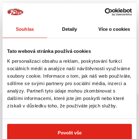
3 619 Kč
s DPH
1 209 Kč
s DPH
SCOTTOILER MAZACÍ SYSTÉM V-
HEALTECH MODUL BRZDOVÉHO
SYSTEM
SVĚTLA BLP-U01
Skladem
Skladem
Souhlas
Detaily
Více o cookies
V 2 prodejnách
V 5 prodejnách
Koupit
Koupit
Tato webová stránka používá cookies
K personalizaci obsahu a reklam, poskytování funkcí
sociálních médií a analýze naší návštěvnosti využíváme
Prohlédli jste si
2
z
2
produktů
soubory cookie. Informace o tom, jak náš web používáte,
sdílíme se svými partnery pro sociální média, inzerci a
analýzy. Partneři tyto údaje mohou zkombinovat s
dalšími informacemi, které jste jim poskytli nebo které
získali v důsledku toho, že používáte jejich služby.
Největší výběr moto
Doprava ZDARMA pro
Povolit vše
příslušenství ihned k
objednávky nad 2499 kč v