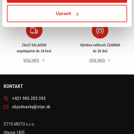
odběru
rámci ČR
VÍCE INFO
VÍCE INFO
Upravit
Zboží SKLADEM
Výměna velikosti ZDARMA
expedujeme do 24 hod.
do 30 dnů
VÍCE INFO
VÍCE INFO
KONTAKT
+421 905 203 392
objednavky@styx.sk
STYX MOTO s.r.o.
Hlavná 1405