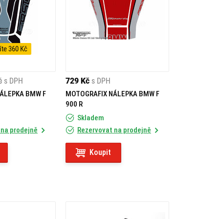
íte 360 Kč
č
s DPH
729 Kč
s DPH
ÁLEPKA BMW F
MOTOGRAFIX NÁLEPKA BMW F
900 R
Skladem
 na prodejně
Rezervovat na prodejně
Koupit