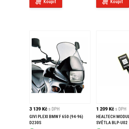
Koupit
Koupit
3 139 Kč
s DPH
1 209 Kč
s DPH
GIVI PLEXI BMW F 650 (94-96)
HEALTECH MODU
D230S
SVĚTLA BLP-U02