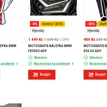
-8%
Ušetříte 120 Kč
-42%
Ušetř
Výpredaj
Výpredaj
1 449 Kč
1 569 Kč
s DPH
489 Kč
849 K
LEPKA BMW
MOTOGRAFIX NÁLEPKA BMW
MOTOGRAFIX N
F850GS ADV
850 GS ADV
Skladem
Skladem
 prodejně
Rezervovat na prodejně
Rezervovat
Koupit
Koupit