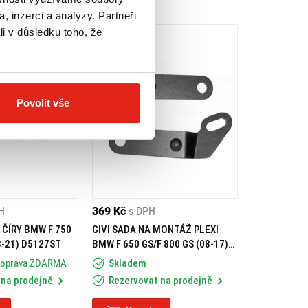
, inzerci a analýzy. Partneři
li v důsledku toho, že
Povolit vše
H
369 Kč
s DPH
T ČÍRY BMW F 750
GIVI SADA NA MONTÁŽ PLEXI
8-21) D5127ST
BMW F 650 GS/F 800 GS (08-17)
D333KIT
Doprava ZDARMA
Skladem
 na prodejně
Rezervovat na prodejně