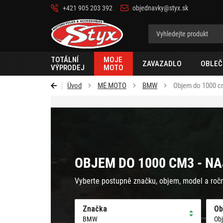
+421 905 203 392
objednavky@styx.sk
Styx-
cz
TOTÁLNÍ
MOJE
ZAVAZADLO
OBLEČ
VÝPRODEJ
MOTO
Úvod
MÉ MOTO
BMW
Objem do 1000 
OBJEM DO 1000 CM3 - NA
Vyberte postupně značku, objem, model a roč
Značka
Ob
BMW
Ob