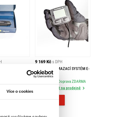
H
9 169 Kč
s DPH
AZACÍ SYSTÉM V-
SCOTTOILER MAZACÍ SYSTÉM E-
SYSTEM
Doprava ZDARMA
Skladem
- Doprava ZDARMA
 na prodejně
Rezervovat na prodejně
Více o cookies
Koupit
ěvnosti využíváme soubory