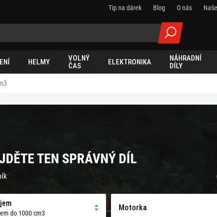
Tip na dárek
Blog
O nás
Naše
VOLNÝ
NÁHRADNÍ
ENÍ
HELMY
ELEKTRONIKA
ČAS
DÍLY
cm3
JDĚTE TEN SPRÁVNÝ DÍL
ník
jem
Motorka
jem do 1000 cm3