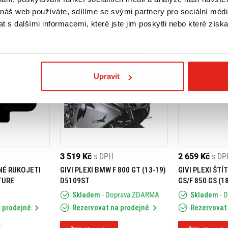
 náš web používáte, sdílíme se svými partnery pro sociální média
 s dalšími informacemi, které jste jim poskytli nebo které získa
Upravit
3 519 Kč
s DPH
2 659 Kč
s DP
NÉ RUKOJETI
GIVI PLEXI BMW F 800 GT (13-19)
GIVI PLEXI ŠTÍ
TURE
D5109ST
GS/F 850 GS (1
Skladem
- Doprava ZDARMA
Skladem
- 
 prodejně
Rezervovat na prodejně
Rezervovat