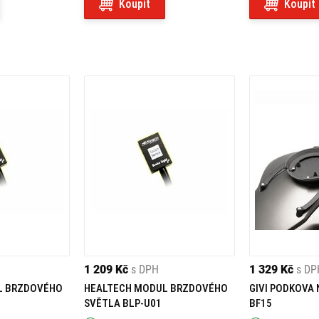
Koupit
Koupit
1 209 Kč
s DPH
1 329 Kč
s DP
L BRZDOVÉHO
HEALTECH MODUL BRZDOVÉHO
GIVI PODKOVA
SVĚTLA BLP-U01
BF15