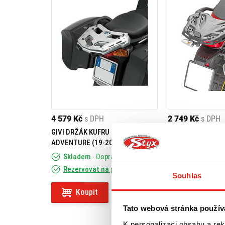
4 579 Kč
s DPH
2 749 Kč
s DPH
GIVI DRŽÁK KUFRU BMW F 850 GS
GIVI DRŽÁK KUFR
ADVENTURE (19-20) SRA5134
750/850 GS (18-2
Skladem
- Doprava ZDARMA
Skladem
- Do
Rezervovat na prodejně
Rezervovat na
Souhlas
Koupit
Koupit
Tato webová stránka použív
K personalizaci obsahu a re