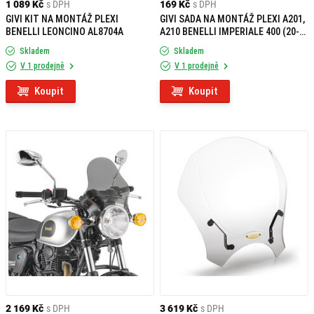
1 089 Kč
s DPH
169 Kč
s DPH
GIVI KIT NA MONTÁŽ PLEXI
GIVI SADA NA MONTÁŽ PLEXI A201,
BENELLI LEONCINO AL8704A
A210 BENELLI IMPERIALE 400 (20-
22) A8707A
Skladem
Skladem
V 1 prodejně
V 1 prodejně
Koupit
Koupit
2 169 Kč
s DPH
3 619 Kč
s DPH