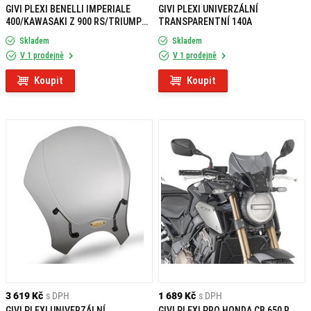
GIVI PLEXI BENELLI IMPERIALE
GIVI PLEXI UNIVERZÁLNÍ
400/KAWASAKI Z 900 RS/TRIUMPH
TRANSPARENTNÍ 140A
SPEED TWIN 1200 A201
Skladem
Skladem
V 1 prodejně
V 1 prodejně
Koupit
Koupit
3 619 Kč
s DPH
1 689 Kč
s DPH
GIVI PLEXI UNIVERZÁLNÍ
GIVI PLEXI PRO HONDA CB 650 R