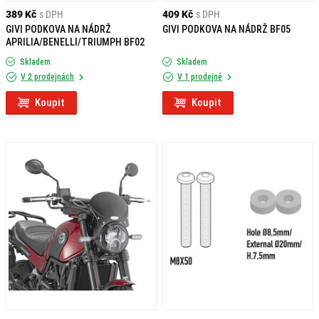
389 Kč
s DPH
409 Kč
s DPH
GIVI PODKOVA NA NÁDRŽ
GIVI PODKOVA NA NÁDRŽ BF05
APRILIA/BENELLI/TRIUMPH BF02
Skladem
Skladem
V 2 prodejnách
V 1 prodejně
Koupit
Koupit