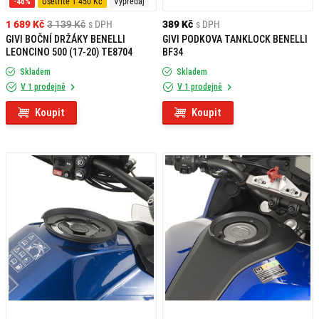
-46%
Ušetříte 1 450 Kč
Výpredaj
1 689 Kč
3 139 Kč
s DPH
389 Kč
s DPH
GIVI BOČNÍ DRŽÁKY BENELLI
GIVI PODKOVA TANKLOCK BENELLI
LEONCINO 500 (17-20) TE8704
BF34
Skladem
Skladem
V 1 prodejně
V 1 prodejně
Koupit
Koupit