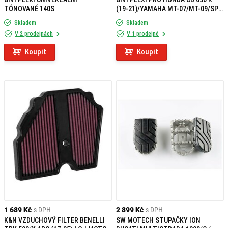
TÓNOVANÉ 140S
(19-21)/YAMAHA MT-07/MT-09/SP
(21)/CF MOTO 700 CL-X (21) 1173S
Skladem
Skladem
V 2 prodejnách
V 1 prodejně
Koupit
Koupit
1 689 Kč
s DPH
2 899 Kč
s DPH
K&N VZDUCHOVÝ FILTER BENELLI
SW MOTECH STUPAČKY ION