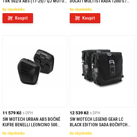
TRK 502/X ABS (17-25) / QJ MOTOR
DUCATI MULTISTRADA 1200/S /
SRT 600 SX ABS (25-26)
BENELLI TRK 502 X (18-)
Na objednávku
Na objednávku
Koupit
Koupit
11 579 Kč
s DPH
12 539 Kč
s DPH
SW MOTECH URBAN ABS BOČNÉ
SW MOTECH LEGEND GEAR LC
KUFRE BENELLI LEONCINO 500
BLACK EDITION SADA BOČNÝCH
(17-)/TRAIL (18-)
TAŠIEK BENELLI LEONCINO 500
Na objednávku
Na objednávku
(17-) / 500 TRAIL (18-)