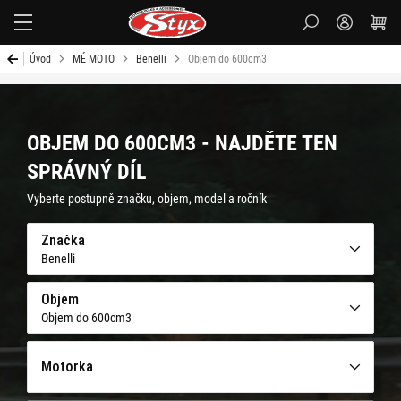
Styx-
cz
Úvod
MÉ MOTO
Benelli
Objem do 600cm3
OBJEM DO 600CM3 - NAJDĚTE TEN
SPRÁVNÝ DÍL
Vyberte postupně značku, objem, model a ročník
Značka
Benelli
Objem
Objem do 600cm3
Motorka