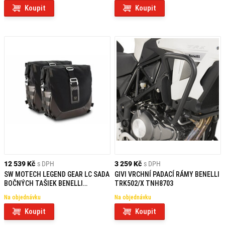
Koupit
Koupit
12 539 Kč
s DPH
3 259 Kč
s DPH
SW MOTECH LEGEND GEAR LC SADA
GIVI VRCHNÍ PADACÍ RÁMY BENELLI
BOČNÝCH TAŠIEK BENELLI
TRK502/X TNH8703
LEONCINO 500 (17-) / 500 TRAIL
Na objednávku
Na objednávku
(18-)
Koupit
Koupit