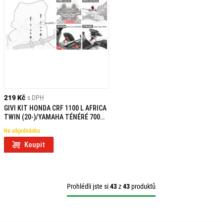
219 Kč
s DPH
GIVI KIT HONDA CRF 1100 L AFRICA
TWIN (20-)/YAMAHA TÉNÉRÉ 700
(21) 05SKIT
Na objednávku
Koupit
Prohlédli jste si
43
z
43
produktů