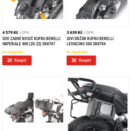
4 579 Kč
s DPH
3 639 Kč
s DPH
GIVI ZADNÍ NOSIČ KUFRU BENELLI
GIVI DRŽÁK KUFRU BENELLI
IMPERIALE 400 (20-22) SR8707
LEONCINO 500 SR8704
Na objednávku
Na objednávku
Koupit
Koupit