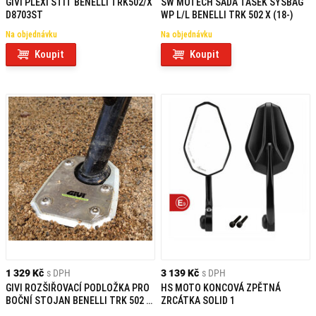
GIVI PLEXI ŠTÍT BENELLI TRK502/X
SW MOTECH SADA TAŠEK SYSBAG
D8703ST
WP L/L BENELLI TRK 502 X (18-)
Na objednávku
Na objednávku
Koupit
Koupit
1 329 Kč
s DPH
3 139 Kč
s DPH
GIVI ROZŠIŘOVACÍ PODLOŽKA PRO
HS MOTO KONCOVÁ ZPĚTNÁ
BOČNÍ STOJAN BENELLI TRK 502 X
ZRCÁTKA SOLID 1
(20-21) ES8711