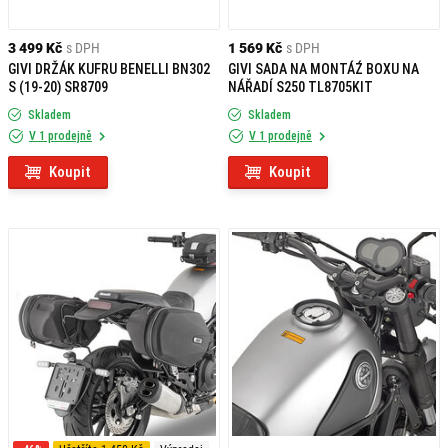
3 499 Kč
s DPH
1 569 Kč
s DPH
GIVI DRŽÁK KUFRU BENELLI BN302
GIVI SADA NA MONTÁŹ BOXU NA
S (19-20) SR8709
NÁŘADÍ S250 TL8705KIT
Skladem
Skladem
V 1 prodejně
V 1 prodejně
Koupit
Koupit