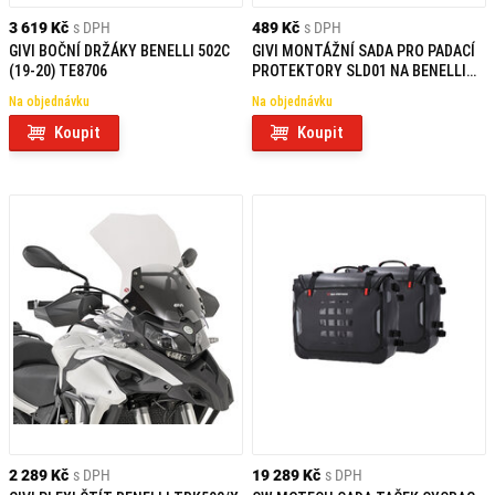
3 619 Kč
s DPH
489 Kč
s DPH
GIVI BOČNÍ DRŽÁKY BENELLI 502C
GIVI MONTÁŽNÍ SADA PRO PADACÍ
(19-20) TE8706
PROTEKTORY SLD01 NA BENELLI
LEONCINO 500 (17-20) SLD8704KIT
Na objednávku
Na objednávku
Koupit
Koupit
2 289 Kč
s DPH
19 289 Kč
s DPH