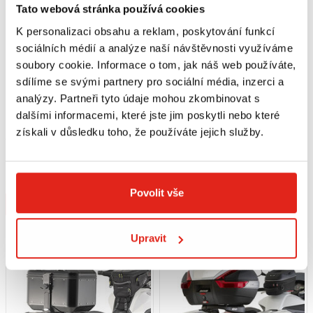
Tato webová stránka používá cookies
K personalizaci obsahu a reklam, poskytování funkcí
sociálních médií a analýze naší návštěvnosti využíváme
soubory cookie. Informace o tom, jak náš web používáte,
sdílíme se svými partnery pro sociální média, inzerci a
analýzy. Partneři tyto údaje mohou zkombinovat s
dalšími informacemi, které jste jim poskytli nebo které
získali v důsledku toho, že používáte jejich služby.
8 679 Kč
s DPH
5 069 Kč
s DPH
LEO VINCE VÝFUK LV LV-10 BLACK
GIVI BOČNÍ NOSIČE BENELLI
BENELLI LEONCINO/LEONCINO
TRK502 X (18-20) PL8711
TRAIL BLACK EDITION
Na objednávku
Na objednávku
Povolit vše
Koupit
Koupit
Upravit