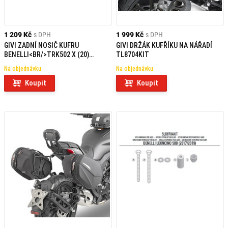
1 209 Kč
s DPH
1 999 Kč
s DPH
GIVI ZADNÍ NOSIČ KUFRU
GIVI DRŽÁK KUFŘÍKU NA NÁŘADÍ
BENELLI<BR/>TRK502 X (20)
TL8704KIT
SR8711
Na objednávku
Na objednávku
Koupit
Koupit