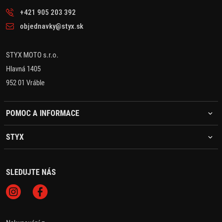
+421 905 203 392
objednavky@styx.sk
STYX MOTO s.r.o.
Hlavná 1405
952 01 Vráble
POMOC A INFORMACE
STYX
SLEDUJTE NÁS