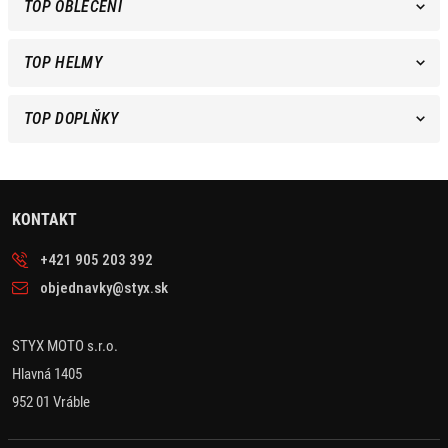
TOP OBLEČENÍ
TOP HELMY
TOP DOPLŇKY
KONTAKT
+421 905 203 392
objednavky@styx.sk
STYX MOTO s.r.o.
Hlavná 1405
952 01 Vráble