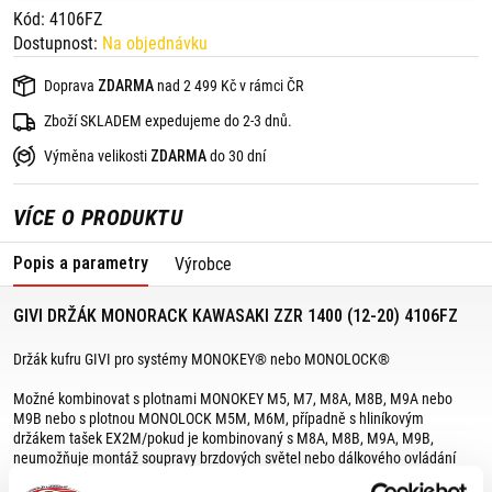
Kód: 4106FZ
Dostupnost:
Na objednávku
Doprava
ZDARMA
nad 2 499 Kč v rámci ČR
Zboží SKLADEM expedujeme do 2-3 dnů.
Výměna velikosti
ZDARMA
do 30 dní
VÍCE O PRODUKTU
Popis a parametry
Výrobce
GIVI DRŽÁK MONORACK KAWASAKI ZZR 1400 (12-20) 4106FZ
Držák kufru GIVI pro systémy MONOKEY® nebo MONOLOCK®
Možné kombinovat s plotnami MONOKEY M5, M7, M8A, M8B, M9A nebo
M9B nebo s plotnou MONOLOCK M5M, M6M, případně s hliníkovým
držákem tašek EX2M/pokud je kombinovaný s M8A, M8B, M9A, M9B,
neumožňuje montáž soupravy brzdových světel nebo dálkového ovládání
zamykání horního kufru.