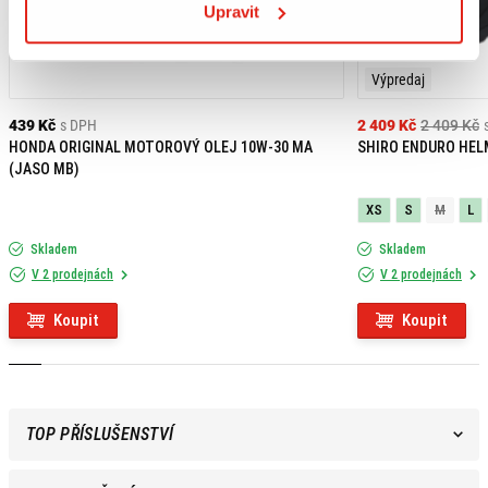
Upravit
Výpredaj
439 Kč
s DPH
2 409 Kč
2 409 Kč
HONDA ORIGINAL MOTOROVÝ OLEJ 10W-30 MA
SHIRO ENDURO HEL
(JASO MB)
XS
S
M
L
Skladem
Skladem
V 2 prodejnách
V 2 prodejnách
Koupit
Koupit
TOP PŘÍSLUŠENSTVÍ