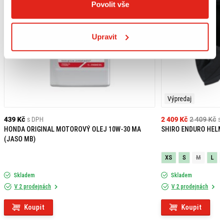
Povolit vše
Upravit
Výpredaj
439 Kč
s DPH
2 409 Kč
2 409 Kč
HONDA ORIGINAL MOTOROVÝ OLEJ 10W-30 MA
SHIRO ENDURO HEL
(JASO MB)
XS
S
M
L
Skladem
Skladem
V 2 prodejnách
V 2 prodejnách
Koupit
Koupit