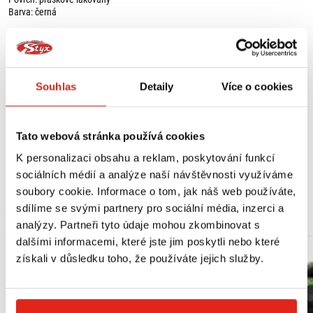
Barva: černá
Vyrobeno z oceli odolné, díky práškovému lakování, vůči povětrnostním a
korozi vlivům.
Spolehlivá ochrana důležitých komponentů.
Vysoko stabilní konstrukce.
Souhlas
Detaily
Více o cookies
Přesné a silné upevnění na rámu.
Zaručená možnost optimálního náklonu v zatáčkách.
Jednoduchá montáž přišroubováním na tovární montážní body na rámu.
Obsah balení:
Tato webová stránka používá cookies
Zobrazit více
K personalizaci obsahu a reklam, poskytování funkcí
2 x padací rám,
montážní materiál,
sociálních médií a analýze naší návštěvnosti využíváme
montážní návod.
soubory cookie. Informace o tom, jak náš web používáte,
MOHLO BY SE VÁM LÍBIT
sdílíme se svými partnery pro sociální média, inzerci a
analýzy. Partneři tyto údaje mohou zkombinovat s
dalšími informacemi, které jste jim poskytli nebo které
získali v důsledku toho, že používáte jejich služby.