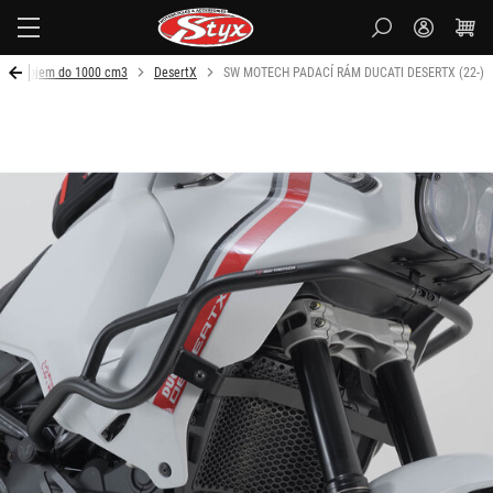
Styx-
cz
Objem do 1000 cm3
DesertX
SW MOTECH PADACÍ RÁM DUCATI DESERTX (22-)