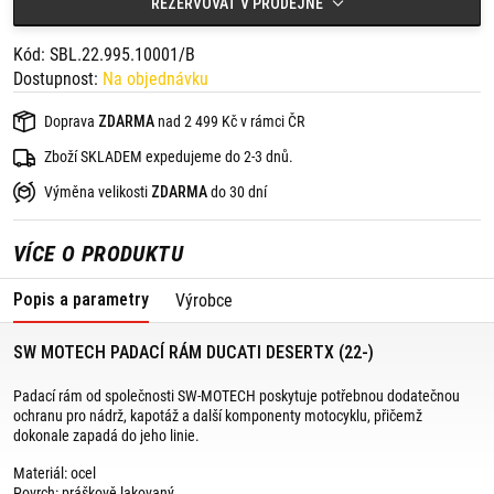
REZERVOVAT V PRODEJNĚ
Obsah balení:
2 x padací rám,
Kód: SBL.22.995.10001/B
montážní materiál,
Dostupnost:
Na objednávku
montážní návod.
Doprava
ZDARMA
nad 2 499 Kč v rámci ČR
Zboží SKLADEM expedujeme do 2-3 dnů.
Výměna velikosti
ZDARMA
do 30 dní
VÍCE O PRODUKTU
Popis a parametry
Výrobce
SW MOTECH PADACÍ RÁM DUCATI DESERTX (22-)
Padací rám od společnosti SW-MOTECH poskytuje potřebnou dodatečnou
ochranu pro nádrž, kapotáž a další komponenty motocyklu, přičemž
dokonale zapadá do jeho linie.
Materiál: ocel
Povrch: práškově lakovaný