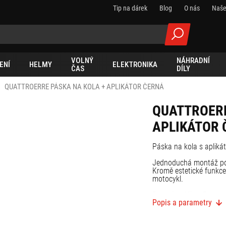
Tip na dárek
Blog
O nás
Naše
VOLNÝ
NÁHRADNÍ
ENÍ
HELMY
ELEKTRONIKA
ČAS
DÍLY
QUATTROERRE PÁSKA NA KOLA + APLIKÁTOR ČERNÁ
QUATTROERR
APLIKÁTOR 
Páska na kola s apliká
Jednoduchá montáž po
Kromě estetické funkce 
motocykl.
Rozměry: šířka: 5 mm, 
Popis a parametry
19" kola)