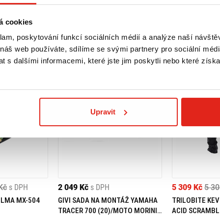
á cookies
klam, poskytování funkcí sociálních médií a analýze naší návšt
 náš web používáte, sdílíme se svými partnery pro sociální média
 s dalšími informacemi, které jste jim poskytli nebo které získa
Upravit
Kč
s DPH
2 049 Kč
s DPH
5 309 Kč
5 30
ELMA MX-504
GIVI SADA NA MONTÁŽ YAMAHA
TRILOBITE KEV
TRACER 700 (20)/MOTO MORINI
ACID SCRAMBL