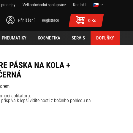
 prodejny
Velkoobchodní spolupráce
Kontakt
Přihlášení
Registrace
0 Kč
PNEUMATIKY
KOSMETIKA
SERVIS
DOPLŇKY
E PÁSKA NA KOLA +
ČERNÁ
torem
mocí aplikátoru.
přispívá k lepší viditelnosti z bočního pohledu na
délka: 6 m (postačuje na oboustranné nalepení na dvě