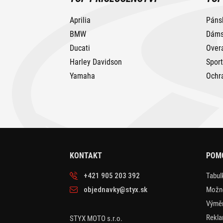
Aprilia
Páns
BMW
Dáms
Ducati
Over
Harley Davidson
Spor
Yamaha
Ochr
KONTAKT
POM
+421 905 203 392
Tabulk
objednavky@styx.sk
Možno
Výměn
Rekla
STYX MOTO s.r.o.