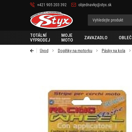
+421 905 203 392
objednavky@styx.sk
Styx-
cz
TOTÁLNÍ
MOJE
ZAVAZADLO
OBLEČ
VÝPRODEJ
MOTO
Úvod
Doplňky na motorku
Pásky na kola