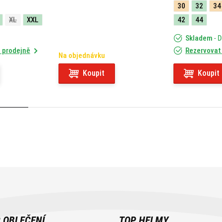
X-CAPE 649 (21) 05RKIT
30
32
34
XL
XXL
42
44
Skladem
- 
 prodejně
Rezervovat
Na objednávku
Koupit
Koupit
 OBLEČENÍ
TOP HELMY