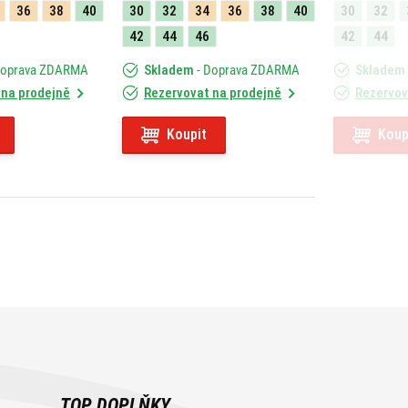
36
38
40
30
32
34
36
38
40
30
32
42
44
46
42
44
Doprava ZDARMA
Skladem
- Doprava ZDARMA
Skladem
 na prodejně
Rezervovat na prodejně
Rezervov
Koupit
Koup
TOP DOPLŇKY