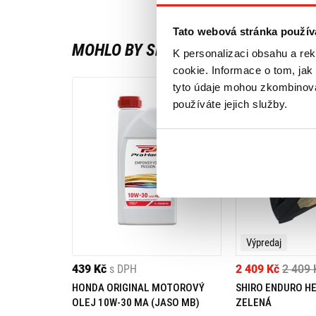
Tato webová stránka použív
MOHLO BY SE VÁM LÍBIT
K personalizaci obsahu a re
cookie. Informace o tom, jak
tyto údaje mohou zkombinovat
používáte jejich služby.
Výpredaj
439 Kč
s DPH
2 409 Kč
2 409 
HONDA ORIGINAL MOTOROVÝ
SHIRO ENDURO H
OLEJ 10W-30 MA (JASO MB)
ZELENÁ