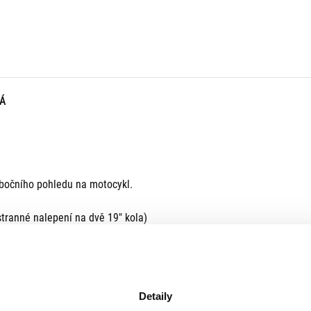
Á
z bočního pohledu na motocykl.
tranné nalepení na dvě 19" kola)
Detaily