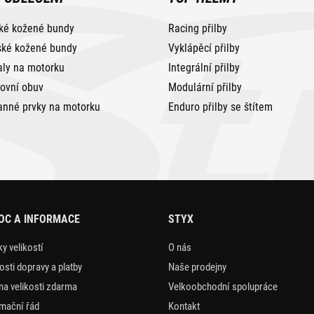
ké kožené bundy
Racing přilby
ké kožené bundy
Vyklápěcí přilby
aly na motorku
Integrální přilby
tovní obuv
Modulární přilby
anné prvky na motorku
Enduro přilby se štítem
OC A INFORMACE
STYX
y velikostí
O nás
sti dopravy a platby
Naše prodejny
a velikosti zdarma
Velkoobchodní spolupráce
mační řád
Kontakt