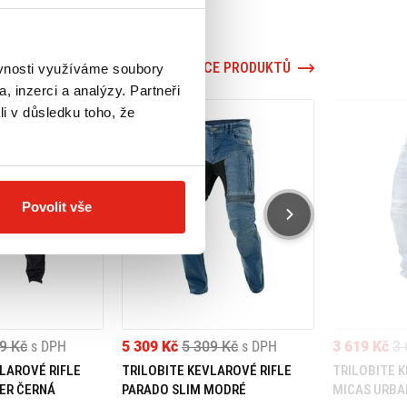
VÍCE PRODUKTŮ
ěvnosti využíváme soubory
, inzerci a analýzy. Partneři
li v důsledku toho, že
Povolit vše
9 Kč
s DPH
5 309 Kč
5 309 Kč
s DPH
3 619 Kč
3 
LAROVÉ RIFLE
TRILOBITE KEVLAROVÉ RIFLE
TRILOBITE 
ER ČERNÁ
PARADO SLIM MODRÉ
MICAS URBA