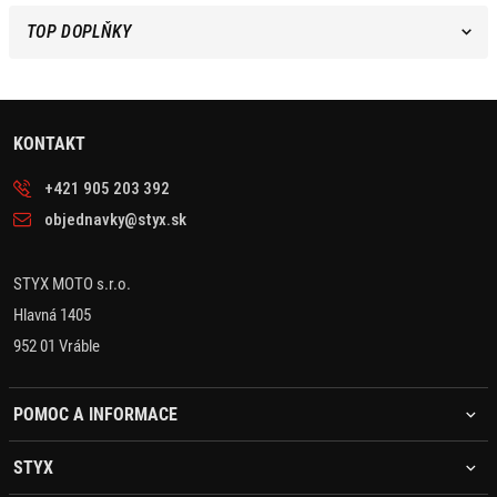
TOP DOPLŇKY
KONTAKT
+421 905 203 392
objednavky@styx.sk
STYX MOTO s.r.o.
Hlavná 1405
952 01 Vráble
POMOC A INFORMACE
STYX