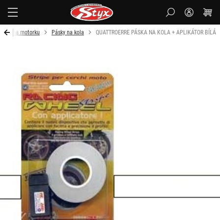
Styx-
cz
plňky na motorku
Pásky na kola
QUATTROERRE PÁSKA NA KOLA + APLIKÁTOR BÍLÁ