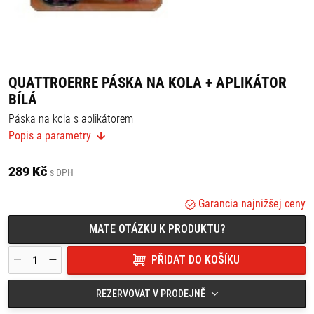
QUATTROERRE PÁSKA NA KOLA + APLIKÁTOR
BÍLÁ
Páska na kola s aplikátorem
Popis a parametry
Jednoduchá montáž pomocí aplikátoru.
Kromě estetické funkce přispívá k lepší viditelnosti z bočního
pohledu na motocykl.
289 Kč
s DPH
Rozměry: šířka: 7 mm, délka: 7 m (postačuje na oboustranné
nalepení na dvě 19" kola)
Garancia najnižšej ceny
MATE OTÁZKU K PRODUKTU?
PŘIDAT DO KOŠÍKU
REZERVOVAT V PRODEJNĚ