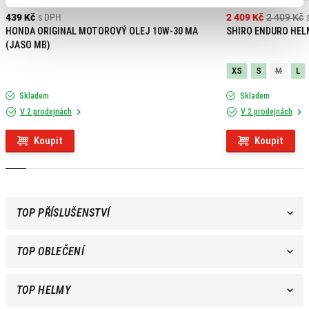
439 Kč
s DPH
2 409 Kč
2 409 Kč
HONDA ORIGINAL MOTOROVÝ OLEJ 10W-30 MA
SHIRO ENDURO HEL
(JASO MB)
XS
S
M
L
Skladem
Skladem
V 2 prodejnách
V 2 prodejnách
Koupit
Koupit
TOP PŘÍSLUŠENSTVÍ
TOP OBLEČENÍ
TOP HELMY