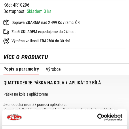
Kód: 4R10296
Dostupnost:
Skladem 3 ks
Doprava
ZDARMA
nad 2 499 Kč v rámci ČR
Zboží SKLADEM expedujeme do 24 hod.
Výměna velikosti
ZDARMA
do 30 dní
VÍCE O PRODUKTU
Popis a parametry
Výrobce
QUATTROERRE PÁSKA NA KOLA + APLIKÁTOR BÍLÁ
Páska na kola s aplikátorem
Jednoduchá montáž pomocí aplikátoru.
Kromě estetické funkce přispívá k lepší viditelnosti z bočního pohledu na
motocykl.
Rozměry: šířka: 7 mm, délka: 7 m (postačuje na oboustranné nalepení na dvě