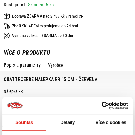
Dostupnost:
Skladem 5 ks
Doprava
ZDARMA
nad 2 499 Kč v rámci ČR
Zboží SKLADEM expedujeme do 24 hod.
Výměna velikosti
ZDARMA
do 30 dní
VÍCE O PRODUKTU
Popis a parametry
Výrobce
QUATTROERRE NÁLEPKA RR 15 CM - ČERVENÁ
Nálepka RR
Rozměry: 15 cm
Souhlas
Detaily
Více o cookies
MOHLO BY SE VÁM LÍBIT