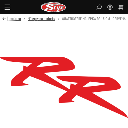
Styx-
cz
ňky na motorku
Nálepky na motorku
QUATTROERRE NÁLEPKA RR 15 CM - ČERVENÁ