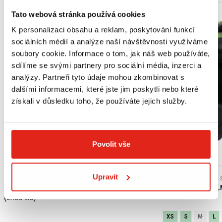
Tato webová stránka používá cookies
K personalizaci obsahu a reklam, poskytování funkcí
sociálních médií a analýze naší návštěvnosti využíváme
soubory cookie. Informace o tom, jak náš web používáte,
sdílíme se svými partnery pro sociální média, inzerci a
analýzy. Partneři tyto údaje mohou zkombinovat s
dalšími informacemi, které jste jim poskytli nebo které
získali v důsledku toho, že používáte jejich služby.
Povolit vše
Výpredaj
Upravit
439 Kč
s DPH
2 409 Kč
2 409 Kč
HONDA ORIGINAL MOTOROVÝ OLEJ 10W-30 MA
SHIRO ENDURO HEL
(JASO MB)
XS
S
M
L