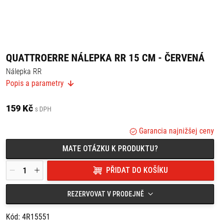
QUATTROERRE NÁLEPKA RR 15 CM - ČERVENÁ
Nálepka RR
Popis a parametry
Rozměry: 15 cm
159 Kč
s DPH
Garancia najnižšej ceny
MATE OTÁZKU K PRODUKTU?
PŘIDAT DO KOŠÍKU
REZERVOVAT V PRODEJNĚ
Kód: 4R15551