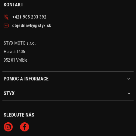
KONTAKT
+421 905 203 392
objednavky@styx.sk
STYX MOTO s.r.o.
Hlavná 1405
952 01 Vráble
POMOC A INFORMACE
STYX
SLEDUJTE NÁS