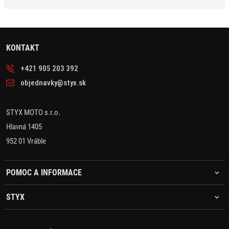
KONTAKT
+421 905 203 392
objednavky@styx.sk
STYX MOTO s.r.o.
Hlavná 1405
952 01 Vráble
POMOC A INFORMACE
STYX