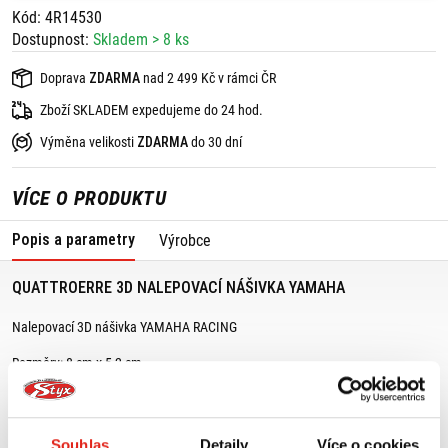
Kód: 4R14530
Dostupnost:
Skladem > 8 ks
Doprava
ZDARMA
nad 2 499 Kč v rámci ČR
Zboží SKLADEM expedujeme do 24 hod.
Výměna velikosti
ZDARMA
do 30 dní
VÍCE O PRODUKTU
Popis a parametry
Výrobce
QUATTROERRE 3D NALEPOVACÍ NÁŠIVKA YAMAHA
Nalepovací 3D nášivka YAMAHA RACING
Rozměry: 8 cm x 5,2 cm
Je možné ji nalepit na jakýkoliv povrch (nylon, bavlna, kůže, ...).
Pro lepší uchycení je možné prošití na textilním podkladu.
Souhlas
Detaily
Více o cookies