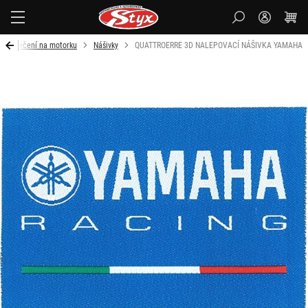
Styx-
cz
Oblečení na motorku
Nášivky
QUATTROERRE 3D NALEPOVACÍ NÁŠIVKA YAMAHA