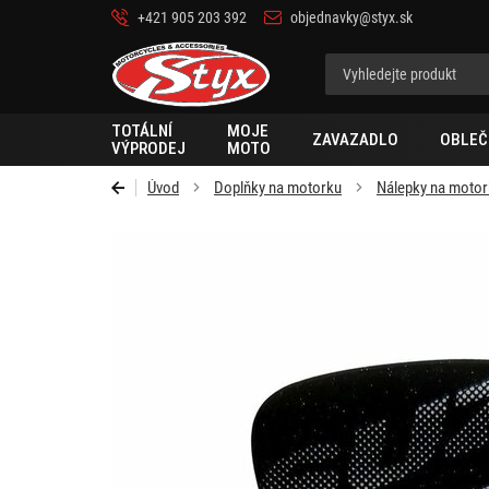
+421 905 203 392
objednavky@styx.sk
Styx-
cz
TOTÁLNÍ
MOJE
ZAVAZADLO
OBLEČ
VÝPRODEJ
MOTO
Úvod
Doplňky na motorku
Nálepky na moto