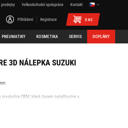
 prodejny
Velkoobchodní spolupráce
Kontakt
Přihlášení
Registrace
0 Kč
PNEUMATIKY
KOSMETIKA
SERVIS
DOPLŇKY
E 3D NÁLEPKA SUZUKI
 mm
á pryskyřice OEM, která časem nezežloutne a
 ochranným filtrům.
větrnostním vlivům.
ouhodobá a vynikající odolnost.
.