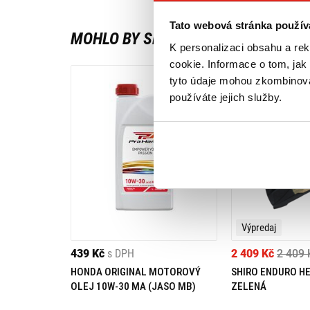
Tato webová stránka použív
MOHLO BY SE VÁM LÍBIT
K personalizaci obsahu a re
cookie. Informace o tom, jak
tyto údaje mohou zkombinovat
používáte jejich služby.
Výpredaj
439 Kč
s DPH
2 409 Kč
2 409 
HONDA ORIGINAL MOTOROVÝ
SHIRO ENDURO H
OLEJ 10W-30 MA (JASO MB)
ZELENÁ