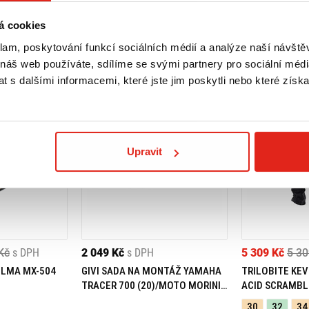
á cookies
klam, poskytování funkcí sociálních médií a analýze naší návšt
 náš web používáte, sdílíme se svými partnery pro sociální média
 s dalšími informacemi, které jste jim poskytli nebo které získa
Upravit
Kč
s DPH
2 049 Kč
s DPH
5 309 Kč
5 30
ELMA MX-504
GIVI SADA NA MONTÁŽ YAMAHA
TRILOBITE KEV
TRACER 700 (20)/MOTO MORINI
ACID SCRAMBL
X-CAPE 649 (21) 05RKIT
30
32
34