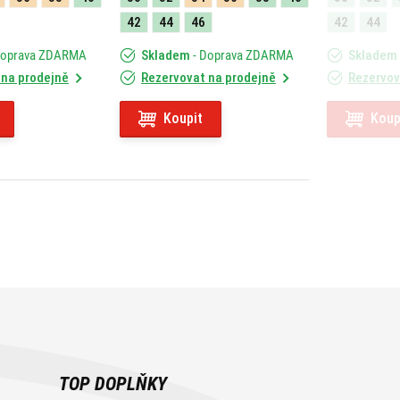
42
44
46
42
44
Doprava ZDARMA
Skladem
- Doprava ZDARMA
Skladem
 na prodejně
Rezervovat na prodejně
Rezervov
Koupit
Koup
TOP DOPLŇKY