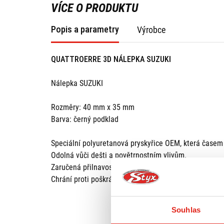
VÍCE O PRODUKTU
Popis a parametry
Výrobce
QUATTROERRE 3D NÁLEPKA SUZUKI
Nálepka SUZUKI
Rozměry: 40 mm x 35 mm
Barva: černý podklad
Speciální polyuretanová pryskyřice OEM, která časem
Odolná vůči dešti a povětrnostním vlivům.
Zaručená přilnavost, dlouhodobá a vynikající odolnost
Chrání proti poškrábání.
Souhlas