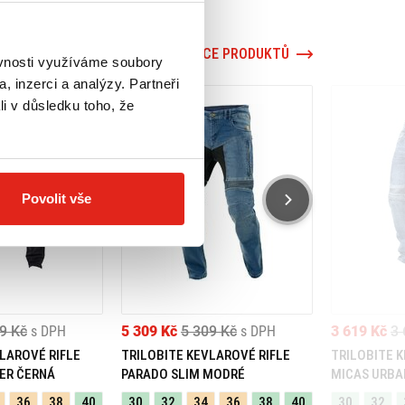
VÍCE PRODUKTŮ
ěvnosti využíváme soubory
, inzerci a analýzy. Partneři
li v důsledku toho, že
Povolit vše
9 Kč
s DPH
5 309 Kč
5 309 Kč
s DPH
3 619 Kč
3 
LAROVÉ RIFLE
TRILOBITE KEVLAROVÉ RIFLE
TRILOBITE 
ER ČERNÁ
PARADO SLIM MODRÉ
MICAS URBA
36
38
40
30
32
34
36
38
40
30
32