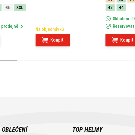
XL
XXL
42
44
Skladem
- 
 prodejně
Rezervovat
Na objednávku
Koupit
Koupit
 OBLEČENÍ
TOP HELMY