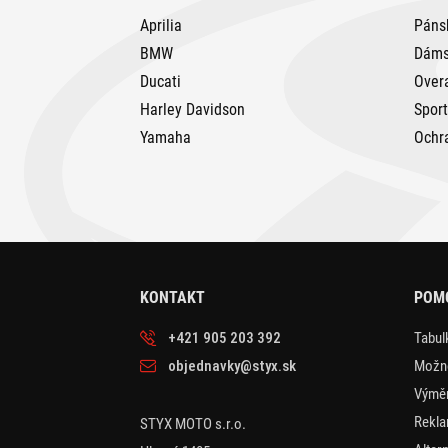
Aprilia
Páns
BMW
Dáms
Ducati
Over
Harley Davidson
Spor
Yamaha
Ochr
KONTAKT
POM
+421 905 203 392
Tabulk
objednavky@styx.sk
Možno
Výměn
Rekla
STYX MOTO s.r.o.