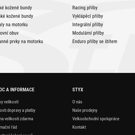
ké kožené bundy
Racing přilby
ké kožené bundy
Vyklápěcí přilby
aly na motorku
Integrální přilby
tovní obuv
Modulární přilby
anné prvky na motorku
Enduro přilby se štítem
OC A INFORMACE
STYX
y velikostí
O nás
sti dopravy a platby
Naše prodejny
a velikosti zdarma
Velkoobchodní spolupráce
mační řád
Kontakt