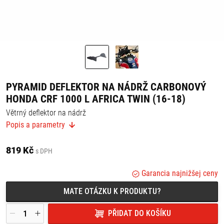
PYRAMID DEFLEKTOR NA NÁDRŽ CARBONOVÝ
HONDA CRF 1000 L AFRICA TWIN (16-18)
Větrný deflektor na nádrž
Popis a parametry
Chrání jezdce před větrem.
Jednoduchá montáž.
Vyrobeno z odolného plastu.
819 Kč
s DPH
Montážní návod v balení.
Garancia najnižšej ceny
Vhodné pro:
MATE OTÁZKU K PRODUKTU?
Honda CRF 1000 L Africa Twin (16-18)
PŘIDAT DO KOŠÍKU