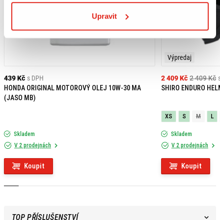
Upravit
Výpredaj
439 Kč
s DPH
2 409 Kč
2 409 Kč
HONDA ORIGINAL MOTOROVÝ OLEJ 10W-30 MA
SHIRO ENDURO HEL
(JASO MB)
XS
S
M
L
Skladem
Skladem
V 2 prodejnách
V 2 prodejnách
Koupit
Koupit
TOP PŘÍSLUŠENSTVÍ