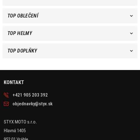
TOP OBLEČENÍ
TOP HELMY
TOP DOPLŇKY
KONTAKT
+421 905 203 392
objednavky@styx.sk
STYX MOTO s.r.o.
Hlavná 1405
952 01 Vráble