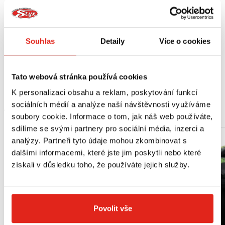
Jednoduchá montáž.
Vyrobeno z odolného plastu.
Montážní návod v balení.
Souhlas
Detaily
Více o cookies
Vhodné pro:
Honda CRF 1000 L Africa Twin (16-18)
Tato webová stránka používá cookies
K personalizaci obsahu a reklam, poskytování funkcí
sociálních médií a analýze naší návštěvnosti využíváme
MOHLO BY SE VÁM LÍBIT
soubory cookie. Informace o tom, jak náš web používáte,
sdílíme se svými partnery pro sociální média, inzerci a
analýzy. Partneři tyto údaje mohou zkombinovat s
dalšími informacemi, které jste jim poskytli nebo které
získali v důsledku toho, že používáte jejich služby.
Povolit vše