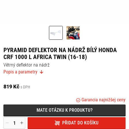
PYRAMID DEFLEKTOR NA NÁDRŽ BÍLÝ HONDA
CRF 1000 L AFRICA TWIN (16-18)
Větrný deflektor na nádrž
Popis a parametry
Chrání jezdce před větrem.
Jednoduchá montáž.
Vyrobeno z odolného plastu.
819 Kč
s DPH
Montážní návod v balení.
Garancia najnižšej ceny
Vhodné pro:
MATE OTÁZKU K PRODUKTU?
Honda CRF 1000 L Africa Twin (16-18)
PŘIDAT DO KOŠÍKU