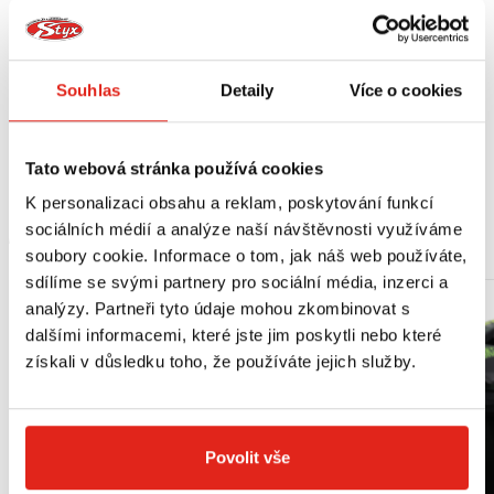
Jednoduchá montáž.
Vyrobeno z odolného plastu.
Montážní návod v balení.
Souhlas
Detaily
Více o cookies
Vhodné pro:
Honda CRF 1000 L Africa Twin (16-18)
Tato webová stránka používá cookies
K personalizaci obsahu a reklam, poskytování funkcí
sociálních médií a analýze naší návštěvnosti využíváme
MOHLO BY SE VÁM LÍBIT
soubory cookie. Informace o tom, jak náš web používáte,
sdílíme se svými partnery pro sociální média, inzerci a
analýzy. Partneři tyto údaje mohou zkombinovat s
dalšími informacemi, které jste jim poskytli nebo které
získali v důsledku toho, že používáte jejich služby.
Povolit vše