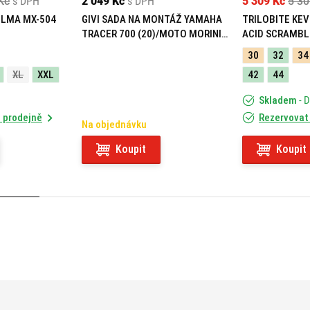
Kč
s DPH
2 049 Kč
s DPH
5 309 Kč
5 30
ELMA MX-504
GIVI SADA NA MONTÁŽ YAMAHA
TRILOBITE KEV
TRACER 700 (20)/MOTO MORINI
ACID SCRAMBL
X-CAPE 649 (21) 05RKIT
30
32
34
XL
XXL
42
44
Skladem
- 
 prodejně
Rezervovat
Na objednávku
Koupit
Koupit