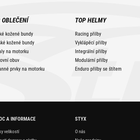
 OBLEČENÍ
TOP HELMY
ké kožené bundy
Racing přilby
ké kožené bundy
Vyklápěcí přilby
aly na motorku
Integrální přilby
tovní obuv
Modulární přilby
anné prvky na motorku
Enduro přilby se štítem
OC A INFORMACE
STYX
y velikostí
O nás