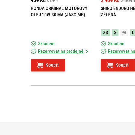
439 Kč
s DPH
2 409 Kč
2 409 
HONDA ORIGINAL MOTOROVÝ
SHIRO ENDURO H
OLEJ 10W-30 MA (JASO MB)
ZELENÁ
XS
S
M
L
Skladem
Skladem
Rezervovat na prodejně
Rezervovat na
Koupit
Koupit