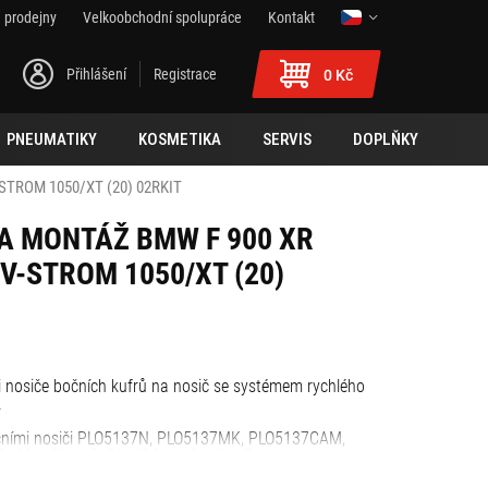
 prodejny
Velkoobchodní spolupráce
Kontakt
Přihlášení
Registrace
0 Kč
PNEUMATIKY
KOSMETIKA
SERVIS
DOPLŇKY
STROM 1050/XT (20) 02RKIT
NA MONTÁŽ BMW F 900 XR
 V-STROM 1050/XT (20)
 nosiče bočních kufrů na nosič se systémem rychlého
.
očními nosiči PLO5137N, PLO5137MK, PLO5137CAM,
 PLO3117MK, PLO3117CAM, PLX3117.