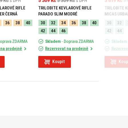
9 Kč
s DPH
5 309 Kč
5 309 Kč
s DPH
3 619 Kč
3 
LAROVÉ RIFLE
TRILOBITE KEVLAROVÉ RIFLE
TRILOBITE 
ER ČERNÁ
PARADO SLIM MODRÉ
MICAS URBA
36
38
40
30
32
34
36
38
40
30
32
42
44
46
42
44
Doprava ZDARMA
Skladem
- Doprava ZDARMA
Skladem
 na prodejně
Rezervovat na prodejně
Rezervov
Koupit
Koup