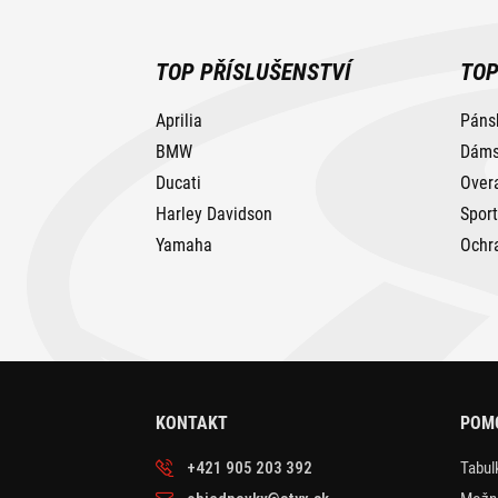
TOP PŘÍSLUŠENSTVÍ
TOP
Aprilia
Páns
BMW
Dáms
Ducati
Over
Harley Davidson
Spor
Yamaha
Ochr
KONTAKT
POM
+421 905 203 392
Tabulk