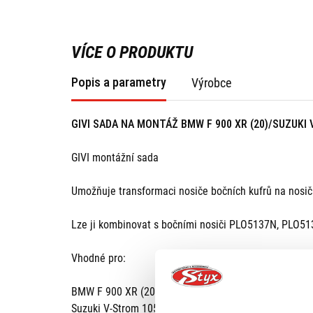
VÍCE O PRODUKTU
Popis a parametry
Výrobce
GIVI SADA NA MONTÁŽ BMW F 900 XR (20)/SUZUKI 
GIVI montážní sada
Umožňuje transformaci nosiče bočních kufrů na nosi
Lze ji kombinovat s bočními nosiči PLO5137N, PL
Vhodné pro:
BMW F 900 XR (20) - PLO5137N, PLO5137MK, PLO51
Suzuki V-Strom 1050/XT (20) - PLO3117N, PLO3117