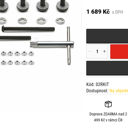
Vhodné pro:
BMW F 900 XR (20) -
1 689 Kč
s DPH
Suzuki V-Strom 1050/
PLX3117
Kód: 02RKIT
Dostupnost:
Na objed
Doprava
ZDARMA
nad 2
499 Kč v rámci ČR