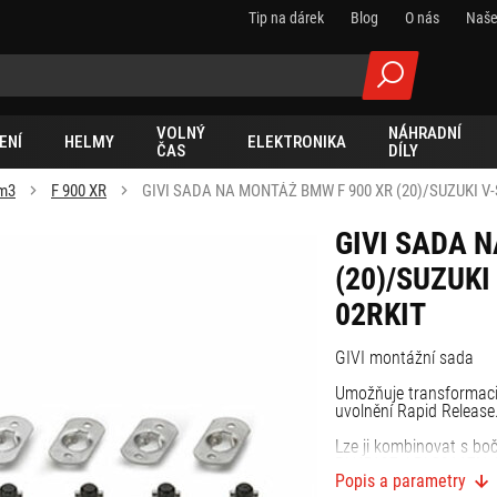
Tip na dárek
Blog
O nás
Naše
VOLNÝ
NÁHRADNÍ
ENÍ
HELMY
ELEKTRONIKA
ČAS
DÍLY
cm3
F 900 XR
GIVI SADA NA MONTÁŽ BMW F 900 XR (20)/SUZUKI V-
GIVI SADA 
(20)/SUZUKI
02RKIT
GIVI montážní sada
Umožňuje transformaci
uvolnění Rapid Release
Lze ji kombinovat s b
PLX5137 / PLO3117N,
Popis a parametry