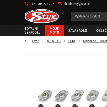
+421 905 203 392
objednavky@styx.sk
Styx-
cz
TOTÁLNÍ
MOJE
ZAVAZADLO
OBLEČ
VÝPRODEJ
MOTO
Úvod
MÉ MOTO
BMW
Objem do 1000 