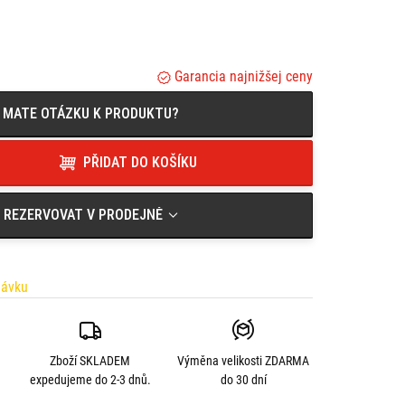
 PLO5137N, PLO5137MK, PLO5137CAM, PLX5137
XT (20) - PLO3117N, PLO3117MK, PLO3117CAM,
Garancia najnižšej ceny
MATE OTÁZKU K PRODUKTU?
PŘIDAT DO KOŠÍKU
REZERVOVAT V PRODEJNĚ
návku
Zboží SKLADEM
Výměna velikosti
ZDARMA
expedujeme do 2-3 dnů.
do 30 dní