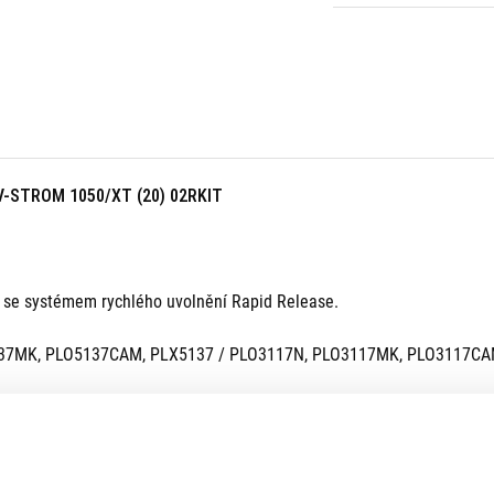
V-STROM 1050/XT (20) 02RKIT
č se systémem rychlého uvolnění Rapid Release.
O5137MK, PLO5137CAM, PLX5137 / PLO3117N, PLO3117MK, PLO3117CA
37CAM, PLX5137
MK, PLO3117CAM, PLX3117