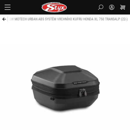
Styx-
cz
lp
SW MOTECH URBAN ABS SYSTÉM VRCHNÍHO KUFRU HONDA XL 750 TRANSALP (22-)