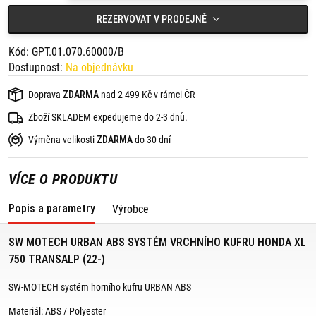
Horní kufr URBAN ABS s objemem 16 až 29 l je sportovní, lehký,
REZERVOVAT V PRODEJNĚ
pevný a perfektně se hodí pro kratší každodenní túry nebo volný
čas a pojme i helmu. Připevňuje se k stojanu pomocí systému DHV,
nově vyvinutého rychlouzávěru. Jednoduše a pevně se připevní k
Kód: GPT.01.070.60000/B
nosiči jediným stiskem a je možné ho dodatečně zajistit
Dostupnost:
Na objednávku
integrovanou ochranou proti krádeži. Přesvědčí extrémní odolností
a funkčně orientovaným tvarem. Na velké cesty můžete
kombinovat horní kufr URBAN ABS s bočními kufry AERO ABS. Obě
Doprava
ZDARMA
nad 2 499 Kč v rámci ČR
pouzdra dokonale ladí s jejich elegantním a aerodynamickým
designem.
Zboží SKLADEM expedujeme do 2-3 dnů.
Obsah balení:
Výměna velikosti
ZDARMA
do 30 dní
1 x ADVENTURE-RACK,
1 x adaptér pro ADVENTURE-RACK,
VÍCE O PRODUKTU
1 x horní kufr URBAN ABS,
1 x DHV systém,
1 x voděodolná vnitřní taška,
Popis a parametry
Výrobce
1 x zámek,
montážní materiál,
montážní návod.
SW MOTECH URBAN ABS SYSTÉM VRCHNÍHO KUFRU HONDA XL
750 TRANSALP (22-)
SW-MOTECH systém horního kufru URBAN ABS
Materiál: ABS / Polyester