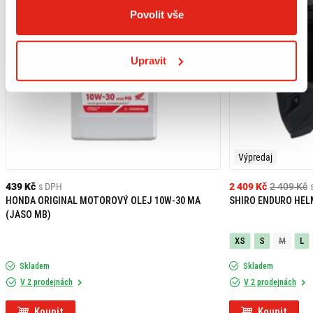
1 x horní kufr URBAN ABS,
Povolit vše
1 x DHV systém,
1 x voděodolná vnitřní taška,
1 x zámek,
montážní materiál,
Upravit
montážní návod.
Výpredaj
439 Kč
s DPH
2 409 Kč
2 409 Kč
HONDA ORIGINAL MOTOROVÝ OLEJ 10W-30 MA
SHIRO ENDURO HEL
(JASO MB)
XS
S
M
L
Skladem
Skladem
V 2 prodejnách
V 2 prodejnách
Koupit
Koupit