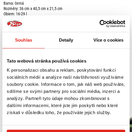
Barva: černá
Rozměry: 36 cm x 40,5 cm x 21,5 cm
Objem: 16-29 l
S touto sadou skládající se z horního kufru URBAN ABS a ADVENTURE-RACK /
STREET-RACK, SW-MOTECH nabízí elegantní a robustní řešení pro cesty s
malým zavazadlem. Přesvědčí extrémní odolností a funkčně orientovaným
Souhlas
Detaily
Více o cookies
tvarem. Více než 15 let zkušeností s výrobou nosičů v kombinaci s zpětnou
vazbou od zákazníků a testovacích jezdců směřovalo do vývoje tohoto
hliníkového nosiče: tloušťka materiálu, hmotnost a geometrie byly
optimalizovány pro náročné túry a použití v terénu.
Tato webová stránka používá cookies
Horní kufr URBAN ABS s objemem 16 až 29 l je sportovní, lehký, pevný a
K personalizaci obsahu a reklam, poskytování funkcí
perfektně se hodí pro kratší každodenní túry nebo volný čas a pojme i helmu.
Zobrazit více
Připevňuje se k stojanu pomocí systému DHV, nově vyvinutého
sociálních médií a analýze naší návštěvnosti využíváme
rychlouzávěru. Jednoduše a pevně se připevní k nosiči jediným stiskem a je
soubory cookie. Informace o tom, jak náš web používáte,
možné ho dodatečně zajistit integrovanou ochranou proti krádeži. Přesvědčí
sdílíme se svými partnery pro sociální média, inzerci a
extrémní odolností a funkčně orientovaným tvarem. Na velké cesty můžete
MOHLO BY SE VÁM LÍBIT
kombinovat horní kufr URBAN ABS s bočními kufry AERO ABS. Obě pouzdra
analýzy. Partneři tyto údaje mohou zkombinovat s
dokonale ladí s jejich elegantním a aerodynamickým designem.
dalšími informacemi, které jste jim poskytli nebo které
získali v důsledku toho, že používáte jejich služby.
Obsah balení:
1 x ADVENTURE-RACK,
1 x adaptér pro ADVENTURE-RACK,