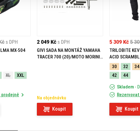
Kč
s DPH
2 049 Kč
s DPH
5 309 Kč
5 30
ELMA MX-504
GIVI SADA NA MONTÁŽ YAMAHA
TRILOBITE KEV
TRACER 700 (20)/MOTO MORINI
ACID SCRAMBL
X-CAPE 649 (21) 05RKIT
30
32
34
XL
XXL
42
44
Skladem
- 
 prodejně
Rezervovat
Na objednávku
Koupit
Koupit