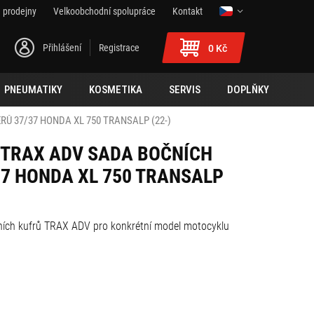
 prodejny
Velkoobchodní spolupráce
Kontakt
Přihlášení
Registrace
0 Kč
PNEUMATIKY
KOSMETIKA
SERVIS
DOPLŇKY
Ů 37/37 HONDA XL 750 TRANSALP (22-)
TRAX ADV SADA BOČNÍCH
37 HONDA XL 750 TRANSALP
ch kufrů TRAX ADV pro konkrétní model motocyklu
 - 49 cm x 23 cm x 37 cm
 - 49 cm x 23 cm x 37 cm