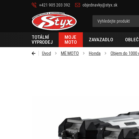
+421 905 203 392
objednavky@styx.sk
Styx-
cz
TOTÁLNÍ
MOJE
ZAVAZADLO
OBLEČ
VÝPRODEJ
MOTO
Úvod
MÉ MOTO
Honda
Objem do 1000