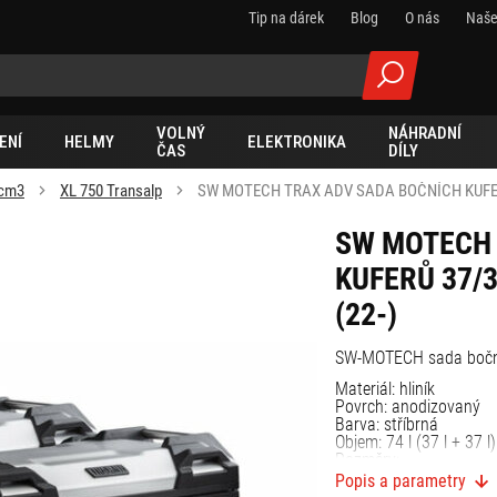
Tip na dárek
Blog
O nás
Naše
VOLNÝ
NÁHRADNÍ
ENÍ
HELMY
ELEKTRONIKA
ČAS
DÍLY
 cm3
XL 750 Transalp
SW MOTECH TRAX ADV SADA BOČNÍCH KUFER
SW MOTECH 
KUFERŮ 37/
(22-)
SW-MOTECH sada boční
Materiál: hliník
Povrch: anodizovaný
Barva: stříbrná
Objem: 74 l (37 l + 37 l)
Rozměry:
TRAX ADV boční kufr M
Popis a parametry
TRAX ADV boční kufr M