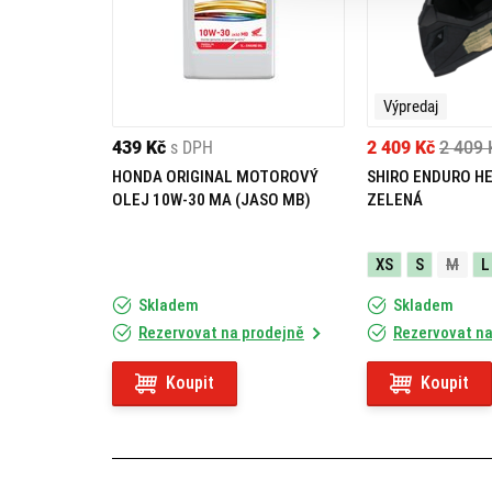
1 x přívěsek na klíče s multifunkčním nářadím,
montážní materiál,
montážní návod.
Výpredaj
439 Kč
s DPH
2 409 Kč
2 409 
HONDA ORIGINAL MOTOROVÝ
SHIRO ENDURO H
OLEJ 10W-30 MA (JASO MB)
ZELENÁ
XS
S
M
L
Skladem
Skladem
Rezervovat na prodejně
Rezervovat na
Koupit
Koupit