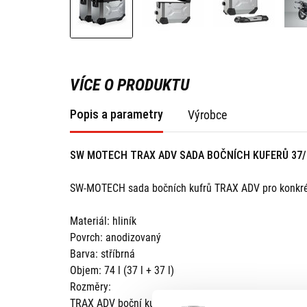
VÍCE O PRODUKTU
Popis a parametry
Výrobce
SW MOTECH TRAX ADV SADA BOČNÍCH KUFERŮ 37/3
SW-MOTECH sada bočních kufrů TRAX ADV pro konkré
Materiál: hliník
Povrch: anodizovaný
Barva: stříbrná
Objem: 74 l (37 l + 37 l)
Rozměry:
TRAX ADV boční kufr M - 49 cm x 23 cm x 37 cm