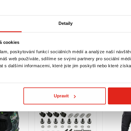
ch.
Detaily
ikání vlhkosti a prachu.
mu reliéfnímu plechu.
Zobrazit více
á cookies
klam, poskytování funkcí sociálních médií a analýze naší návšt
 náš web používáte, sdílíme se svými partnery pro sociální média
 s dalšími informacemi, které jste jim poskytli nebo které získa
Upravit