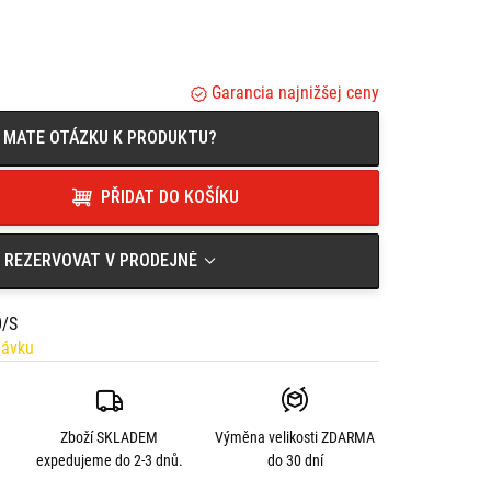
 oděru, snadno čistitelný povrch.
valitní nýtování zabraňují pronikání vlhkosti a prachu.
izuálně atraktivnímu a funkčnímu reliéfnímu plechu.
 vyztužené skleněnými vlákny.
Garancia najnižšej ceny
ži.
MATE OTÁZKU K PRODUKTU?
 M 37 l - levý,
r M 37 l - pravý,
PŘIDAT DO KOŠÍKU
ční nosič,
rádeži pro PRO boční nosič,
REZERVOVAT V PRODEJNĚ
víka,
 multifunkčním nářadím,
0/S
návku
Zboží SKLADEM
Výměna velikosti
ZDARMA
expedujeme do 2-3 dnů.
do 30 dní