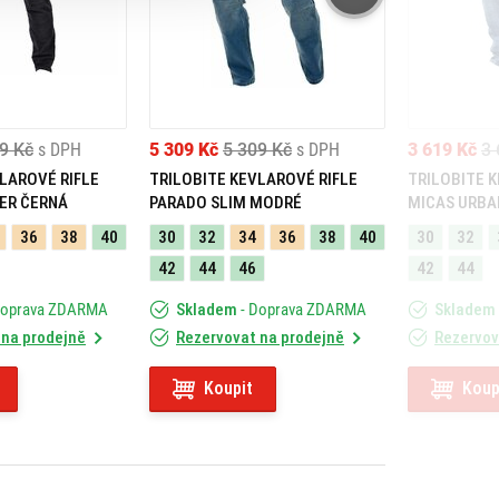
9 Kč
s DPH
5 309 Kč
5 309 Kč
s DPH
3 619 Kč
3 
LAROVÉ RIFLE
TRILOBITE KEVLAROVÉ RIFLE
TRILOBITE 
ER ČERNÁ
PARADO SLIM MODRÉ
MICAS URBA
36
38
40
30
32
34
36
38
40
30
32
42
44
46
42
44
Doprava ZDARMA
Skladem
- Doprava ZDARMA
Skladem
 na prodejně
Rezervovat na prodejně
Rezervov
Koupit
Koup