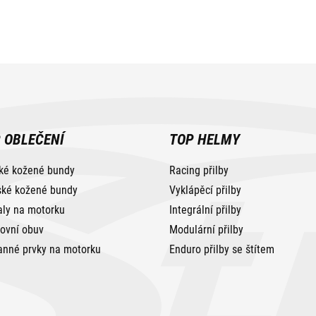
 OBLEČENÍ
TOP HELMY
ké kožené bundy
Racing přilby
ké kožené bundy
Vyklápěcí přilby
aly na motorku
Integrální přilby
tovní obuv
Modulární přilby
anné prvky na motorku
Enduro přilby se štítem