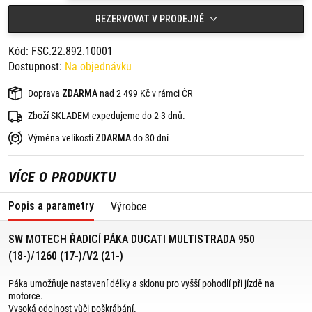
namontována ve standardní poloze.
REZERVOVAT V PRODEJNĚ
Kód: FSC.22.892.10001
Dostupnost:
Na objednávku
Doprava
ZDARMA
nad 2 499 Kč v rámci ČR
Zboží SKLADEM expedujeme do 2-3 dnů.
Výměna velikosti
ZDARMA
do 30 dní
VÍCE O PRODUKTU
Popis a parametry
Výrobce
SW MOTECH ŘADICÍ PÁKA DUCATI MULTISTRADA 950
(18-)/1260 (17-)/V2 (21-)
Páka umožňuje nastavení délky a sklonu pro vyšší pohodlí při jízdě na
motorce.
Vysoká odolnost vůči poškrábání.