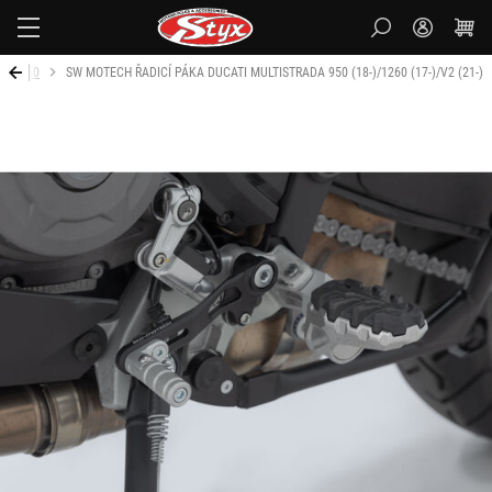
Styx-
cz
rada 950
SW MOTECH ŘADICÍ PÁKA DUCATI MULTISTRADA 950 (18-)/1260 (17-)/V2 (21-)