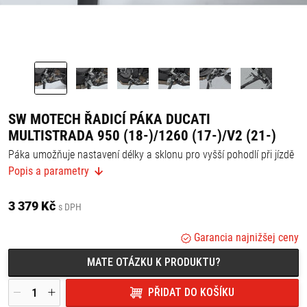
SW MOTECH ŘADICÍ PÁKA DUCATI
MULTISTRADA 950 (18-)/1260 (17-)/V2 (21-)
Páka umožňuje nastavení délky a sklonu pro vyšší pohodlí při jízdě
na motorce.
Popis a parametry
Vysoká odolnost vůči poškrábání.
Moderní design.
3 379 Kč
Barva: černá / stříbrná
s DPH
Materiál: hliník
Obsah balení:
Garancia najnižšej ceny
1 x řadicí páka,
MATE OTÁZKU K PRODUKTU?
montážní materiál,
montážní návod.
PŘIDAT DO KOŠÍKU
Řadicí páka se sklopí při pádu motorky, pouze pokud je