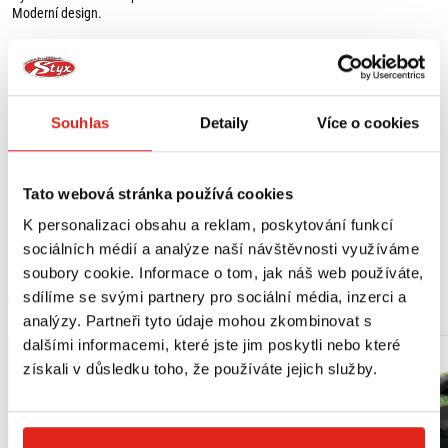
Moderní design.
Barva: černá / stříbrná
Materiál: hliník
Obsah balení:
Souhlas
Detaily
Více o cookies
1 x řadicí páka,
montážní materiál,
montážní návod.
Tato webová stránka používá cookies
Řadicí páka se sklopí při pádu motorky, pouze pokud je namontována ve
standardní poloze.
K personalizaci obsahu a reklam, poskytování funkcí
sociálních médií a analýze naší návštěvnosti využíváme
soubory cookie. Informace o tom, jak náš web používáte,
MOHLO BY SE VÁM LÍBIT
sdílíme se svými partnery pro sociální média, inzerci a
analýzy. Partneři tyto údaje mohou zkombinovat s
dalšími informacemi, které jste jim poskytli nebo které
získali v důsledku toho, že používáte jejich služby.