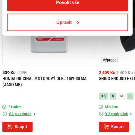
Povolit vše
Upravit
Výpredaj
439 Kč
s DPH
2 409 Kč
2 409 Kč
HONDA ORIGINAL MOTOROVÝ OLEJ 10W-30 MA
SHIRO ENDURO HEL
(JASO MB)
XS
S
M
L
Skladem
Skladem
V 2 prodejnách
V 2 prodejnách
Koupit
Koupit