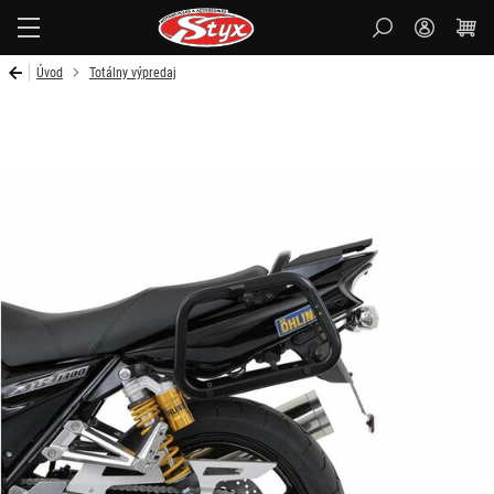
Styx-
cz
Úvod
Totálny výpredaj