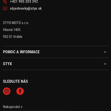
+421 905 203 392
objednavky@styx.sk
STYX MOTO s.r.o.
Hlavná 1405
952 01 Vráble
POMOC A INFORMACE
STYX
SLEDUJTE NÁS
Nakupování z