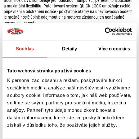
Boční nosič EVO kombinuje jednoduchou manipulaci, perfektní přizpůsobení
a maximální flexibilitu. Patentovaný systém QUICK-LOCK umožňuje rychlé
připevnění a odstranění nosiče - po čtvrtině otáčky na upevňovacích bodech
je možné nosič úplně odejmout a na motorce zůstanou jen nenápadné
upevňovací jazýčky.
Materiál: ocel
Povrch: práškový lak
Barva: černá
Souhlas
Detaily
Více o cookies
- odnímatelný nosič pro použití s téměř všemi běžnými systémy kufrů/tašek,
- připevnění a odstranění v průběhu několika sekund pomocí rychloupínacích
prvků na nenápadných upevňovacích bodech,
Tato webová stránka používá cookies
- díky adaptéru SW-MOTECH (dostupný samostatně) je vhodný pro
kufry/tašky TRAX, AERO, Givi/Kappa, Krauser, Hepco & Becker, Shad;
K personalizaci obsahu a reklam, poskytování funkcí
- vyrobeno z oválné kulaté trubky,
sociálních médií a analýze naší návštěvnosti využíváme
- vysoká funkčnost a stabilita.
Zobrazit více
soubory cookie. Informace o tom, jak náš web používáte,
Obsah balení:
sdílíme se svými partnery pro sociální média, inzerci a
2 x boční nosič EVO,
analýzy. Partneři tyto údaje mohou zkombinovat s
MOHLO BY SE VÁM LÍBIT
montážní materiál,
dalšími informacemi, které jste jim poskytli nebo které
návod na montáž.
získali v důsledku toho, že používáte jejich služby.
Doporučujeme ochranu proti krádeži SW-MOTECH QLS.00.046.10100/B