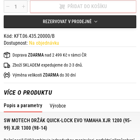
kufry/tašky TRAX, AERO, Givi/Kappa, Krauser, Hepco & Becker,
PŘIDAT DO KOŠÍKU
Shad;
- vyrobeno z oválné kulaté trubky,
- vysoká funkčnost a stabilita.
REZERVOVAT V PRODEJNĚ
Obsah balení:
2 x boční nosič EVO,
Kód: KFT.06.435.20000/B
montážní materiál,
Dostupnost:
Na objednávku
návod na montáž.
Doporučujeme ochranu proti krádeži SW-MOTECH
Doprava
ZDARMA
nad 2 499 Kč v rámci ČR
QLS.00.046.10100/B
Zboží SKLADEM expedujeme do 2-3 dnů.
Výměna velikosti
ZDARMA
do 30 dní
VÍCE O PRODUKTU
Popis a parametry
Výrobce
SW MOTECH DRŽÁK QUICK-LOCK EVO YAMAHA XJR 1200 (95-
99) XJR 1300 (98-14)