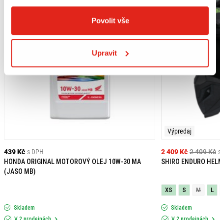
Povolit vše
Upravit
Výpredaj
439 Kč
s DPH
2 409 Kč
2 409 Kč
HONDA ORIGINAL MOTOROVÝ OLEJ 10W-30 MA
SHIRO ENDURO HEL
(JASO MB)
XS
S
M
L
Skladem
Skladem
V 2 prodejnách
V 2 prodejnách