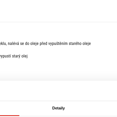
yklu, nalévá se do oleje před vypuštěním starého oleje
ypustí starý olej
Detaily