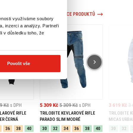
VÍCE PRODUKTŮ
ěvnosti využíváme soubory
, inzerci a analýzy. Partneři
li v důsledku toho, že
Povolit vše
9 Kč
s DPH
5 309 Kč
5 309 Kč
s DPH
3 619 Kč
3 
LAROVÉ RIFLE
TRILOBITE KEVLAROVÉ RIFLE
TRILOBITE 
ER ČERNÁ
PARADO SLIM MODRÉ
MICAS URBA
36
38
40
30
32
34
36
38
40
30
32