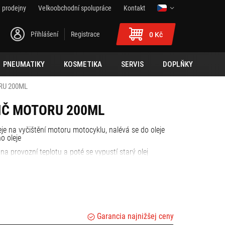
 prodejny
Velkoobchodní spolupráce
Kontakt
Přihlášení
Registrace
0 Kč
PNEUMATIKY
KOSMETIKA
SERVIS
DOPLŇKY
RU 200ML
IČ MOTORU 200ML
eje na vyčištění motoru motocyklu, nalévá se do oleje
o oleje
na provozní teplotu a poté se vypustí starý olej
Garancia najnižšej ceny