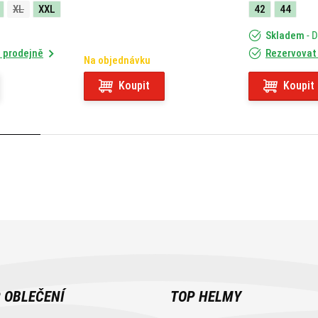
XL
XXL
42
44
Skladem
- 
 prodejně
Rezervovat
Na objednávku
Koupit
Koupit
 OBLEČENÍ
TOP HELMY