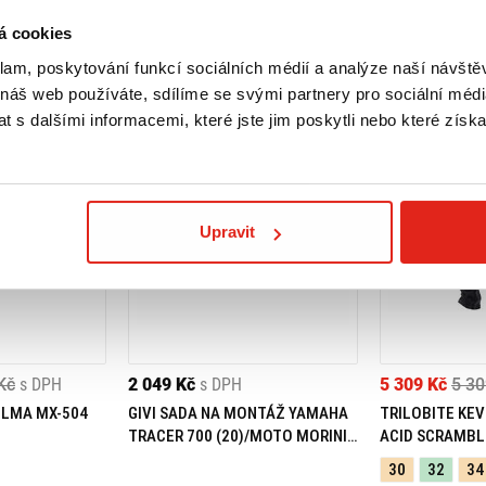
á cookies
klam, poskytování funkcí sociálních médií a analýze naší návšt
 náš web používáte, sdílíme se svými partnery pro sociální média
 s dalšími informacemi, které jste jim poskytli nebo které získa
Upravit
Kč
s DPH
2 049 Kč
s DPH
5 309 Kč
5 30
ELMA MX-504
GIVI SADA NA MONTÁŽ YAMAHA
TRILOBITE KEV
TRACER 700 (20)/MOTO MORINI
ACID SCRAMBL
X-CAPE 649 (21) 05RKIT
30
32
34