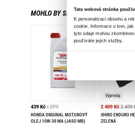
Tato webová stránka použív
MOHLO BY SE VÁM LÍBIT
K personalizaci obsahu a re
cookie. Informace o tom, jak
tyto údaje mohou zkombinovat
používáte jejich služby.
Výpredaj
439 Kč
s DPH
2 409 Kč
2 409 
HONDA ORIGINAL MOTOROVÝ
SHIRO ENDURO H
OLEJ 10W-30 MA (JASO MB)
ZELENÁ