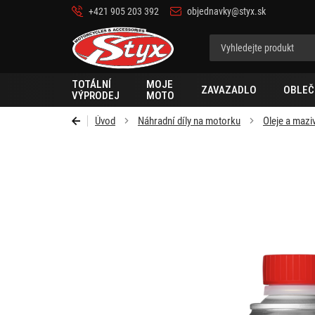
+421 905 203 392
objednavky@styx.sk
Styx-
cz
TOTÁLNÍ
MOJE
ZAVAZADLO
OBLEČ
VÝPRODEJ
MOTO
Úvod
Náhradní díly na motorku
Oleje a mazi