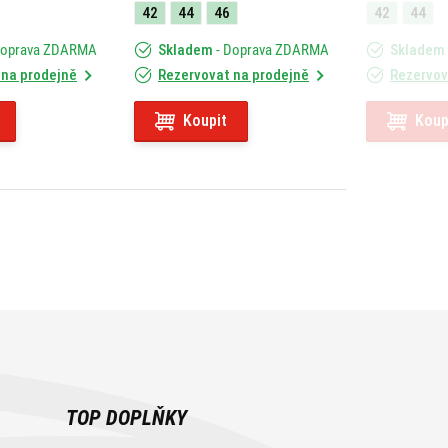
42
44
46
42
44
Doprava ZDARMA
Skladem
- Doprava ZDARMA
Skladem
 na prodejně
Rezervovat na prodejně
Rezervov
Koupit
Koup
TOP DOPLŇKY