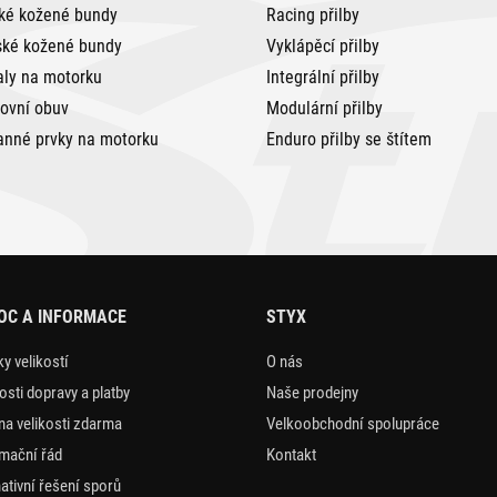
ké kožené bundy
Racing přilby
ké kožené bundy
Vyklápěcí přilby
aly na motorku
Integrální přilby
tovní obuv
Modulární přilby
anné prvky na motorku
Enduro přilby se štítem
OC A INFORMACE
STYX
y velikostí
O nás
sti dopravy a platby
Naše prodejny
a velikosti zdarma
Velkoobchodní spolupráce
mační řád
Kontakt
nativní řešení sporů