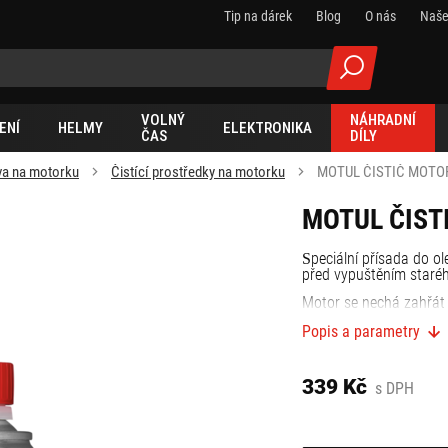
Tip na dárek
Blog
O nás
Naše
VOLNÝ
NÁHRADNÍ
ENÍ
HELMY
ELEKTRONIKA
ČAS
DÍLY
va na motorku
Čistící prostředky na motorku
MOTUL ČISTIČ MOTO
MOTUL ČIST
peciální přísada do ol
S
před vypuštěním staréh
Motor se nechá zahřát 
Popis a parametry
339 Kč
s DPH