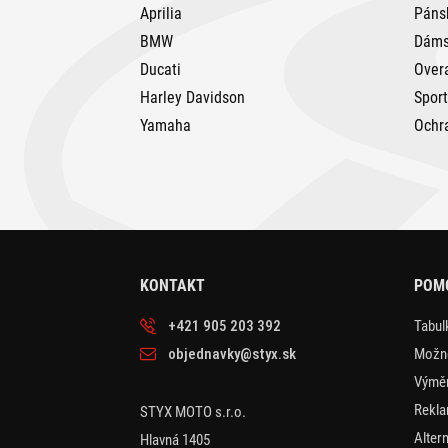
Aprilia
Páns
BMW
Dáms
Ducati
Over
Harley Davidson
Spor
Yamaha
Ochr
KONTAKT
POM
+421 905 203 392
Tabulk
objednavky@styx.sk
Možno
Výměn
Rekla
STYX MOTO s.r.o.
Alter
Hlavná 1405