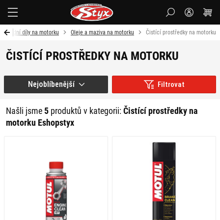
Styx-
cz
Náhradní díly na motorku
Oleje a maziva na motorku
Čistící prostředky na motorku
ČISTÍCÍ PROSTŘEDKY NA MOTORKU
Nejoblíbenější
Filtrovat
Našli jsme
5
produktů v kategorii:
Čistící prostředky na
motorku Eshopstyx