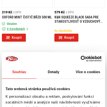
219 Kč
s DPH
579 Kč
s DPH
OXFORD MINT ČISTIČ BŔZD 500 ML
K&N SQUEEZE BLACK SADA PRE
STAROSTLIVOSŤ O VZDUCHOVÝ
Skladem
FILTER
V 4 prodejnách
Na objednávku
Koupit
Koupit
Souhlas
Detaily
Více o cookies
Tato webová stránka používá cookies
K personalizaci obsahu a reklam, poskytování funkcí
sociálních médií a analýze naší návštěvnosti využíváme