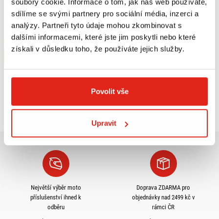
soubory cookie. Informace o tom, jak náš web používáte,
389 Kč
s DPH
sdílíme se svými partnery pro sociální média, inzerci a
MOTUL ALL IN ONE ULTRA
analýzy. Partneři tyto údaje mohou zkombinovat s
GASOLINE 300ML
dalšími informacemi, které jste jim poskytli nebo které
Na objednávku
získali v důsledku toho, že používáte jejich služby.
Koupit
Povolit vše
Prohlédli jste si
5
z
5
produktů
Upravit
Největší výběr moto
Doprava ZDARMA pro
příslušenství ihned k
objednávky nad 2499 kč v
odběru
rámci ČR