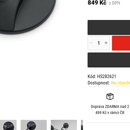
849 Kč
s DPH
Kód: HS282621
Dostupnost:
Na objed
Doprava
ZDARMA
nad 2
499 Kč v rámci ČR