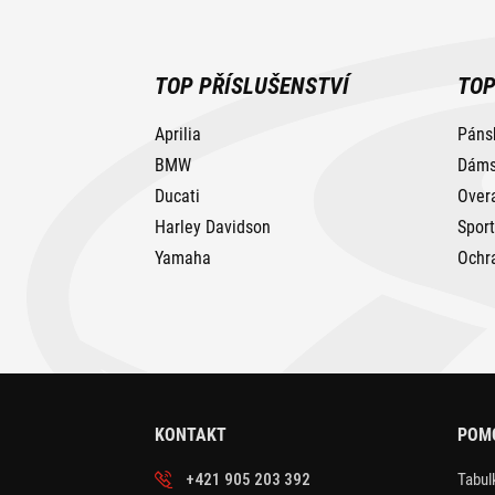
TOP PŘÍSLUŠENSTVÍ
TOP
Aprilia
Páns
BMW
Dáms
Ducati
Over
Harley Davidson
Spor
Yamaha
Ochr
KONTAKT
POM
+421 905 203 392
Tabulk