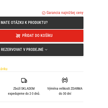
Garancia najnižšej ceny
MATE OTÁZKU K PRODUKTU?
PŘIDAT DO KOŠÍKU
REZERVOVAT V PRODEJNĚ
návku
Zboží SKLADEM
Výměna velikosti
ZDARMA
expedujeme do 2-3 dnů.
do 30 dní