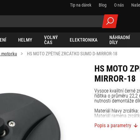
Tip na dárek
Blog
O nás
Naše
VOLNÝ
NÁHRADNÍ
ENÍ
HELMY
ELEKTRONIKA
ČAS
DÍLY
a motorku
HS MOTO ZPĚTNÉ ZRCÁTKO SUMO D-MIRROR-18
HS MOTO ZP
MIRROR-18
Vysoce kvalitní černé 
řidítka o průměru 22,2
nutnosti demontáže dílů
Materiál hlavy zrcátka
Materiál ramena zrcátk
Vnitřní průměr svorky:
Popis a parametry
Toto zrcátko je E schvá