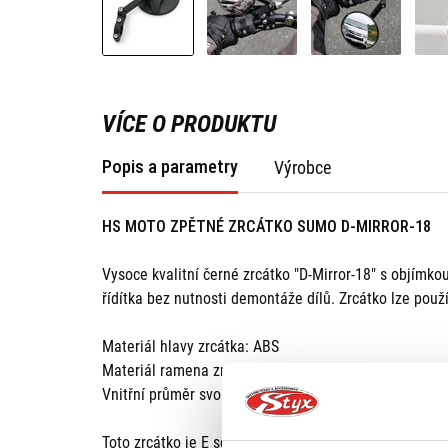
VÍCE O PRODUKTU
Popis a parametry
Výrobce
HS MOTO ZPĚTNÉ ZRCÁTKO SUMO D-MIRROR-18
Vysoce kvalitní černé zrcátko "D-Mirror-18" s objím
řídítka bez nutnosti demontáže dílů. Zrcátko lze použí
Materiál hlavy zrcátka: ABS
Materiál ramena zrcátka: nylon
Vnitřní průměr svorky: 22,2 mm
Toto zrcátko je E schváleno.