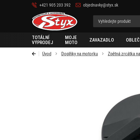
+421 905 203 392
objednavky@styx.sk
Styx-
cz
TOTÁLNÍ
MOJE
ZAVAZADLO
OBLEČ
VÝPRODEJ
MOTO
Úvod
Doplňky na motorku
Zpětná zrcátka n