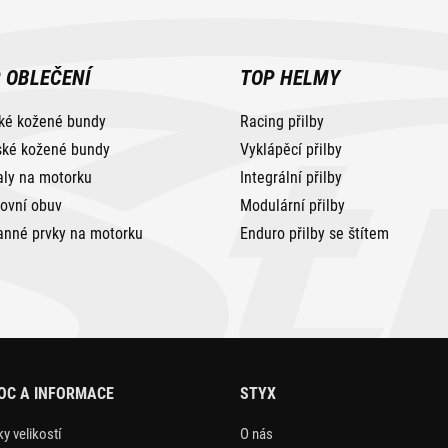
 OBLEČENÍ
TOP HELMY
ké kožené bundy
Racing přilby
ké kožené bundy
Vyklápěcí přilby
aly na motorku
Integrální přilby
tovní obuv
Modulární přilby
anné prvky na motorku
Enduro přilby se štítem
OC A INFORMACE
STYX
y velikostí
O nás