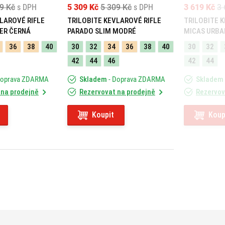
9 Kč
s DPH
5 309 Kč
5 309 Kč
s DPH
3 619 Kč
3 
LAROVÉ RIFLE
TRILOBITE KEVLAROVÉ RIFLE
TRILOBITE 
ER ČERNÁ
PARADO SLIM MODRÉ
MICAS URBA
36
38
40
30
32
34
36
38
40
30
32
42
44
46
42
44
Doprava ZDARMA
Skladem
- Doprava ZDARMA
Skladem
 na prodejně
Rezervovat na prodejně
Rezervov
Koupit
Koup