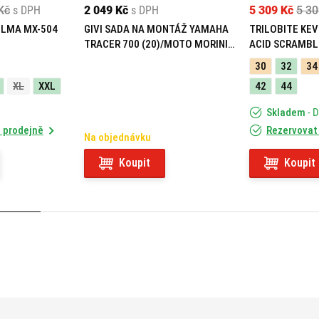
Kč
s DPH
2 049 Kč
s DPH
5 309 Kč
5 30
ELMA MX-504
GIVI SADA NA MONTÁŽ YAMAHA
TRILOBITE KEV
TRACER 700 (20)/MOTO MORINI
ACID SCRAMBL
X-CAPE 649 (21) 05RKIT
30
32
34
XL
XXL
42
44
Skladem
- 
 prodejně
Rezervovat
Na objednávku
Koupit
Koupit