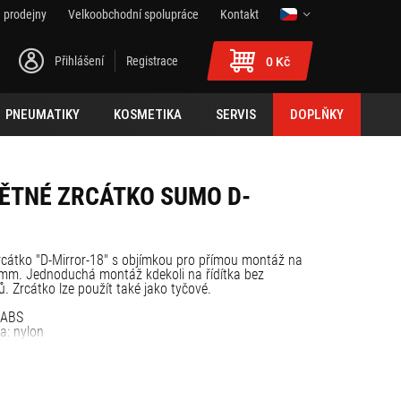
 prodejny
Velkoobchodní spolupráce
Kontakt
Přihlášení
Registrace
0 Kč
PNEUMATIKY
KOSMETIKA
SERVIS
DOPLŇKY
ĚTNÉ ZRCÁTKO SUMO D-
zrcátko "D-Mirror-18" s objímkou pro přímou montáž na
 mm. Jednoduchá montáž kdekoli na řídítka bez
. Zrcátko lze použít také jako tyčové.
: ABS
a: nylon
 22,2 mm
leno.