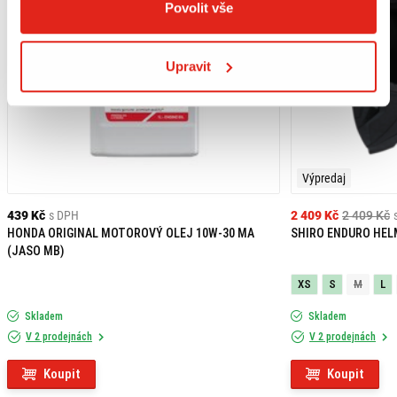
Povolit vše
Upravit
Výpredaj
439 Kč
s DPH
2 409 Kč
2 409 Kč
HONDA ORIGINAL MOTOROVÝ OLEJ 10W-30 MA
SHIRO ENDURO HEL
(JASO MB)
XS
S
M
L
Skladem
Skladem
V 2 prodejnách
V 2 prodejnách
Koupit
Koupit