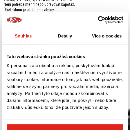
Není potřeba měnit nebo upravovat kapotáž.
Úhel sklonu je plně nastavitelný.
Držáky směrových světel jsou nastavitelné ve 4 polohách.
Velmi dobře padnoucí, sportovní vzhled.
Pro originální směrovky potřebujete speciální držáky indikátorů HS390XXX.
Souhlas
Detaily
Více o cookies
Obsah balení:
1 x držák poznávací značky včetně montážní sady,
2 x držák indikátorů M8,
Tato webová stránka používá cookies
1 x držák na reflektor,
Zobrazit více
dodatočné vnitřní úhly.
K personalizaci obsahu a reklam, poskytování funkcí
sociálních médií a analýze naší návštěvnosti využíváme
Vhodné pro:
soubory cookie. Informace o tom, jak náš web používáte,
BENELLI BN 125 (19-23)
MOHLO BY SE VÁM LÍBIT
sdílíme se svými partnery pro sociální média, inzerci a
analýzy. Partneři tyto údaje mohou zkombinovat s
dalšími informacemi, které jste jim poskytli nebo které
získali v důsledku toho, že používáte jejich služby.