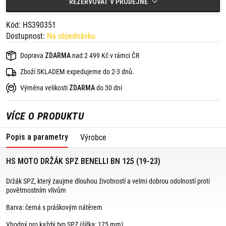
REZERVOVAT V PRODEJNĚ
2 x držák indikátorů M8,
1 x držák na reflektor,
dodatočné vnitřní úhly.
Kód: HS390351
Vhodné pro:
Dostupnost:
Na objednávku
BENELLI BN 125 (19-23)
Doprava
ZDARMA
nad 2 499 Kč v rámci ČR
Zboží SKLADEM expedujeme do 2-3 dnů.
Výměna velikosti
ZDARMA
do 30 dní
VÍCE O PRODUKTU
Popis a parametry
Výrobce
HS MOTO DRŽÁK SPZ BENELLI BN 125 (19-23)
Držák SPZ, který zaujme dlouhou životností a velmi dobrou odolností proti
povětrnostním vlivům
Barva: černá s práškovým nátěrem
Vhodný pro každý typ SPZ (šířka: 175 mm).