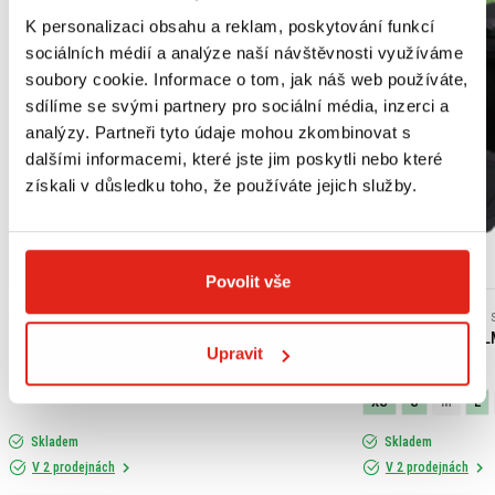
K personalizaci obsahu a reklam, poskytování funkcí
sociálních médií a analýze naší návštěvnosti využíváme
soubory cookie. Informace o tom, jak náš web používáte,
sdílíme se svými partnery pro sociální média, inzerci a
analýzy. Partneři tyto údaje mohou zkombinovat s
dalšími informacemi, které jste jim poskytli nebo které
získali v důsledku toho, že používáte jejich služby.
Výpredaj
Povolit vše
439 Kč
s DPH
2 409 Kč
2 409 Kč
HONDA ORIGINAL MOTOROVÝ OLEJ 10W-30 MA
SHIRO ENDURO HEL
Upravit
(JASO MB)
XS
S
M
L
Skladem
Skladem
V 2 prodejnách
V 2 prodejnách