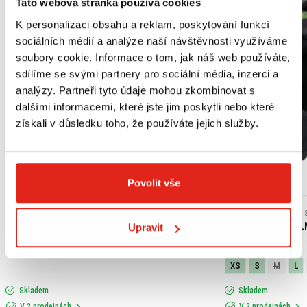
Tato webová stránka používá cookies
K personalizaci obsahu a reklam, poskytování funkcí
sociálních médií a analýze naší návštěvnosti využíváme
soubory cookie. Informace o tom, jak náš web používáte,
sdílíme se svými partnery pro sociální média, inzerci a
analýzy. Partneři tyto údaje mohou zkombinovat s
dalšími informacemi, které jste jim poskytli nebo které
získali v důsledku toho, že používáte jejich služby.
Povolit vše
Výpredaj
439 Kč
s DPH
2 409 Kč
2 409 Kč
HONDA ORIGINAL MOTOROVÝ OLEJ 10W-30 MA
SHIRO ENDURO HEL
Upravit
(JASO MB)
XS
S
M
L
Skladem
Skladem
V 2 prodejnách
V 2 prodejnách