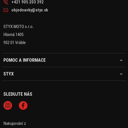
+421 905 203 392
objednavky@styx.sk
STYX MOTO s.r.o.
Hlavná 1405
952 01 Vráble
POMOC A INFORMACE
STYX
SLEDUJTE NÁS
Nakupování z