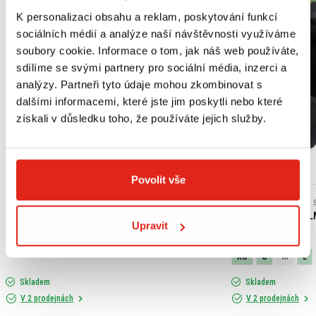
K personalizaci obsahu a reklam, poskytování funkcí
sociálních médií a analýze naší návštěvnosti využíváme
soubory cookie. Informace o tom, jak náš web používáte,
sdílíme se svými partnery pro sociální média, inzerci a
analýzy. Partneři tyto údaje mohou zkombinovat s
dalšími informacemi, které jste jim poskytli nebo které
získali v důsledku toho, že používáte jejich služby.
Výpredaj
Povolit vše
439 Kč
s DPH
2 409 Kč
2 409 Kč
HONDA ORIGINAL MOTOROVÝ OLEJ 10W-30 MA
SHIRO ENDURO HEL
Upravit
(JASO MB)
XS
S
M
L
Skladem
Skladem
V 2 prodejnách
V 2 prodejnách