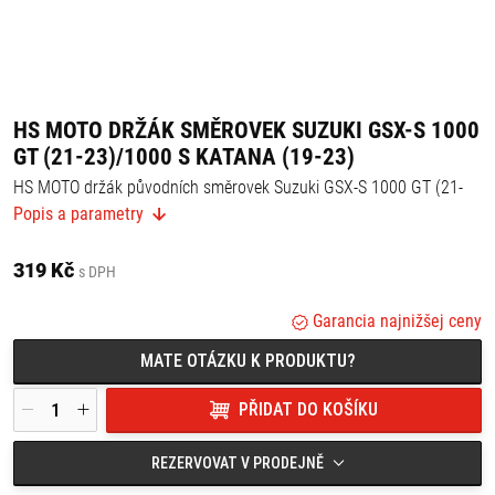
HS MOTO DRŽÁK SMĚROVEK SUZUKI GSX-S 1000
GT (21-23)/1000 S KATANA (19-23)
HS MOTO držák původních směrovek Suzuki GSX-S 1000 GT (21-
23)/1000 S Katana (19-23)
Popis a parametry
319 Kč
s DPH
Garancia najnižšej ceny
MATE OTÁZKU K PRODUKTU?
PŘIDAT DO KOŠÍKU
REZERVOVAT V PRODEJNĚ