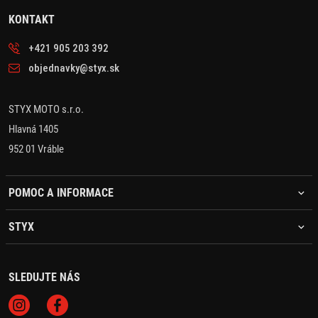
KONTAKT
+421 905 203 392
objednavky@styx.sk
STYX MOTO s.r.o.
Hlavná 1405
952 01 Vráble
POMOC A INFORMACE
STYX
SLEDUJTE NÁS