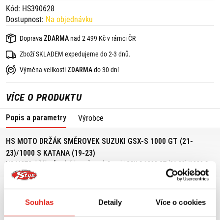
Kód: HS390628
Dostupnost:
Na objednávku
Doprava
ZDARMA
nad 2 499 Kč v rámci ČR
Zboží SKLADEM expedujeme do 2-3 dnů.
Výměna velikosti
ZDARMA
do 30 dní
VÍCE O PRODUKTU
Popis a parametry
Výrobce
HS MOTO DRŽÁK SMĚROVEK SUZUKI GSX-S 1000 GT (21-
23)/1000 S KATANA (19-23)
HS MOTO držák původních směrovek Suzuki GSX-S 1000 GT (21-23)/1000 S
Katana (19-23)
Souhlas
Detaily
Více o cookies
MOHLO BY SE VÁM LÍBIT