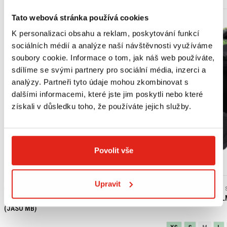
Tato webová stránka používá cookies
K personalizaci obsahu a reklam, poskytování funkcí
sociálních médií a analýze naší návštěvnosti využíváme
soubory cookie. Informace o tom, jak náš web používáte,
sdílíme se svými partnery pro sociální média, inzerci a
analýzy. Partneři tyto údaje mohou zkombinovat s
dalšími informacemi, které jste jim poskytli nebo které
získali v důsledku toho, že používáte jejich služby.
Povolit vše
Výpredaj
Upravit
439 Kč
s DPH
2 409 Kč
2 409 Kč
HONDA ORIGINAL MOTOROVÝ OLEJ 10W-30 MA
SHIRO ENDURO HEL
(JASO MB)