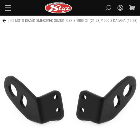
Styx-
cz
ku
HS MOTO DRŽÁK SMĚROVEK SUZUKI GSX-S 1000 GT (21-23)/1000 S KATANA (19-23)