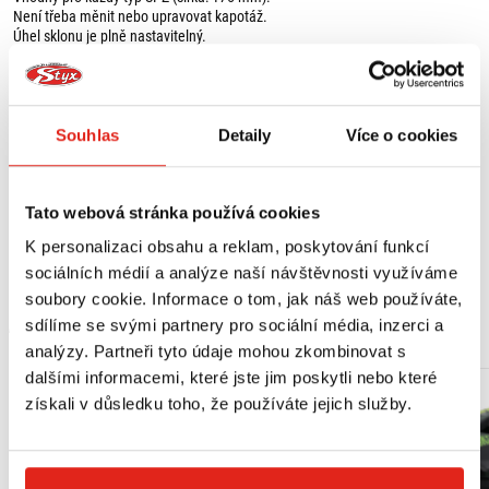
Není třeba měnit nebo upravovat kapotáž.
Úhel sklonu je plně nastavitelný.
Držáky směrových světel jsou nastavitelné ve 3 polohách.
Velmi dobře padnoucí, sportovní vzhled.
Obsah balení:
Souhlas
Detaily
Více o cookies
1 x držák poznávací značky včetně montážní sady,
1 x držák odrazky.
Vhodné pro:
Tato webová stránka používá cookies
CF Moto 650 NK (20-23)
K personalizaci obsahu a reklam, poskytování funkcí
sociálních médií a analýze naší návštěvnosti využíváme
soubory cookie. Informace o tom, jak náš web používáte,
MOHLO BY SE VÁM LÍBIT
sdílíme se svými partnery pro sociální média, inzerci a
analýzy. Partneři tyto údaje mohou zkombinovat s
dalšími informacemi, které jste jim poskytli nebo které
získali v důsledku toho, že používáte jejich služby.