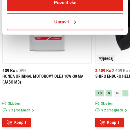
Povolit vše
Upravit
Výpredaj
439 Kč
s DPH
2 409 Kč
2 409 Kč
HONDA ORIGINAL MOTOROVÝ OLEJ 10W-30 MA
SHIRO ENDURO HEL
(JASO MB)
XS
S
M
L
Skladem
Skladem
V 2 prodejnách
V 2 prodejnách
Koupit
Koupit