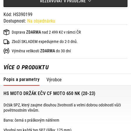
REZERVOVAT V PRODEJNĚ
CF Moto 650 NK (20-23)
Kód: HS390199
Dostupnost:
Na objednávku
Doprava
ZDARMA
nad 2 499 Kč v rámci ČR
Zboží SKLADEM expedujeme do 2-3 dnů.
Výměna velikosti
ZDARMA
do 30 dní
VÍCE O PRODUKTU
Popis a parametry
Výrobce
HS MOTO DRŽÁK EČV CF MOTO 650 NK (20-23)
Držák SPZ, který zaujme dlouhou životností a velmi dobrou odolností vůči
povětrnostním vlivům.
Barva: černá s práškovým nátěrem
Vhodný pro každý typ SPZ (šířka: 175 mm).