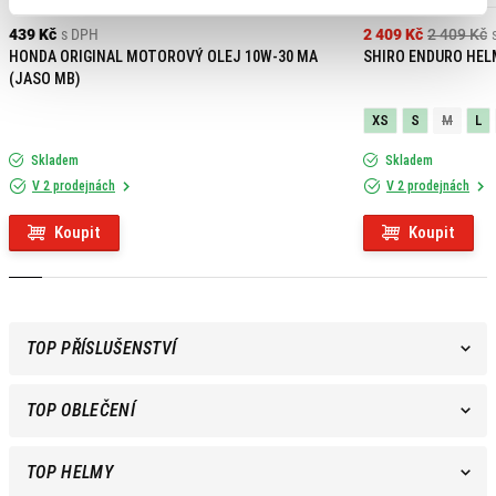
439 Kč
s DPH
2 409 Kč
2 409 Kč
HONDA ORIGINAL MOTOROVÝ OLEJ 10W-30 MA
SHIRO ENDURO HEL
(JASO MB)
XS
S
M
L
Skladem
Skladem
V 2 prodejnách
V 2 prodejnách
Koupit
Koupit
TOP PŘÍSLUŠENSTVÍ
TOP OBLEČENÍ
TOP HELMY