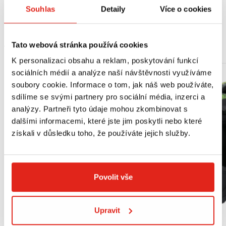
Honda Africa Twin 750 (93-02)
Souhlas
Detaily
Více o cookies
MOHLO BY SE VÁM LÍBIT
Tato webová stránka používá cookies
K personalizaci obsahu a reklam, poskytování funkcí
sociálních médií a analýze naší návštěvnosti využíváme
soubory cookie. Informace o tom, jak náš web používáte,
sdílíme se svými partnery pro sociální média, inzerci a
analýzy. Partneři tyto údaje mohou zkombinovat s
dalšími informacemi, které jste jim poskytli nebo které
získali v důsledku toho, že používáte jejich služby.
Povolit vše
Upravit
Výpredaj