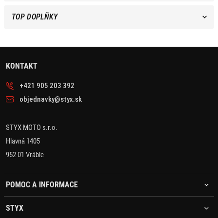
TOP DOPLŇKY
KONTAKT
+421 905 203 392
objednavky@styx.sk
STYX MOTO s.r.o.
Hlavná 1405
952 01 Vráble
POMOC A INFORMACE
STYX