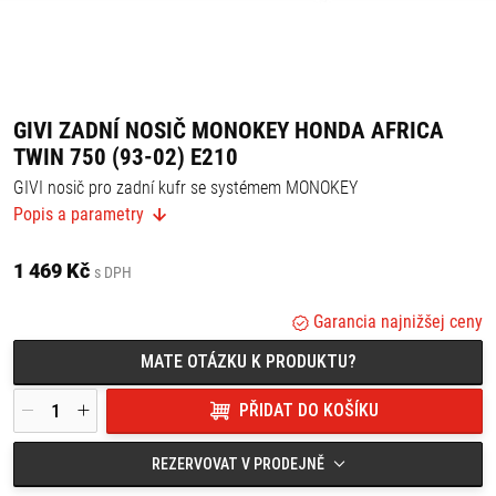
GIVI ZADNÍ NOSIČ MONOKEY HONDA AFRICA
TWIN 750 (93-02) E210
GIVI nosič pro zadní kufr se systémem MONOKEY
Popis a parametry
Plotna MONOKEY je součástí balení.
Vhodné pro:
1 469 Kč
s DPH
Honda Africa Twin 750 (93-02)
Garancia najnižšej ceny
MATE OTÁZKU K PRODUKTU?
PŘIDAT DO KOŠÍKU
REZERVOVAT V PRODEJNĚ