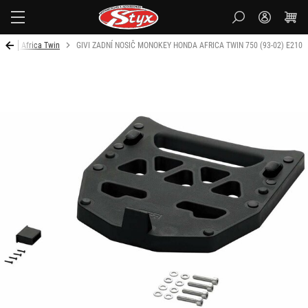
Styx-
cz
V 750 Africa Twin
GIVI ZADNÍ NOSIČ MONOKEY HONDA AFRICA TWIN 750 (93-02) E210