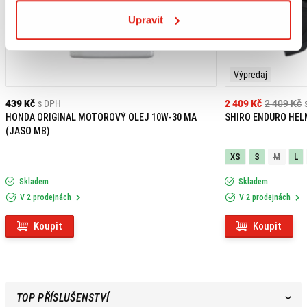
Upravit
Výpredaj
439 Kč
s DPH
2 409 Kč
2 409 Kč
HONDA ORIGINAL MOTOROVÝ OLEJ 10W-30 MA
SHIRO ENDURO HEL
(JASO MB)
XS
S
M
L
Skladem
Skladem
V 2 prodejnách
V 2 prodejnách
Koupit
Koupit
TOP PŘÍSLUŠENSTVÍ