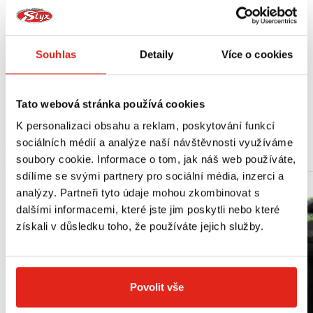
EX2M.
V kombinaci s M8A, M8B, M9A, M9B neumožňuje montáž soupravy
brzdových světel nebo dálkového ovládání zamykání kufru.
Souhlas
Detaily
Více o cookies
Vhodné pro:
Honda Forza 750 (21)
Tato webová stránka používá cookies
K personalizaci obsahu a reklam, poskytování funkcí
MOHLO BY SE VÁM LÍBIT
sociálních médií a analýze naší návštěvnosti využíváme
soubory cookie. Informace o tom, jak náš web používáte,
sdílíme se svými partnery pro sociální média, inzerci a
analýzy. Partneři tyto údaje mohou zkombinovat s
dalšími informacemi, které jste jim poskytli nebo které
získali v důsledku toho, že používáte jejich služby.
Povolit vše