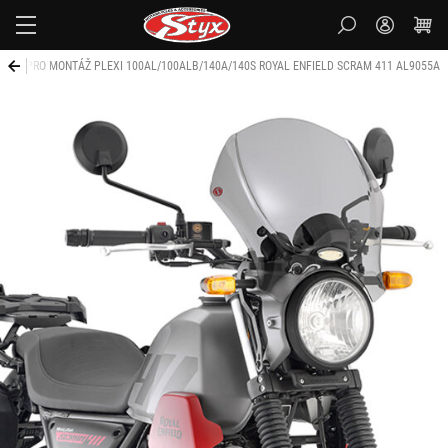
Styx-
cz
 SADA PRO MONTÁŽ PLEXI 100AL/100ALB/140A/140S ROYAL ENFIELD SCRAM 411 AL9055A