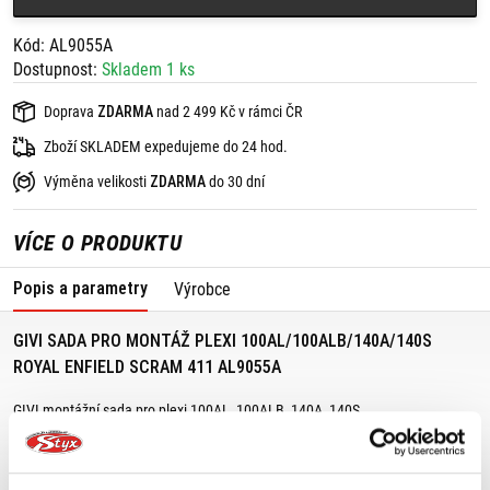
Kód: AL9055A
Dostupnost:
Skladem 1 ks
Doprava
ZDARMA
nad 2 499 Kč v rámci ČR
Zboží SKLADEM expedujeme do 24 hod.
Výměna velikosti
ZDARMA
do 30 dní
VÍCE O PRODUKTU
Popis a parametry
Výrobce
GIVI SADA PRO MONTÁŽ PLEXI 100AL/100ALB/140A/140S
ROYAL ENFIELD SCRAM 411 AL9055A
GIVI montážní sada pro plexi 100AL, 100ALB, 140A, 140S
Vhodné pro:
Royal Enfield Scram 411 (22)