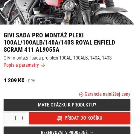
GIVI SADA PRO MONTÁŽ PLEXI
100AL/100ALB/140A/140S ROYAL ENFIELD
SCRAM 411 AL9055A
GIVI montážní sada pro plexi 100AL, 100ALB, 140A, 140S
Popis a parametry
Vhodné pro:
Royal Enfield Scram 411 (22)
1 209 Kč
s DPH
Garancia najnižšej ceny
MATE OTÁZKU K PRODUKTU?
PŘIDAT DO KOŠÍKU
REZERVOVAT V PRODEJNĚ