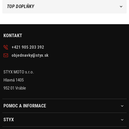
TOP DOPLŇKY
KONTAKT
+421 905 203 392
objednavky@styx.sk
STYX MOTO s.r.o.
Hlavná 1405
952 01 Vráble
POMOC A INFORMACE
STYX