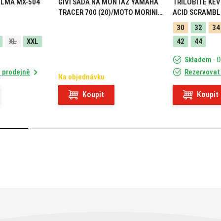
ELMA MX-504
GIVI SADA NA MONTÁŽ YAMAHA
TRILOBITE KEV
TRACER 700 (20)/MOTO MORINI
ACID SCRAMBL
X-CAPE 649 (21) 05RKIT
30
32
34
XL
XXL
42
44
Skladem
- 
 prodejně
Rezervovat
Na objednávku
Koupit
Koupit