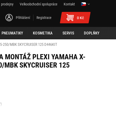
 prodejny
Velkoobchodní spolupráce
Kontakt
Přihlášení
Registrace
0 Kč
PNEUMATIKY
KOSMETIKA
SERVIS
DOPLŇKY
5-250/MBK SKYCRUISER 125 D446KIT
NA MONTÁŽ PLEXI YAMAHA X-
0/MBK SKYCRUISER 125
2)