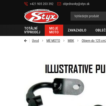
+421 905 203 392
objednavky@styx.sk
Styx-
cz
TOTÁLNÍ
MOJE
ZAVAZADLO
OBLEČ
VÝPRODEJ
MOTO
Úvod
MÉ MOTO
MBK
Objem do 125 cm