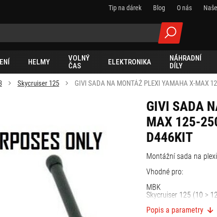
Tip na dárek
Blog
O nás
Naše
VOLNÝ
NÁHRADNÍ
ENÍ
HELMY
ELEKTRONIKA
ČAS
DÍLY
3
Skycruiser 125
GIVI SADA NA MONTÁŽ PLEXI YAMAHA X-MAX 12
GIVI SADA 
MAX 125-25
D446KIT
Montážní sada na plexi
Vhodné pro:
MBK
Skycruiser 125 (10 > 1
Popis a parametry
YAMAHA