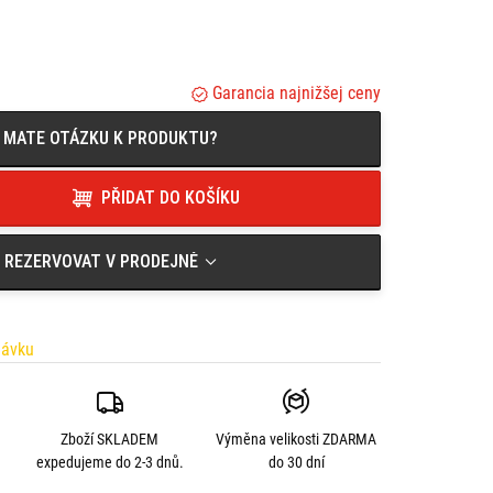
13)
Garancia najnižšej ceny
MATE OTÁZKU K PRODUKTU?
PŘIDAT DO KOŠÍKU
REZERVOVAT V PRODEJNĚ
návku
Zboží SKLADEM
Výměna velikosti
ZDARMA
expedujeme do 2-3 dnů.
do 30 dní