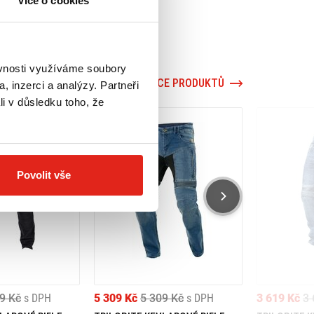
Více o cookies
ěvnosti využíváme soubory
VÍCE PRODUKTŮ
, inzerci a analýzy. Partneři
li v důsledku toho, že
Povolit vše
9 Kč
s DPH
5 309 Kč
5 309 Kč
s DPH
3 619 Kč
3 