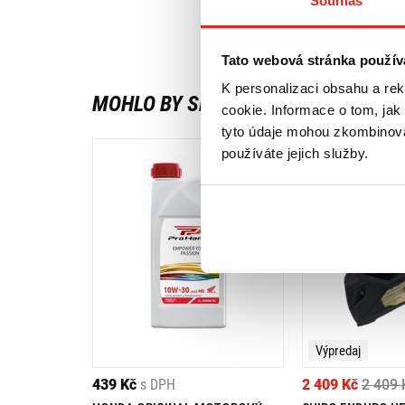
Souhlas
Tato webová stránka použív
K personalizaci obsahu a re
MOHLO BY SE VÁM LÍBIT
cookie. Informace o tom, jak
tyto údaje mohou zkombinovat
používáte jejich služby.
Výpredaj
439 Kč
s DPH
2 409 Kč
2 409 