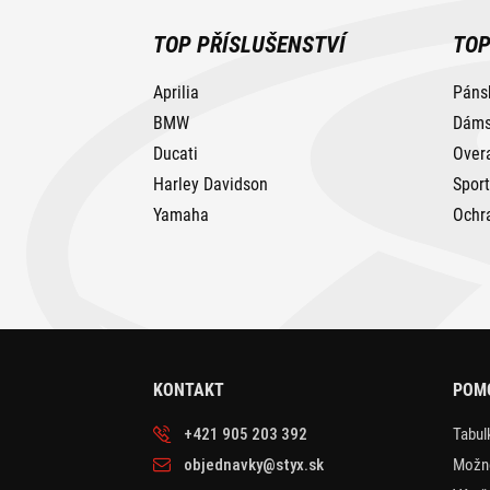
TOP PŘÍSLUŠENSTVÍ
TOP
Aprilia
Páns
BMW
Dáms
Ducati
Over
Harley Davidson
Spor
Yamaha
Ochr
KONTAKT
POM
+421 905 203 392
Tabulk
objednavky@styx.sk
Možno