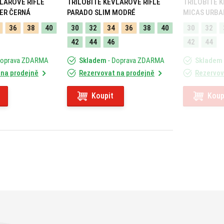
LAROVÉ RIFLE
TRILOBITE KEVLAROVÉ RIFLE
TRILOBITE 
ER ČERNÁ
PARADO SLIM MODRÉ
MICAS URBA
36
38
40
30
32
34
36
38
40
30
32
42
44
46
42
44
Doprava ZDARMA
Skladem
- Doprava ZDARMA
Skladem
 na prodejně
Rezervovat na prodejně
Rezervov
Koupit
Koup