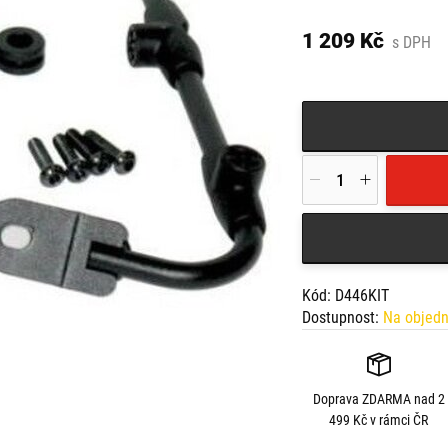
X-MAX 125-250 (10 > 
1 209 Kč
s DPH
Kód: D446KIT
Dostupnost:
Na objed
Doprava
ZDARMA
nad 2
499 Kč v rámci ČR