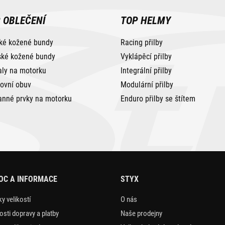
 OBLEČENÍ
TOP HELMY
ké kožené bundy
Racing přilby
ké kožené bundy
Vyklápěcí přilby
aly na motorku
Integrální přilby
tovní obuv
Modulární přilby
anné prvky na motorku
Enduro přilby se štítem
OC A INFORMACE
STYX
y velikostí
O nás
sti dopravy a platby
Naše prodejny