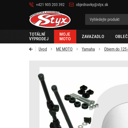
+421 905 203 392
objednavky@styx.sk
Styx-
cz
TOTÁLNÍ
MOJE
ZAVAZADLO
OBLEČ
VÝPRODEJ
MOTO
Úvod
MÉ MOTO
Yamaha
Objem do 125