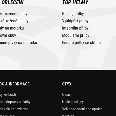
 OBLEČENÍ
TOP HELMY
ké kožené bundy
Racing přilby
ké kožené bundy
Vyklápěcí přilby
aly na motorku
Integrální přilby
tovní obuv
Modulární přilby
anné prvky na motorku
Enduro přilby se štítem
OC A INFORMACE
STYX
y velikostí
O nás
sti dopravy a platby
Naše prodejny
a velikosti zdarma
Velkoobchodní spolupráce