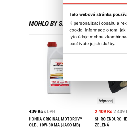
Tato webová stránka použív
MOHLO BY SE VÁM LÍBIT
K personalizaci obsahu a re
cookie. Informace o tom, jak
tyto údaje mohou zkombinovat
používáte jejich služby.
Výpredaj
439 Kč
s DPH
2 409 Kč
2 409 
HONDA ORIGINAL MOTOROVÝ
SHIRO ENDURO H
OLEJ 10W-30 MA (JASO MB)
ZELENÁ