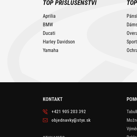
TOP PŘÍSLUŠENSTVÍ
TOP
Aprilia
Páns
BMW
Dáms
Ducati
Over
Harley Davidson
Spor
Yamaha
Ochr
KONTAKT
POM
+421 905 203 392
Tabulk
objednavky@styx.sk
Možno
Výměn