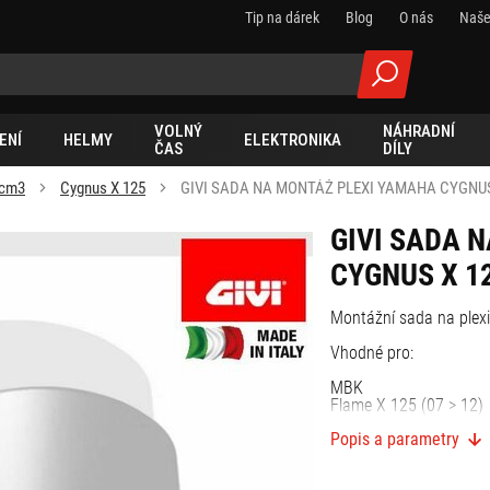
Tip na dárek
Blog
O nás
Naše
VOLNÝ
NÁHRADNÍ
ENÍ
HELMY
ELEKTRONIKA
ČAS
DÍLY
 cm3
Cygnus X 125
GIVI SADA NA MONTÁŽ PLEXI YAMAHA CYGNUS
GIVI SADA 
CYGNUS X 1
Montážní sada na plex
Vhodné pro:
MBK
Flame X 125 (07 > 12)
Popis a parametry
YAMAHA
Cignus X 125 (07 > 15)