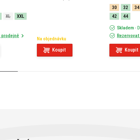
X-CAPE 649 (21) 05RKIT
30
32
34
XL
XXL
42
44
Skladem
- 
 prodejně
Rezervovat
Na objednávku
Koupit
Koupit