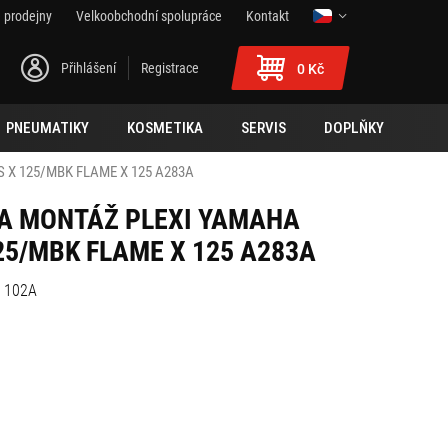
 prodejny
Velkoobchodní spolupráce
Kontakt
Přihlášení
Registrace
0 Kč
PNEUMATIKY
KOSMETIKA
SERVIS
DOPLŇKY
 X 125/MBK FLAME X 125 A283A
NA MONTÁŽ PLEXI YAMAHA
25/MBK FLAME X 125 A283A
i 102A