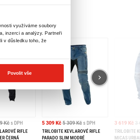
ěvnosti využíváme soubory
, inzerci a analýzy. Partneři
li v důsledku toho, že
Povolit vše
9 Kč
s DPH
5 309 Kč
5 309 Kč
s DPH
3 619 Kč
3 
LAROVÉ RIFLE
TRILOBITE KEVLAROVÉ RIFLE
TRILOBITE 
ER ČERNÁ
PARADO SLIM MODRÉ
MICAS URBA