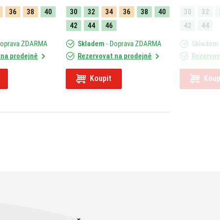
36
38
40
30
32
34
36
38
40
30
32
42
44
46
42
44
Doprava ZDARMA
Skladem
- Doprava ZDARMA
Skladem
 na prodejně
Rezervovat na prodejně
Rezervov
Koupit
Koup