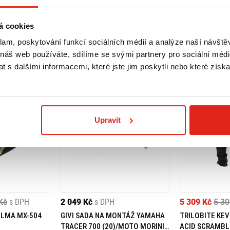
á cookies
klam, poskytování funkcí sociálních médií a analýze naší návšt
 náš web používáte, sdílíme se svými partnery pro sociální média
 s dalšími informacemi, které jste jim poskytli nebo které získa
Upravit
Kč
s DPH
2 049 Kč
s DPH
5 309 Kč
5 30
ELMA MX-504
GIVI SADA NA MONTÁŽ YAMAHA
TRILOBITE KEV
TRACER 700 (20)/MOTO MORINI
ACID SCRAMBL