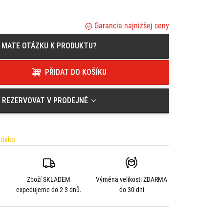
Garancia najnižšej ceny
MATE OTÁZKU K PRODUKTU?
PŘIDAT DO KOŠÍKU
REZERVOVAT V PRODEJNĚ
návku
Zboží SKLADEM
Výměna velikosti
ZDARMA
expedujeme do 2-3 dnů.
do 30 dní