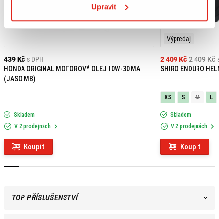
Upravit
Výpredaj
439 Kč
s DPH
2 409 Kč
2 409 Kč
HONDA ORIGINAL MOTOROVÝ OLEJ 10W-30 MA
SHIRO ENDURO HEL
(JASO MB)
XS
S
M
L
Skladem
Skladem
V 2 prodejnách
V 2 prodejnách
Koupit
Koupit
TOP PŘÍSLUŠENSTVÍ