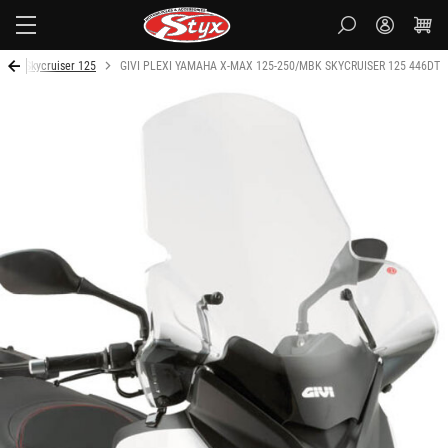
Styx-
cz
3
Skycruiser 125
GIVI PLEXI YAMAHA X-MAX 125-250/MBK SKYCRUISER 125 446DT