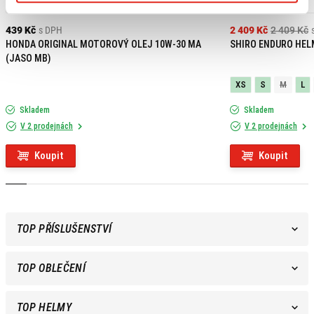
Výpredaj
439 Kč
s DPH
2 409 Kč
2 409 Kč
HONDA ORIGINAL MOTOROVÝ OLEJ 10W-30 MA
SHIRO ENDURO HEL
(JASO MB)
XS
S
M
L
Skladem
Skladem
V 2 prodejnách
V 2 prodejnách
Koupit
Koupit
TOP PŘÍSLUŠENSTVÍ
TOP OBLEČENÍ
TOP HELMY