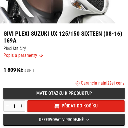
GIVI PLEXI SUZUKI UX 125/150 SIXTEEN (08-16)
169A
Plexi štít čirý
Popis a parametry
Rozměry: 56,5 cm x 71,5 cm
Pro montáž je nutná montážní sada A169A.
1 809 Kč
s DPH
Vhodné pro:
Garancia najnižšej ceny
Suzuki Sixteen 125/150 (08-16)
MATE OTÁZKU K PRODUKTU?
PŘIDAT DO KOŠÍKU
REZERVOVAT V PRODEJNĚ