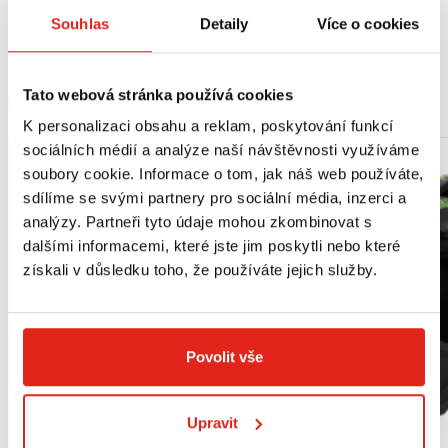
Souhlas
Detaily
Více o cookies
Suzuki Sixteen 125/150 (08-16)
Tato webová stránka používá cookies
MOHLO BY SE VÁM LÍBIT
K personalizaci obsahu a reklam, poskytování funkcí
sociálních médií a analýze naší návštěvnosti využíváme
soubory cookie. Informace o tom, jak náš web používáte,
sdílíme se svými partnery pro sociální média, inzerci a
analýzy. Partneři tyto údaje mohou zkombinovat s
dalšími informacemi, které jste jim poskytli nebo které
získali v důsledku toho, že používáte jejich služby.
Povolit vše
Upravit