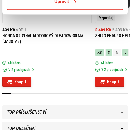
Upravit
Výpredaj
439 Kč
s DPH
2 409 Kč
2 409 Kč
HONDA ORIGINAL MOTOROVÝ OLEJ 10W-30 MA
SHIRO ENDURO HEL
(JASO MB)
XS
S
M
L
Skladem
Skladem
V 2 prodejnách
V 2 prodejnách
Koupit
Koupit
TOP PŘÍSLUŠENSTVÍ
TOP OBLEČENÍ