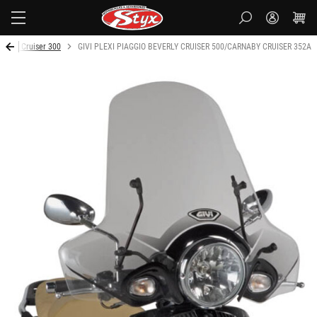
Styx-
cz
rnaby Cruiser 300
GIVI PLEXI PIAGGIO BEVERLY CRUISER 500/CARNABY CRUISER 352A