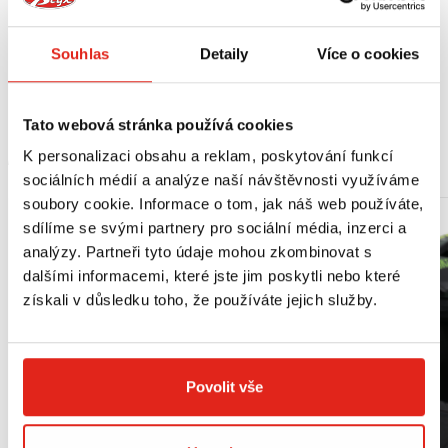
Vhodné pro:
PIAGGIO
Souhlas
Detaily
Více o cookies
Beverly Cruiser 250-500 (07 > 11)
Carnaby Cruiser 300 (09 > 12)
Tato webová stránka používá cookies
MOHLO BY SE VÁM LÍBIT
K personalizaci obsahu a reklam, poskytování funkcí
sociálních médií a analýze naší návštěvnosti využíváme
soubory cookie. Informace o tom, jak náš web používáte,
sdílíme se svými partnery pro sociální média, inzerci a
analýzy. Partneři tyto údaje mohou zkombinovat s
dalšími informacemi, které jste jim poskytli nebo které
získali v důsledku toho, že používáte jejich služby.
Povolit vše