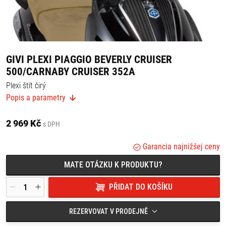
GIVI PLEXI PIAGGIO BEVERLY CRUISER
500/CARNABY CRUISER 352A
Plexi štít čirý
Popis a parametry
Rozměry: 50,5 cm x 78,5 cm
K instalaci je třeba dokoupit montážní sadu A352A.
2 969 Kč
s DPH
Vhodné pro:
Garancia najnižšej ceny
PIAGGIO
Beverly Cruiser 250-500 (07 > 11)
MATE OTÁZKU K PRODUKTU?
Carnaby Cruiser 300 (09 > 12)
PŘIDAT DO KOŠÍKU
REZERVOVAT V PRODEJNĚ