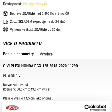
Dostupnost:
Na objednávku
Doprava
ZDARMA
nad 2 499 Kč v rámci ČR
Zboží SKLADEM expedujeme do 2-3 dnů.
Výměna velikosti
ZDARMA
do 30 dní
VÍCE O PRODUKTU
Popis a parametry
Výrobce
GIVI PLEXI HONDA PCX 125 2018-2020 1129D
Plexi štít GIVI
Barva: zatmavená
Rozměry: 60,5 cm x 43,5 cm (v x š)
Plexi je vyšší o 14,5 cm jako originál.
K montáži je třeba dokoupit montážní sadu D1163KIT.