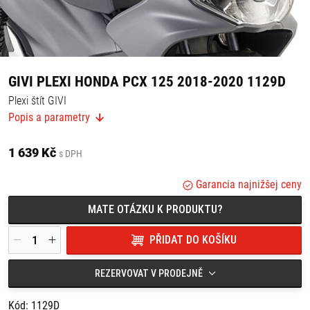
GIVI PLEXI HONDA PCX 125 2018-2020 1129D
Plexi štít GIVI
Popis a parametry
Barva: zatmavená
Rozměry: 60,5 cm x 43,5 cm (v x š)
1 639 Kč
s DPH
Plexi je vyšší o 14,5 cm jako originál.
K montáži je třeba dokoupit montážní sadu D1163KIT.
Garancia najnižšej ceny
Vhodné pro:
MATE OTÁZKU K PRODUKTU?
Honda PCX 125 (18-20)
PŘIDAT DO KOŠÍKU
REZERVOVAT V PRODEJNĚ
Kód: 1129D