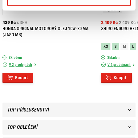
Výpredaj
439 Kč
s DPH
2 409 Kč
2 409 Kč
HONDA ORIGINAL MOTOROVÝ OLEJ 10W-30 MA
SHIRO ENDURO HEL
(JASO MB)
XS
S
M
L
Skladem
Skladem
V 2 prodejnách
V 2 prodejnách
Koupit
Koupit
TOP PŘÍSLUŠENSTVÍ
TOP OBLEČENÍ