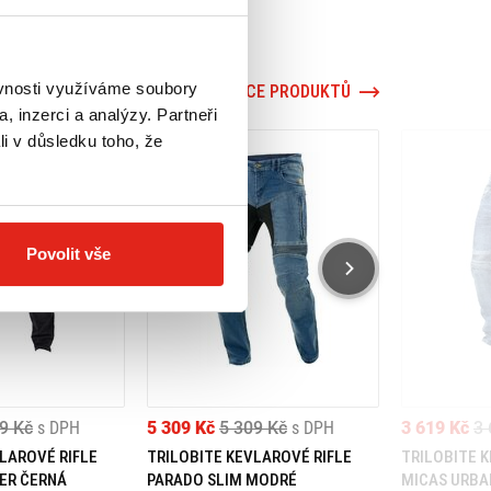
ěvnosti využíváme soubory
VÍCE PRODUKTŮ
, inzerci a analýzy. Partneři
li v důsledku toho, že
Povolit vše
9 Kč
s DPH
5 309 Kč
5 309 Kč
s DPH
3 619 Kč
3 
LAROVÉ RIFLE
TRILOBITE KEVLAROVÉ RIFLE
TRILOBITE 
ER ČERNÁ
PARADO SLIM MODRÉ
MICAS URBA