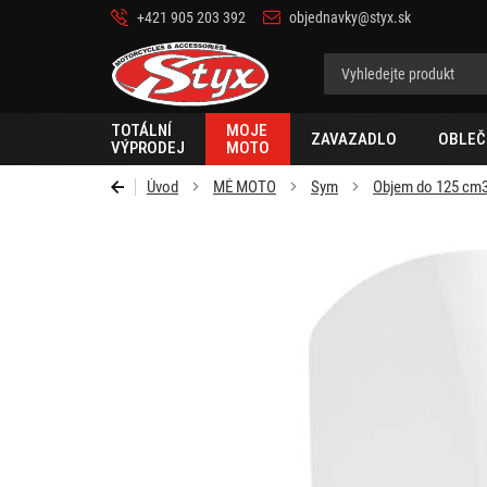
+421 905 203 392
objednavky@styx.sk
Styx-
cz
TOTÁLNÍ
MOJE
ZAVAZADLO
OBLEČ
VÝPRODEJ
MOTO
Úvod
MÉ MOTO
Sym
Objem do 125 cm