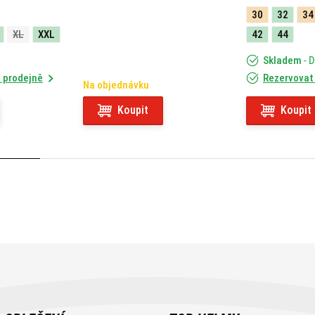
X-CAPE 649 (21) 05RKIT
30
32
34
XL
XXL
42
44
Skladem
- 
 prodejně
Rezervovat
Na objednávku
Koupit
Koupit