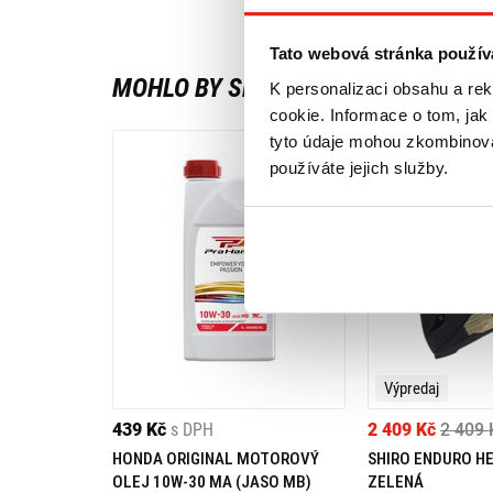
Tato webová stránka použív
MOHLO BY SE VÁM LÍBIT
K personalizaci obsahu a re
cookie. Informace o tom, jak
tyto údaje mohou zkombinovat
používáte jejich služby.
Výpredaj
439 Kč
s DPH
2 409 Kč
2 409 
HONDA ORIGINAL MOTOROVÝ
SHIRO ENDURO H
OLEJ 10W-30 MA (JASO MB)
ZELENÁ