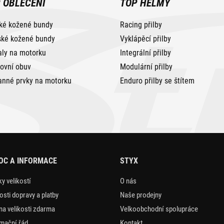
 OBLEČENÍ
TOP HELMY
ké kožené bundy
Racing přilby
ké kožené bundy
Vyklápěcí přilby
aly na motorku
Integrální přilby
tovní obuv
Modulární přilby
anné prvky na motorku
Enduro přilby se štítem
OC A INFORMACE
STYX
y velikostí
O nás
sti dopravy a platby
Naše prodejny
a velikosti zdarma
Velkoobchodní spolupráce
mační řád
Kontakt