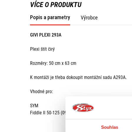
VÍCE O PRODUKTU
Popis a parametry
Výrobce
GIVI PLEXI 293A
Plexi štít čirý
Rozměry: 50 cm x 63 cm
K montáži je třeba dokoupit montážní sadu A293A.
Vhodné pro:
SYM
Fiddle II 50-125 (09 > 14) / Sym II 50-125 (15 > 19)
Souhlas