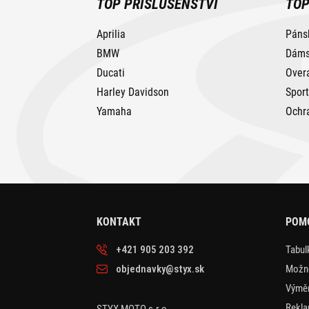
TOP PŘÍSLUŠENSTVÍ
TOP
Aprilia
Páns
BMW
Dáms
Ducati
Over
Harley Davidson
Spor
Yamaha
Ochr
KONTAKT
POM
+421 905 203 392
Tabulk
objednavky@styx.sk
Možno
Výměn
Rekla