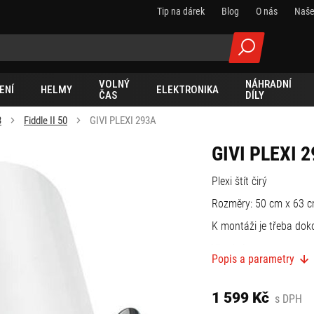
Tip na dárek
Blog
O nás
Naše
VOLNÝ
NÁHRADNÍ
ENÍ
HELMY
ELEKTRONIKA
ČAS
DÍLY
3
Fiddle II 50
GIVI PLEXI 293A
GIVI PLEXI 
Plexi štít čirý
Rozměry: 50 cm x 63 
K montáži je třeba do
Vhodné pro:
Popis a parametry
SYM
Fiddle II 50-125 (09 > 
1 599 Kč
s DPH