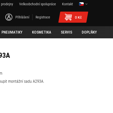
 prodejny
Velkoobchodní spolupráce
Kontakt
Přihlášení
Registrace
0 Kč
PNEUMATIKY
KOSMETIKA
SERVIS
DOPLŇKY
293A
cm
koupit montážní sadu A293A.
14) / Sym II 50-125 (15 > 19)