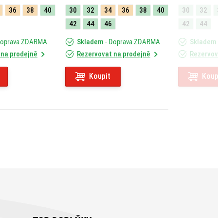
36
38
40
30
32
34
36
38
40
30
32
42
44
46
42
44
Doprava ZDARMA
Skladem
- Doprava ZDARMA
Skladem
 na prodejně
Rezervovat na prodejně
Rezervov
Koupit
Koup