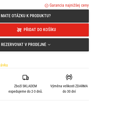
Garancia najnižšej ceny
MATE OTÁZKU K PRODUKTU?
PŘIDAT DO KOŠÍKU
REZERVOVAT V PRODEJNĚ
návku
Zboží SKLADEM
Výměna velikosti
ZDARMA
expedujeme do 2-3 dnů.
do 30 dní