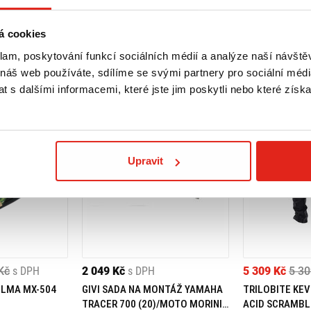
á cookies
klam, poskytování funkcí sociálních médií a analýze naší návšt
 náš web používáte, sdílíme se svými partnery pro sociální média
 s dalšími informacemi, které jste jim poskytli nebo které získa
Upravit
Kč
s DPH
2 049 Kč
s DPH
5 309 Kč
5 30
ELMA MX-504
GIVI SADA NA MONTÁŽ YAMAHA
TRILOBITE KEV
TRACER 700 (20)/MOTO MORINI
ACID SCRAMBL