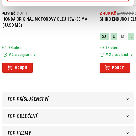
Výpredaj
439 Kč
s DPH
2 409 Kč
2 409 Kč
HONDA ORIGINAL MOTOROVÝ OLEJ 10W-30 MA
SHIRO ENDURO HEL
(JASO MB)
XS
S
M
L
Skladem
Skladem
V 2 prodejnách
V 2 prodejnách
Koupit
Koupit
TOP PŘÍSLUŠENSTVÍ
TOP OBLEČENÍ
TOP HELMY