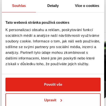
Souhlas
Detaily
Více o cookies
Yamaha Ténéré 700 World Raid (22)
Tato webová stránka používá cookies
MOHLO BY SE VÁM LÍBIT
K personalizaci obsahu a reklam, poskytování funkcí
sociálních médií a analýze naší návštěvnosti využíváme
soubory cookie. Informace o tom, jak náš web používáte,
sdílíme se svými partnery pro sociální média, inzerci a
analýzy. Partneři tyto údaje mohou zkombinovat s
dalšími informacemi, které jste jim poskytli nebo které
získali v důsledku toho, že používáte jejich služby.
Povolit vše
Upravit