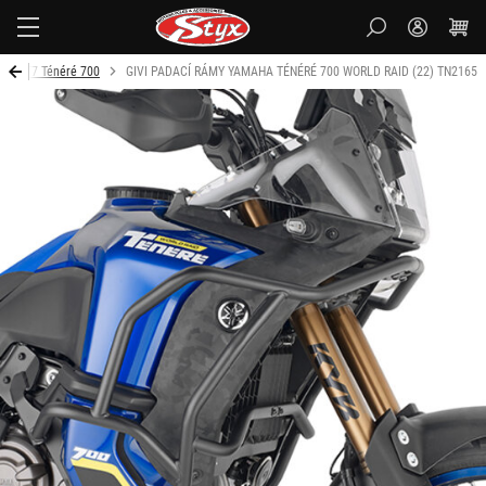
Styx-
cz
T7 Ténéré 700
GIVI PADACÍ RÁMY YAMAHA TÉNÉRÉ 700 WORLD RAID (22) TN2165