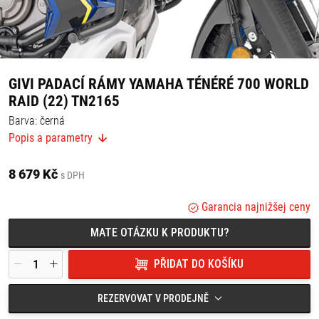
GIVI PADACÍ RÁMY YAMAHA TÉNÉRÉ 700 WORLD
RAID (22) TN2165
Barva: černá
Průměr trubek: 25 mm
Popis a parametry
Výrobce doporučuje montáž v odborném servisu.
Vhodné pro:
8 679 Kč
s DPH
Yamaha Ténéré 700 World Raid (22)
Garancia najnižšej ceny
MATE OTÁZKU K PRODUKTU?
PŘIDAT DO KOŠÍKU
REZERVOVAT V PRODEJNĚ