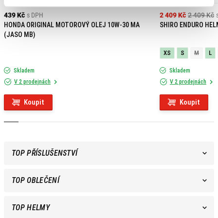
439 Kč
s DPH
2 409 Kč
2 409 Kč
HONDA ORIGINAL MOTOROVÝ OLEJ 10W-30 MA
SHIRO ENDURO HEL
(JASO MB)
XS
S
M
L
Skladem
Skladem
V 2 prodejnách
V 2 prodejnách
Koupit
Koupit
TOP PŘÍSLUŠENSTVÍ
TOP OBLEČENÍ
TOP HELMY