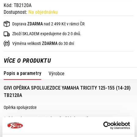
Kód: TB2120A
Dostupnost:
Na objednávku
Doprava
ZDARMA
nad 2 499 Kč v rámci ČR
Zboží SKLADEM expedujeme do 2-3 dnů.
Výměna velikosti
ZDARMA
do 30 dní
VÍCE O PRODUKTU
Popis a parametry
Výrobce
GIVI OPĚRKA SPOLUJEZDCE YAMAHA TRICITY 125-155 (14-20)
TB2120A
Opěrka spolujezdce
Opěrku nelze namontovat zároveň s žádným nosičem.
Vhodné pro: