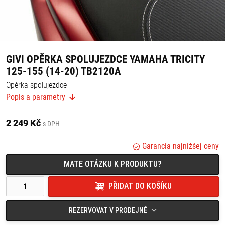
GIVI OPĚRKA SPOLUJEZDCE YAMAHA TRICITY
125-155 (14-20) TB2120A
Opěrka spolujezdce
Popis a parametry
Opěrku nelze namontovat zároveň s žádným nosičem.
Vhodné pro:
2 249 Kč
s DPH
Yamaha Tricity 125-155 (14-20)
Garancia najnižšej ceny
MATE OTÁZKU K PRODUKTU?
PŘIDAT DO KOŠÍKU
REZERVOVAT V PRODEJNĚ