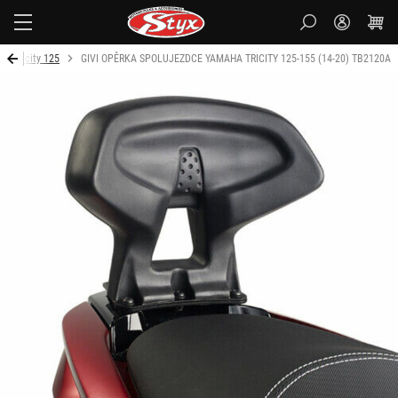
Styx-
cz
Tricity 125
GIVI OPĚRKA SPOLUJEZDCE YAMAHA TRICITY 125-155 (14-20) TB2120A