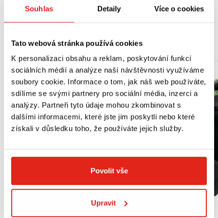
Yamaha Tricity 125-155 (14-20)
Souhlas
Detaily
Více o cookies
MOHLO BY SE VÁM LÍBIT
Tato webová stránka používá cookies
K personalizaci obsahu a reklam, poskytování funkcí
sociálních médií a analýze naší návštěvnosti využíváme
soubory cookie. Informace o tom, jak náš web používáte,
sdílíme se svými partnery pro sociální média, inzerci a
analýzy. Partneři tyto údaje mohou zkombinovat s
dalšími informacemi, které jste jim poskytli nebo které
získali v důsledku toho, že používáte jejich služby.
Povolit vše
Upravit
Výpredaj