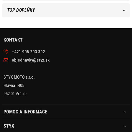
TOP DOPLŇKY
KONTAKT
+421 905 203 392
objednavky@styx.sk
STYX MOTO s.r.o.
Hlavná 1405
952 01 Vráble
POMOC A INFORMACE
STYX