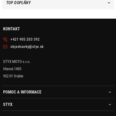
TOP DOPLŇKY
KONTAKT
+421 905 203 392
objednavky@styx.sk
STYX MOTO s.r.o.
Hlavná 1405
952 01 Vráble
POMOC A INFORMACE
STYX