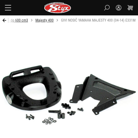
Styx-
cz
Objem do 600 cm3
Majesty 400
GIVI NOSIČ YAMAHA MAJESTY 400 (04-14) E331M