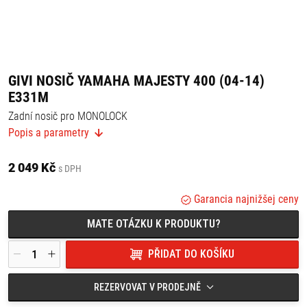
GIVI NOSIČ YAMAHA MAJESTY 400 (04-14)
E331M
Zadní nosič pro MONOLOCK
Popis a parametry
Plotna na kufr je obsažena v balení.
Vhodné pro:
2 049 Kč
s DPH
Yamaha Majesty 400 (2004-2014)
Garancia najnižšej ceny
MATE OTÁZKU K PRODUKTU?
PŘIDAT DO KOŠÍKU
REZERVOVAT V PRODEJNĚ