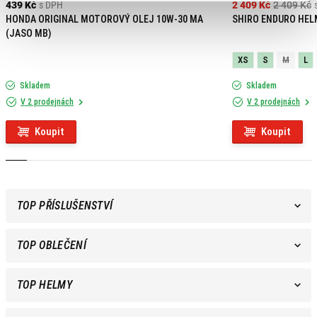
439 Kč
s DPH
2 409 Kč
2 409 Kč
HONDA ORIGINAL MOTOROVÝ OLEJ 10W-30 MA
SHIRO ENDURO HEL
(JASO MB)
XS
S
M
L
Skladem
Skladem
V 2 prodejnách
V 2 prodejnách
Koupit
Koupit
TOP PŘÍSLUŠENSTVÍ
TOP OBLEČENÍ
TOP HELMY