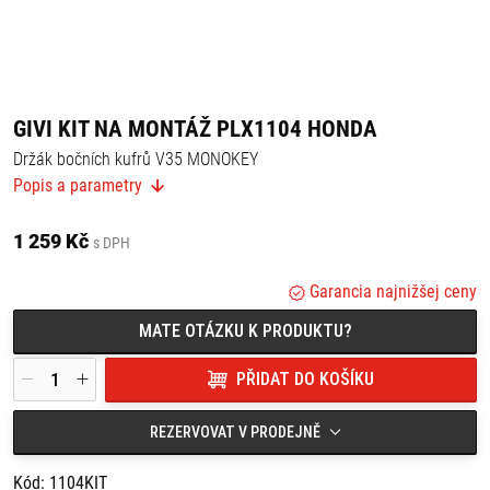
GIVI KIT NA MONTÁŽ PLX1104 HONDA
Držák bočních kufrů V35 MONOKEY
Popis a parametry
V případě montáže bez zadního nosiče 1104FZ je potřebné
dokoupit 1104KIT.
1 259 Kč
s DPH
Je nutné přemístit směrová světla z původního držáku.
Garancia najnižšej ceny
MATE OTÁZKU K PRODUKTU?
PŘIDAT DO KOŠÍKU
REZERVOVAT V PRODEJNĚ
Kód: 1104KIT