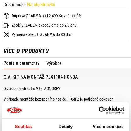
Dostupnost:
Na objednávku
Doprava
ZDARMA
nad 2 499 Kč v rámci ČR
Zboží SKLADEM expedujeme do 2-3 dnů.
Výměna velikosti
ZDARMA
do 30 dní
VÍCE O PRODUKTU
Popis a parametry
Výrobce
GIVI KIT NA MONTÁŽ PLX1104 HONDA
Držák bočních kufrů V35 MONOKEY
V případě montáže bez zadního nosiče 1104FZ je potřebné dokoupit
1104KIT.
Je nutné přemístit směrová světla z původního držáku.
Souhlas
Detaily
Více o cookies