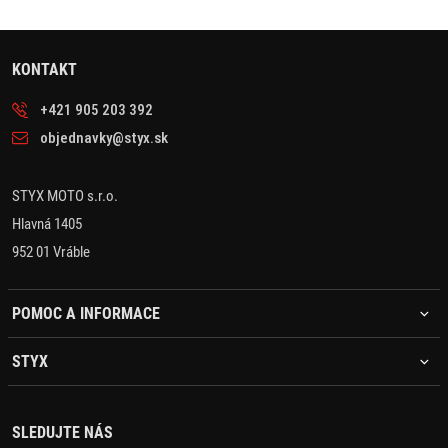
KONTAKT
+421 905 203 392
objednavky@styx.sk
STYX MOTO s.r.o.
Hlavná 1405
952 01 Vráble
POMOC A INFORMACE
STYX
SLEDUJTE NÁS