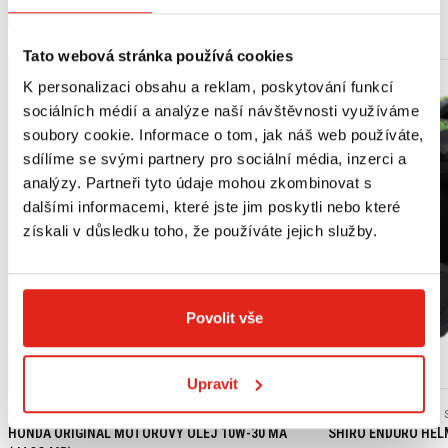
MOHLO BY SE VÁM LÍBIT
Tato webová stránka používá cookies
K personalizaci obsahu a reklam, poskytování funkcí
sociálních médií a analýze naší návštěvnosti využíváme
soubory cookie. Informace o tom, jak náš web používáte,
sdílíme se svými partnery pro sociální média, inzerci a
analýzy. Partneři tyto údaje mohou zkombinovat s
dalšími informacemi, které jste jim poskytli nebo které
získali v důsledku toho, že používáte jejich služby.
Povolit vše
Výpredaj
Upravit
439 Kč
s DPH
2 409 Kč
2 409 Kč
HONDA ORIGINAL MOTOROVÝ OLEJ 10W-30 MA
SHIRO ENDURO HEL