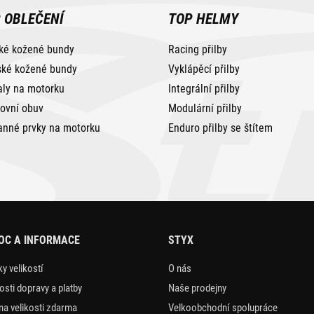
 OBLEČENÍ
TOP HELMY
ké kožené bundy
Racing přilby
ké kožené bundy
Vyklápěcí přilby
aly na motorku
Integrální přilby
tovní obuv
Modulární přilby
anné prvky na motorku
Enduro přilby se štítem
OC A INFORMACE
STYX
y velikostí
O nás
sti dopravy a platby
Naše prodejny
a velikosti zdarma
Velkoobchodní spolupráce