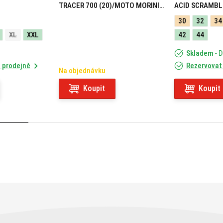
TRACER 700 (20)/MOTO MORINI
ACID SCRAMBL
X-CAPE 649 (21) 05RKIT
30
32
34
XL
XXL
42
44
Skladem
- 
 prodejně
Rezervovat
Na objednávku
Koupit
Koupit