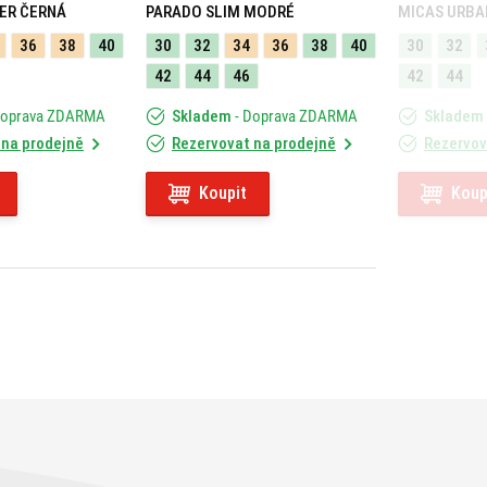
ER ČERNÁ
PARADO SLIM MODRÉ
MICAS URBA
36
38
40
30
32
34
36
38
40
30
32
42
44
46
42
44
Doprava ZDARMA
Skladem
- Doprava ZDARMA
Skladem
 na prodejně
Rezervovat na prodejně
Rezervov
Koupit
Koup