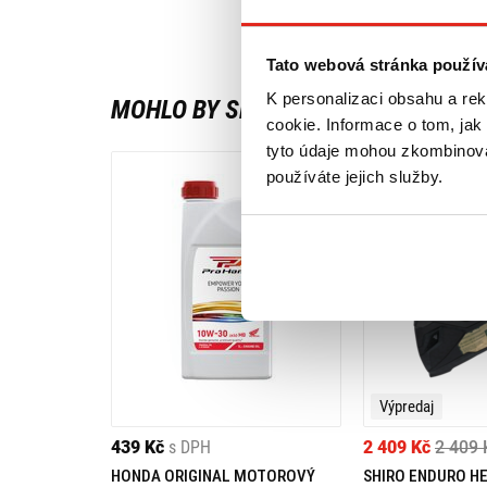
Tato webová stránka použív
K personalizaci obsahu a re
MOHLO BY SE VÁM LÍBIT
cookie. Informace o tom, jak
tyto údaje mohou zkombinovat
používáte jejich služby.
Výpredaj
439 Kč
s DPH
2 409 Kč
2 409 
HONDA ORIGINAL MOTOROVÝ
SHIRO ENDURO H