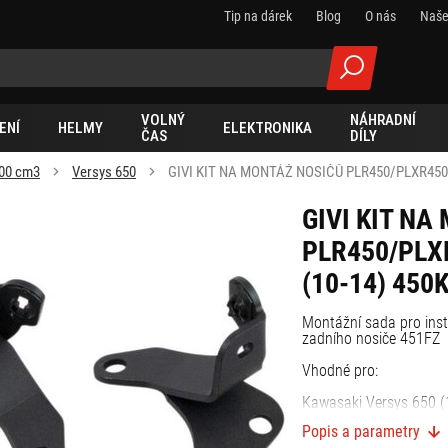
Tip na dárek
Blog
O nás
Naše
VOLNÝ
NÁHRADNÍ
ENÍ
HELMY
ELEKTRONIKA
ČAS
DÍLY
00 cm3
Versys 650
GIVI KIT NA MONTÁŽ NOSIČŮ PLR450/PLXR450 
GIVI KIT N
PLR450/PLX
(10-14) 450K
Montážní sada pro ins
zadního nosiče 451FZ
Vhodné pro:
Kawasaki Versys 650 (
Popis a parametry