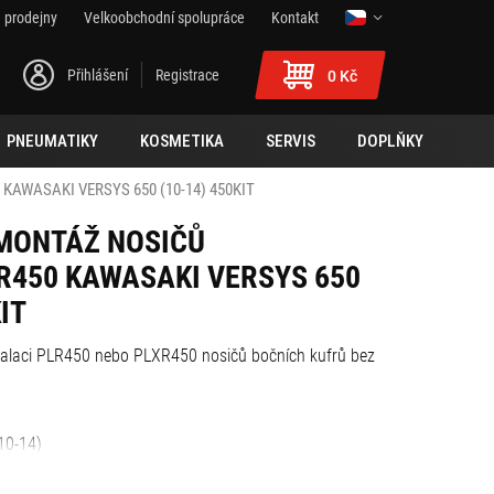
 prodejny
Velkoobchodní spolupráce
Kontakt
Přihlášení
Registrace
0 Kč
PNEUMATIKY
KOSMETIKA
SERVIS
DOPLŇKY
KAWASAKI VERSYS 650 (10-14) 450KIT
A MONTÁŽ NOSIČŮ
R450 KAWASAKI VERSYS 650
IT
talaci PLR450 nebo PLXR450 nosičů bočních kufrů bez
10-14)