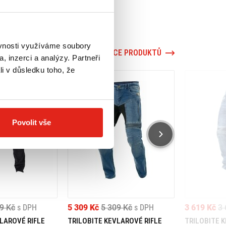
ěvnosti využíváme soubory
VÍCE PRODUKTŮ
, inzerci a analýzy. Partneři
li v důsledku toho, že
Povolit vše
9 Kč
s DPH
5 309 Kč
5 309 Kč
s DPH
3 619 Kč
3 
LAROVÉ RIFLE
TRILOBITE KEVLAROVÉ RIFLE
TRILOBITE 