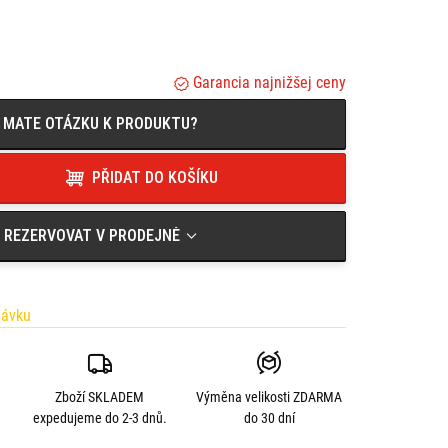
Garancia najnižšej ceny
MATE OTÁZKU K PRODUKTU?
PŘIDAT DO KOŠÍKU
REZERVOVAT V PRODEJNĚ
návku
Zboží SKLADEM
Výměna velikosti
ZDARMA
expedujeme do 2-3 dnů.
do 30 dní