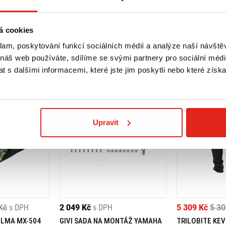
á cookies
klam, poskytování funkcí sociálních médií a analýze naší návšt
 náš web používáte, sdílíme se svými partnery pro sociální média
 s dalšími informacemi, které jste jim poskytli nebo které získa
Upravit
Kč
s DPH
2 049 Kč
s DPH
5 309 Kč
5 30
ELMA MX-504
GIVI SADA NA MONTÁŽ YAMAHA
TRILOBITE KEV