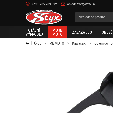
+421 905 203 392
objednavky@styx.sk
Styx-
cz
TOTÁLNÍ
MOJE
ZAVAZADLO
OBLEČ
VÝPRODEJ
MOTO
Úvod
MÉ MOTO
Kawasaki
Objem do 10