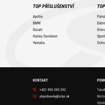
TOP PŘÍSLUŠENSTVÍ
TOP
Aprilia
Páns
BMW
Dáms
Ducati
Over
Harley Davidson
Spor
Yamaha
Ochr
KONTAKT
POM
+421 905 203 392
Tabulk
objednavky@styx.sk
Možno
Výměn