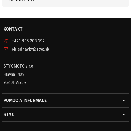
KONTAKT
+421 905 203 392
objednavky@styx.sk
STYX MOTO s.r.o.
Hlavná 1405
952 01 Vráble
POMOC A INFORMACE
STYX