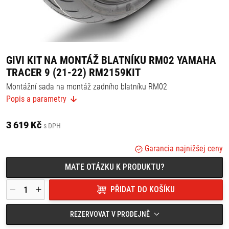
GIVI KIT NA MONTÁŽ BLATNÍKU RM02 YAMAHA
TRACER 9 (21-22) RM2159KIT
Montážní sada na montáž zadního blatníku RM02
Popis a parametry
Vhodné pro:
Yamaha Tracer 9 (21-22)
3 619 Kč
s DPH
Garancia najnižšej ceny
MATE OTÁZKU K PRODUKTU?
PŘIDAT DO KOŠÍKU
REZERVOVAT V PRODEJNĚ