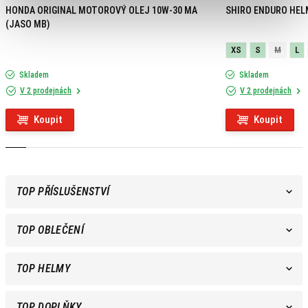
HONDA ORIGINAL MOTOROVÝ OLEJ 10W-30 MA
SHIRO ENDURO HEL
(JASO MB)
XS
S
M
L
Skladem
Skladem
V 2 prodejnách
V 2 prodejnách
Koupit
Koupit
TOP PŘÍSLUŠENSTVÍ
TOP OBLEČENÍ
TOP HELMY
TOP DOPLŇKY