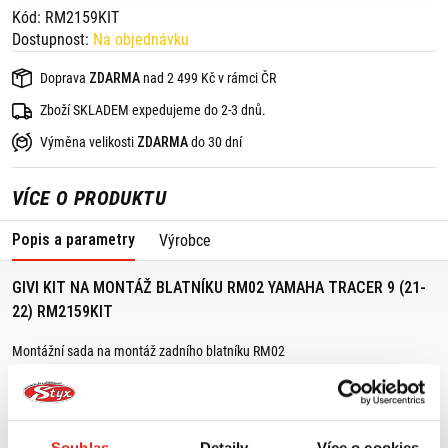
Kód: RM2159KIT
Dostupnost:
Na objednávku
Doprava
ZDARMA
nad 2 499 Kč v rámci ČR
Zboží SKLADEM expedujeme do 2-3 dnů.
Výměna velikosti
ZDARMA
do 30 dní
VÍCE O PRODUKTU
Popis a parametry
Výrobce
GIVI KIT NA MONTÁŽ BLATNÍKU RM02 YAMAHA TRACER 9 (21-
22) RM2159KIT
Montážní sada na montáž zadního blatníku RM02
Vhodné pro:
Yamaha Tracer 9 (21-22)
Souhlas
Detaily
Více o cookies