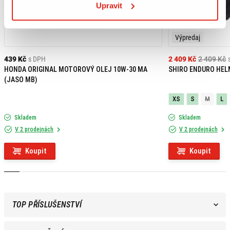
Upravit
Výpredaj
439 Kč
s DPH
2 409 Kč
2 409 Kč
HONDA ORIGINAL MOTOROVÝ OLEJ 10W-30 MA
SHIRO ENDURO HEL
(JASO MB)
XS
S
M
L
Skladem
Skladem
V 2 prodejnách
V 2 prodejnách
Koupit
Koupit
TOP PŘÍSLUŠENSTVÍ