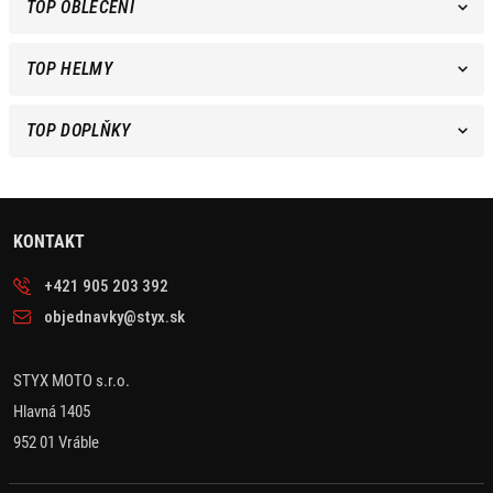
TOP OBLEČENÍ
TOP HELMY
TOP DOPLŇKY
KONTAKT
+421 905 203 392
objednavky@styx.sk
STYX MOTO s.r.o.
Hlavná 1405
952 01 Vráble