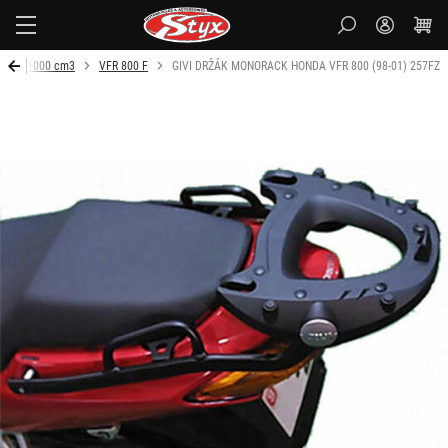
Styx-
cz
em do 1000 cm3
VFR 800 F
GIVI DRŽÁK MONORACK HONDA VFR 800 (98-01) 257FZ