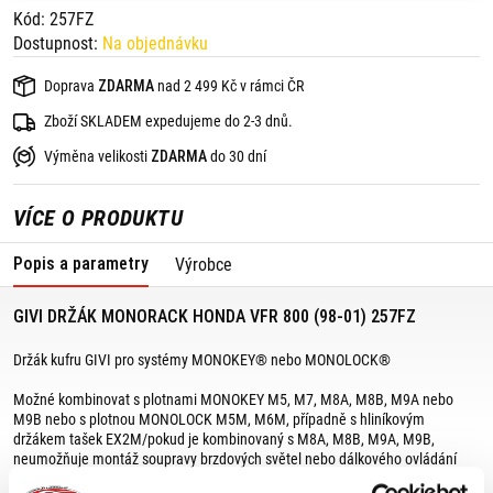
Kód: 257FZ
Dostupnost:
Na objednávku
Doprava
ZDARMA
nad 2 499 Kč v rámci ČR
Zboží SKLADEM expedujeme do 2-3 dnů.
Výměna velikosti
ZDARMA
do 30 dní
VÍCE O PRODUKTU
Popis a parametry
Výrobce
GIVI DRŽÁK MONORACK HONDA VFR 800 (98-01) 257FZ
Držák kufru GIVI pro systémy MONOKEY® nebo MONOLOCK®
Možné kombinovat s plotnami MONOKEY M5, M7, M8A, M8B, M9A nebo
M9B nebo s plotnou MONOLOCK M5M, M6M, případně s hliníkovým
držákem tašek EX2M/pokud je kombinovaný s M8A, M8B, M9A, M9B,
neumožňuje montáž soupravy brzdových světel nebo dálkového ovládání
zamykání horního kufru/není kompatibilní s originálními bočnicemi.