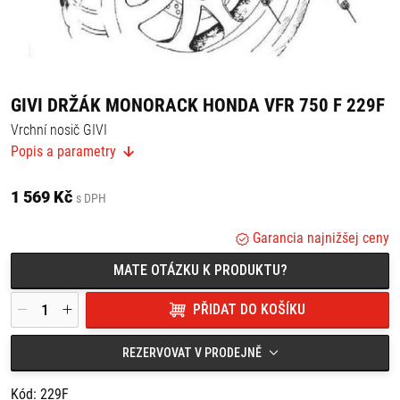
GIVI DRŽÁK MONORACK HONDA VFR 750 F 229F
Vrchní nosič GIVI
Popis a parametry
Nutno dokoupit spojovací plotnu podle kufru M3, MM.
Vhodné pro:
1 569 Kč
s DPH
Honda VFR 750 F (90-93)
Garancia najnižšej ceny
MATE OTÁZKU K PRODUKTU?
PŘIDAT DO KOŠÍKU
REZERVOVAT V PRODEJNĚ
Kód: 229F