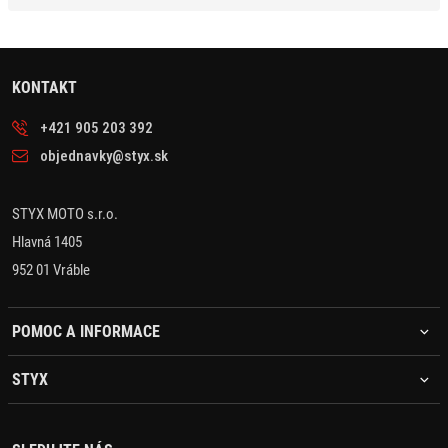
KONTAKT
+421 905 203 392
objednavky@styx.sk
STYX MOTO s.r.o.
Hlavná 1405
952 01 Vráble
POMOC A INFORMACE
STYX