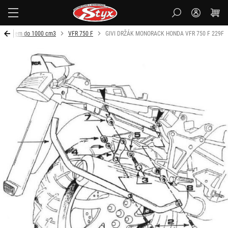
Styx-
cz
Objem do 1000 cm3
VFR 750 F
GIVI DRŽÁK MONORACK HONDA VFR 750 F 229F