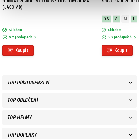
HONDA ORIGINAL MOTOROVÝ OLEJ 10W-30 MA
SHIRO ENDURO HEL
(JASO MB)
XS
S
M
L
Skladem
Skladem
V 2 prodejnách
V 2 prodejnách
Koupit
Koupit
TOP PŘÍSLUŠENSTVÍ
TOP OBLEČENÍ
TOP HELMY
TOP DOPLŇKY