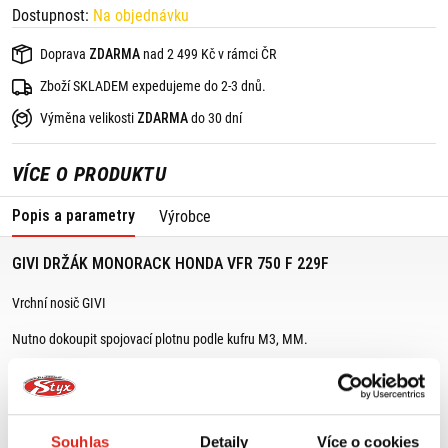
Dostupnost:
Na objednávku
Doprava
ZDARMA
nad 2 499 Kč v rámci ČR
Zboží SKLADEM expedujeme do 2-3 dnů.
Výměna velikosti
ZDARMA
do 30 dní
VÍCE O PRODUKTU
Popis a parametry
Výrobce
GIVI DRŽÁK MONORACK HONDA VFR 750 F 229F
Vrchní nosič GIVI
Nutno dokoupit spojovací plotnu podle kufru M3, MM.
Vhodné pro:
Honda VFR 750 F (90-93)
Souhlas
Detaily
Více o cookies