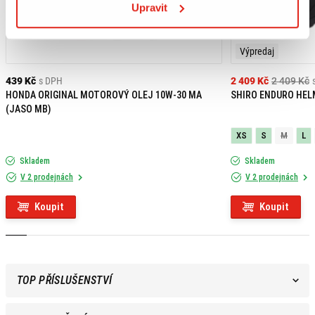
Upravit
Výpredaj
439 Kč
s DPH
2 409 Kč
2 409 Kč
HONDA ORIGINAL MOTOROVÝ OLEJ 10W-30 MA
SHIRO ENDURO HEL
(JASO MB)
XS
S
M
L
Skladem
Skladem
V 2 prodejnách
V 2 prodejnách
Koupit
Koupit
TOP PŘÍSLUŠENSTVÍ