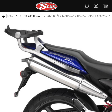
Styx-
cz
m do 1000 cm3
CB 900 Hornet
GIVI DRŽÁK MONORACK HONDA HORNET 900 256FZ