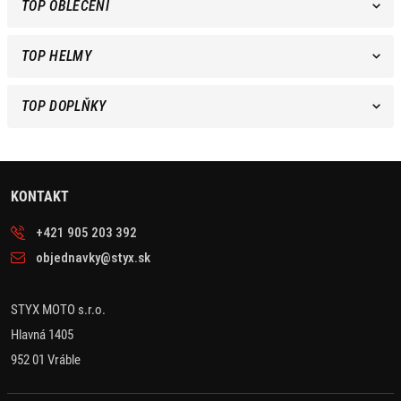
TOP OBLEČENÍ
TOP HELMY
TOP DOPLŇKY
KONTAKT
+421 905 203 392
objednavky@styx.sk
STYX MOTO s.r.o.
Hlavná 1405
952 01 Vráble