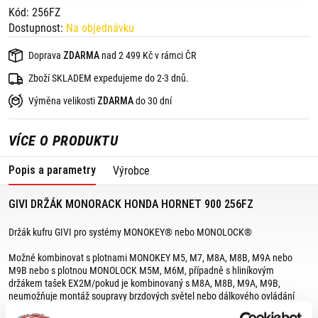
Kód: 256FZ
Dostupnost:
Na objednávku
Doprava
ZDARMA
nad 2 499 Kč v rámci ČR
Zboží SKLADEM expedujeme do 2-3 dnů.
Výměna velikosti
ZDARMA
do 30 dní
VÍCE O PRODUKTU
Popis a parametry
Výrobce
GIVI DRŽÁK MONORACK HONDA HORNET 900 256FZ
Držák kufru GIVI pro systémy MONOKEY® nebo MONOLOCK®
Možné kombinovat s plotnami MONOKEY M5, M7, M8A, M8B, M9A nebo
M9B nebo s plotnou MONOLOCK M5M, M6M, případně s hliníkovým
držákem tašek EX2M/pokud je kombinovaný s M8A, M8B, M9A, M9B,
neumožňuje montáž soupravy brzdových světel nebo dálkového ovládání
zamykání horního kufru.