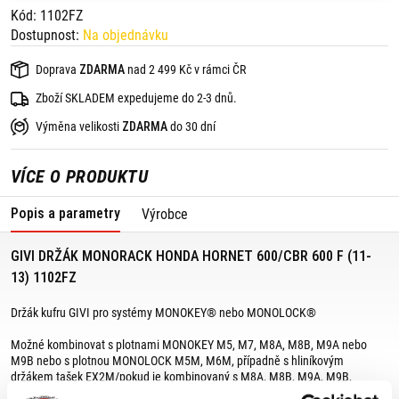
Kód: 1102FZ
Dostupnost:
Na objednávku
Doprava
ZDARMA
nad 2 499 Kč v rámci ČR
Zboží SKLADEM expedujeme do 2-3 dnů.
Výměna velikosti
ZDARMA
do 30 dní
VÍCE O PRODUKTU
Popis a parametry
Výrobce
GIVI DRŽÁK MONORACK HONDA HORNET 600/CBR 600 F (11-
13) 1102FZ
Držák kufru GIVI pro systémy MONOKEY® nebo MONOLOCK®
Možné kombinovat s plotnami MONOKEY M5, M7, M8A, M8B, M9A nebo
M9B nebo s plotnou MONOLOCK M5M, M6M, případně s hliníkovým
držákem tašek EX2M/pokud je kombinovaný s M8A, M8B, M9A, M9B,
neumožňuje montáž soupravy brzdových světel nebo dálkového ovládání