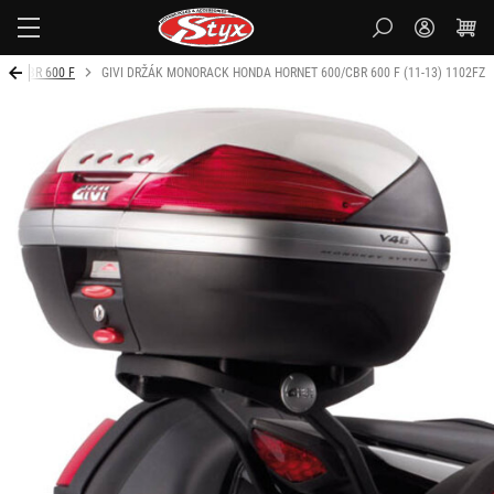
Styx-
cz
CBR 600 F
GIVI DRŽÁK MONORACK HONDA HORNET 600/CBR 600 F (11-13) 1102FZ