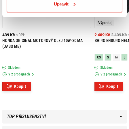
Upravit
Výpredaj
439 Kč
s DPH
2 409 Kč
2 409 Kč
HONDA ORIGINAL MOTOROVÝ OLEJ 10W-30 MA
SHIRO ENDURO HEL
(JASO MB)
XS
S
M
L
Skladem
Skladem
V 2 prodejnách
V 2 prodejnách
Koupit
Koupit
TOP PŘÍSLUŠENSTVÍ