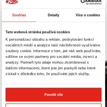
zamykání horního kufru.
Vhodné pro:
Souhlas
Detaily
Více o cookies
Honda CBR 600 F (11-13)
Honda Hornet 600/Hornet 600 ABS (11-13)
Tato webová stránka používá cookies
K personalizaci obsahu a reklam, poskytování funkcí
MOHLO BY SE VÁM LÍBIT
sociálních médií a analýze naší návštěvnosti využíváme
soubory cookie. Informace o tom, jak náš web používáte,
sdílíme se svými partnery pro sociální média, inzerci a
analýzy. Partneři tyto údaje mohou zkombinovat s
dalšími informacemi, které jste jim poskytli nebo které
získali v důsledku toho, že používáte jejich služby.
Povolit vše